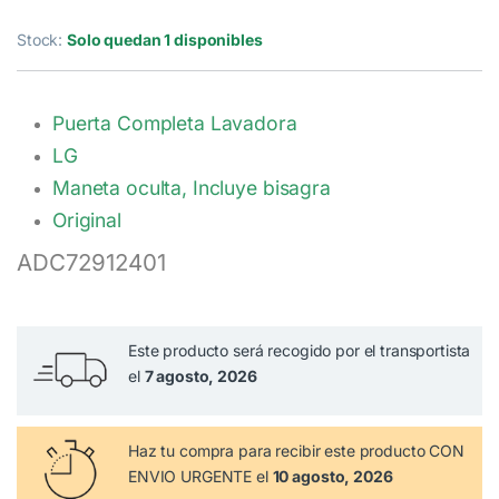
Stock:
Solo quedan 1 disponibles
Puerta Completa Lavadora
LG
Maneta oculta, Incluye bisagra
Original
ADC72912401
Este producto será recogido por el transportista
el
7 agosto, 2026
Haz tu compra
para recibir este producto CON
ENVIO URGENTE el
10 agosto, 2026