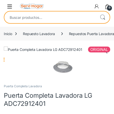
Saltar a navegación
saltar al contenido
Open
0
Buscar por:
Inicio
Repuesto Lavadora
Repuestos Puerta Lavador
ORIGINAL
Puerta Completa Lavadora
Puerta Completa Lavadora LG
ADC72912401