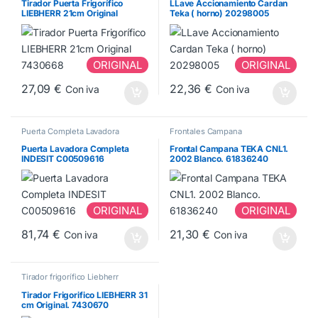
Tirador Puerta Frigorífico
LLave Accionamiento Cardan
LIEBHERR 21cm Original
Teka ( horno) 20298005
7430668
ORIGINAL
ORIGINAL
27,09
€
22,36
€
Con iva
Con iva
Puerta Completa Lavadora
Frontales Campana
Puerta Lavadora Completa
Frontal Campana TEKA CNL1.
INDESIT C00509616
2002 Blanco. 61836240
ORIGINAL
ORIGINAL
81,74
€
21,30
€
Con iva
Con iva
Tirador frigorífico Liebherr
Tirador Frigorifico LIEBHERR 31
cm Original. 7430670