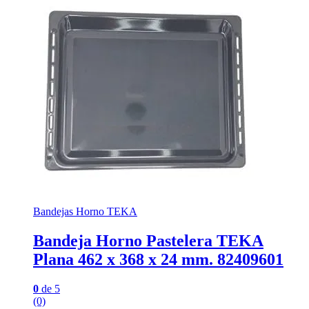
Bandejas Horno TEKA
Bandeja Horno Pastelera TEKA
Plana 462 x 368 x 24 mm. 82409601
0
de 5
(0)