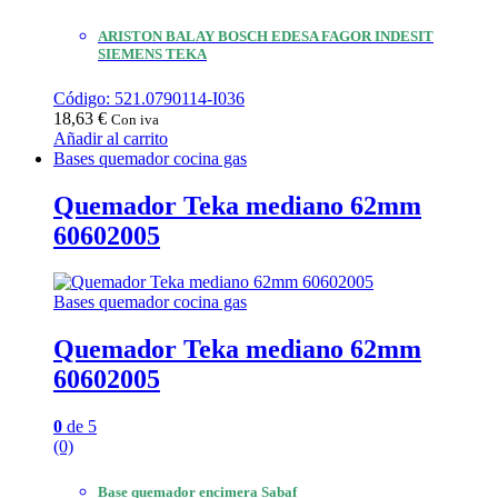
ARISTON BALAY BOSCH EDESA FAGOR INDESIT
SIEMENS TEKA
Código: 521.0790114-I036
18,63
€
Con iva
Añadir al carrito
Bases quemador cocina gas
Quemador Teka mediano 62mm
60602005
Bases quemador cocina gas
Quemador Teka mediano 62mm
60602005
0
de 5
(0)
Base quemador encimera Sabaf