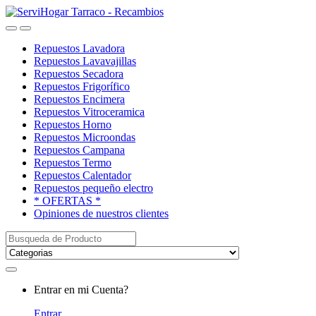
Saltar
saltar
a
al
Open
Close
navegación
contenido
Repuestos Lavadora
Repuestos Lavavajillas
Repuestos Secadora
Repuestos Frigorífico
Repuestos Encimera
Repuestos Vitroceramica
Repuestos Horno
Repuestos Microondas
Repuestos Campana
Repuestos Termo
Repuestos Calentador
Repuestos pequeño electro
* OFERTAS *
Opiniones de nuestros clientes
Buscar:
My
Entrar en mi Cuenta?
Account
Entrar