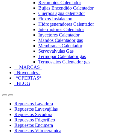
Recambios Calentador
Bujías Encendido Calentador
Cuerpos agua calentador
Flexos Instalacion
Hidrogeneradores Calentador
Interruptores Calentador
Inyectores Calentador
Mandos Calentador gas
Membranas Calentador
Servovalvulas Gas
Termopar Calentador gas
Termostatos Calentador gas
MARCAS
Novedades
*OFERTAS*
BLOG
Open
Close
Repuestos Lavadora
Repuestos Lavavajillas
Repuestos Secadora
Repuestos Frigorífico
Repuestos Encimera
Repuestos Vitroceramica