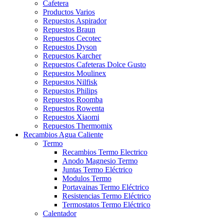
Cafetera
Productos Varios
Repuestos Aspirador
Repuestos Braun
Repuestos Cecotec
Repuestos Dyson
Repuestos Karcher
Repuestos Cafeteras Dolce Gusto
Repuestos Moulinex
Repuestos Nilfisk
Repuestos Philips
Repuestos Roomba
Repuestos Rowenta
Repuestos Xiaomi
Repuestos Thermomix
Recambios Agua Caliente
Termo
Recambios Termo Electrico
Anodo Magnesio Termo
Juntas Termo Eléctrico
Modulos Termo
Portavainas Termo Eléctrico
Resistencias Termo Eléctrico
Termostatos Termo Eléctrico
Calentador