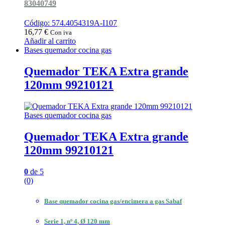
83040749
Código: 574.4054319A-I107
16,77
€
Con iva
Añadir al carrito
Bases quemador cocina gas
Quemador TEKA Extra grande
120mm 99210121
Bases quemador cocina gas
Quemador TEKA Extra grande
120mm 99210121
0
de 5
(0)
Base quemador cocina gas/encimera a gas Sabaf
Serie 1, nº 4, Ø 120 mm