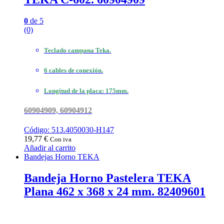
0
de 5
(0)
Teclado campana Teka.
6 cables de conexión.
Longitud de la placa: 175mm.
60904909, 60904912
Código: 513.4050030-H147
19,77
€
Con iva
Añadir al carrito
Bandejas Horno TEKA
Bandeja Horno Pastelera TEKA
Plana 462 x 368 x 24 mm. 82409601