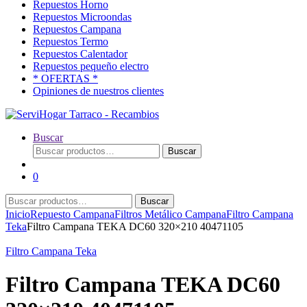
Repuestos Horno
Repuestos Microondas
Repuestos Campana
Repuestos Termo
Repuestos Calentador
Repuestos pequeño electro
* OFERTAS *
Opiniones de nuestros clientes
Buscar
Buscar
Buscar
por:
0
Buscar
Buscar
por:
Inicio
Repuesto Campana
Filtros Metálico Campana
Filtro Campana
Teka
Filtro Campana TEKA DC60 320×210 40471105
Filtro Campana Teka
Filtro Campana TEKA DC60