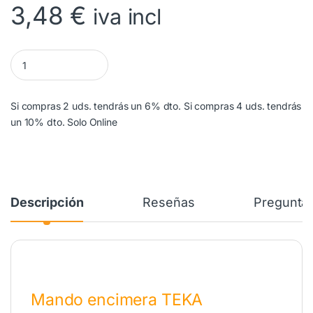
3,48
€
iva incl
Mando Encimera TEKA Negro 83030424 cantidad
Si compras 2 uds. tendrás un 6% dto. Si compras 4 uds. tendrás
un 10% dto. Solo Online
Descripción
Reseñas
Preguntas
Mando encimera TEKA