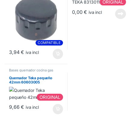
ORIGINAL
0,00
€
iva incl
COMPATIBLE
3,94
€
iva incl
Bases quemador cocina gas
Quemador Teka pequeño
42mm 60603005
ORIGINAL
9,66
€
iva incl