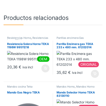
Productos relacionados
Resistencias Horno
,
Resistencias
Parrillas encimera Gas
horno TEKA
Resistencia Solera Horno TEKA
Parrilla Encimera gas TEKA
1198W 99511218
233 x 480 mm. 61202014
OEM
ORIGINAL
20,36
€
iva incl
35,62
€
iva incl
Mandos cocina Teka
Mandos Horno
,
Mandos Horno
TEKA
Mando Gas Negro TEKA
Mando Selector Horno TEKA
83130110