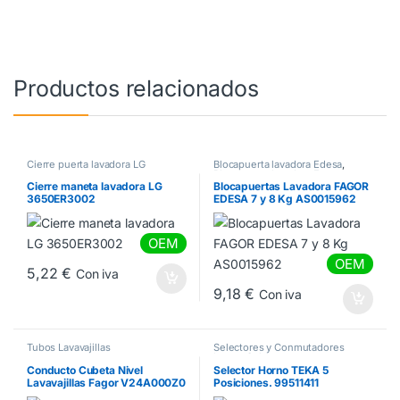
Productos relacionados
Cierre puerta lavadora LG
Blocapuerta lavadora Edesa
,
Blocapuerta lavadora Fagor
,
Blocapuertas lavadora Aspes
Cierre maneta lavadora LG
Blocapuertas Lavadora FAGOR
3650ER3002
EDESA 7 y 8 Kg AS0015962
OEM
OEM
5,22
€
Con iva
9,18
€
Con iva
Tubos Lavavajillas
Selectores y Conmutadores
horno
,
Selectores y
Conmutadores TEKA
Conducto Cubeta Nivel
Selector Horno TEKA 5
Lavavajillas Fagor V24A000Z0
Posiciones. 99511411