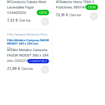
OEM
OEM
13,16
€
Con iva
7,32
€
Con iva
Filtro Campana Whirlpool
,
Filtros
Fagor Edesa Elica
Filtro Metalico Campana FAGOR
INDESIT 380 x 284 mm.
C00321464
COMPATIBLE
21,99
€
Con iva