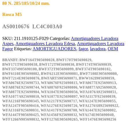
80 N. 285/185/10/24 mm.
Rosca M5
AS0010676 LC4C003A0
SKU:
211.1910125-F029
Categorías:
Amortiguadores Lavadora
Aspes
,
Amortiguadores Lavadora Edesa
,
Amortiguadores Lavadora
Fagor
Etiquetas:
AMORTIGUADORES
,
fagor
,
lavadora
,
OEM
BRANDT
: BWF164T905690028, BWF170T905690029,
BWF171T905690038, BWF172T905690030, BWF174T905690039,
BWF3374905690100, BWF372T905690099, BWF374T905690102,
BWF6110E905690082, BWF6212E905690081, BWF7108E905690080,
BWF7214E905690076, BWFARTS905690071, BWW162I905690059,
WFA0676E925690753, WFA0676F925690815, WFA0677E925690913,
WFA0876E925690744, WFA0876F925690806, WFA0877A925690028,
WFA0877E925690904, WFA1047E905690056, WFA1076A925690851,
WFA1077A925690010, WFA1077E925690897, WFA1117F925690039,
WFA1216F905690345, WFA1217F925690717, WFA1247E905690055,
WFA1247F905690416, WFA1276E925690726, WFA1276SH925690922,
WFA1316F925690031, WFA1417F925690708, WFA1447E925690002,
WFA1447F905690425, WFA1456F925690032, WFA174E905690040,
WFF1266N905690032, WFF1276E905690265, WFF1476E905690256