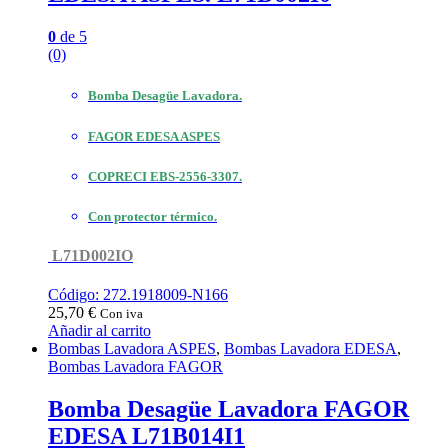
0
de 5
(0)
Bomba Desagüe Lavadora.
FAGOR EDESA ASPES
COPRECI EBS-2556-3307.
Con protector térmico.
L71D002IO
Código: 272.1918009-N166
25,70
€
Con iva
Añadir al carrito
Bombas Lavadora ASPES
,
Bombas Lavadora EDESA
,
Bombas Lavadora FAGOR
Bomba Desagüe Lavadora FAGOR
EDESA L71B014I1