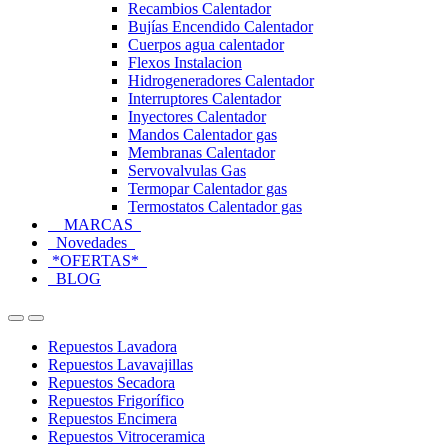
Recambios Calentador
Bujías Encendido Calentador
Cuerpos agua calentador
Flexos Instalacion
Hidrogeneradores Calentador
Interruptores Calentador
Inyectores Calentador
Mandos Calentador gas
Membranas Calentador
Servovalvulas Gas
Termopar Calentador gas
Termostatos Calentador gas
MARCAS
Novedades
*OFERTAS*
BLOG
Open
Close
Repuestos Lavadora
Repuestos Lavavajillas
Repuestos Secadora
Repuestos Frigorífico
Repuestos Encimera
Repuestos Vitroceramica