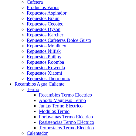
Cafetera
Productos Varios
Repuestos Aspirador
Repuestos Braun
Repuestos Cecotec
Repuestos Dyson
Repuestos Karcher
Repuestos Cafeteras Dolce Gusto
Repuestos Moulinex
Repuestos Nilfisk
Repuestos Philips
Repuestos Roomba
Repuestos Rowenta
Repuestos Xiaomi
Repuestos Thermomix
Recambios Agua Caliente
Termo
Recambios Termo Electrico
Anodo Magnesio Termo
Juntas Termo Eléctrico
Modulos Termo
Portavainas Termo Eléctrico
Resistencias Termo Eléctrico
Termostatos Termo Eléctrico
Calentador