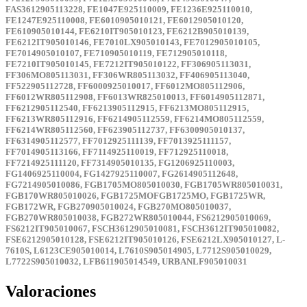
FAS3612905113228, FE1047E925110009, FE1236E925110010,
FE1247E925110008, FE6010905010121, FE6012905010120,
FE610905010144, FE6210IT905010123, FE6212B905010139,
FE6212IT905010146, FE7010LX905010143, FE7012905010105,
FE7014905010107, FE710905010119, FE712905010118,
FE7210IT905010145, FE7212IT905010122, FF306905113031,
FF306MO805113031, FF306WR805113032, FF406905113040,
FF522905112728, FF6000925010017, FF6012MO805112906,
FF6012WR805112908, FF6013WR825010013, FF6014905112871,
FF6212905112540, FF6213905112915, FF6213MO805112915,
FF6213WR805112916, FF6214905112559, FF6214MO805112559,
FF6214WR805112560, FF623905112737, FF6300905010137,
FF6314905112577, FF7012925111139, FF7013925111157,
FF7014905113166, FF7114925110019, FF712925110018,
FF7214925111120, FF7314905010135, FG1206925110003,
FG1406925110004, FG1427925110007, FG2614905112648,
FG7214905010086, FGB1705MO805010030, FGB1705WR805010031,
FGB170WR805010026, FGB1725MOFGB1725MO, FGB1725WR,
FGB172WR, FGB270905010024, FGB270MO805010037,
FGB270WR805010038, FGB272WR805010044, FS6212905010069,
FS6212IT905010067, FSCH3612905010081, FSCH3612IT905010082,
FSE6212905010128, FSE6212IT905010126, FSE6212LX905010127, L-
7610S, L6123CE905010014, L7610S905014905, L7712S905010029,
L7722S905010032, LFB611905014549, URBANLF905010031
Valoraciones