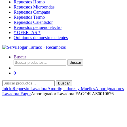
Repuestos Horno
Repuestos Microondas
Repuestos Campana
Repuestos Termo
Repuestos Calentador
Repuestos pequeño electro
* OFERTAS *
Opiniones de nuestros clientes
Buscar
Buscar
Buscar
por:
0
Buscar
Buscar
por:
Inicio
Repuesto Lavadora
Amortiguadores y Muelles
Amortiguadores
Lavadora Fagor
Amortiguador Lavadora FAGOR AS0010676