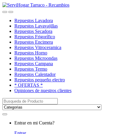
Saltar
saltar
a
al
Open
Close
navegación
contenido
Repuestos Lavadora
Repuestos Lavavajillas
Repuestos Secadora
Repuestos Frigorífico
Repuestos Encimera
Repuestos Vitroceramica
Repuestos Horno
Repuestos Microondas
Repuestos Campana
Repuestos Termo
Repuestos Calentador
Repuestos pequeño electro
* OFERTAS *
Opiniones de nuestros clientes
Buscar:
My
Entrar en mi Cuenta?
Account
Entrar