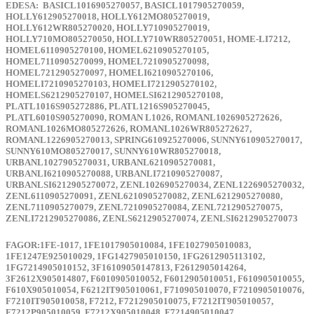
EDESA:
BASICL1016905270057, BASICL1017905270059,
HOLLY612905270018, HOLLY612MO805270019,
HOLLY612WR805270020, HOLLY710905270019,
HOLLY710MO805270050, HOLLY710WR805270051, HOME-LI7212,
HOMEL6110905270100, HOMEL6210905270105,
HOMEL7110905270099, HOMEL7210905270098,
HOMEL7212905270097, HOMELI6210905270106,
HOMELI7210905270103, HOMELI7212905270102,
HOMELS6212905270107, HOMELSI6212905270108,
PLATL1016S905272886, PLATL1216S905270045,
PLATL6010S905270090, ROMAN L1026, ROMANL1026905272626,
ROMANL1026MO805272626, ROMANL1026WR805272627,
ROMANL1226905270013, SPRING610925270006, SUNNY610905270017,
SUNNY610MO805270017, SUNNY610WR805270018,
URBANL1027905270031, URBANL6210905270081,
URBANLI6210905270088, URBANLI7210905270087,
URBANLSI6212905270072, ZENL1026905270034, ZENL1226905270032,
ZENL6110905270091, ZENL6210905270082, ZENL6212905270080,
ZENL7110905270079, ZENL7210905270084, ZENL7212905270075,
ZENLI7212905270086, ZENLS6212905270074, ZENLSI6212905270073
FAGOR
:1FE-1017, 1FE1017905010084, 1FE1027905010083,
1FE1247E925010029, 1FG1427905010150, 1FG2612905113102,
1FG7214905010152, 3F16109050147813, F2612905014264,
3F2612X905014807, F6010905010052, F6012905010051, F610905010055,
F610X905010054, F6212IT905010061, F710905010070, F7210905010076,
F7210IT905010058, F7212, F7212905010075, F7212IT905010057,
F7212P905010059, F7212X905010048, F7214905010047,