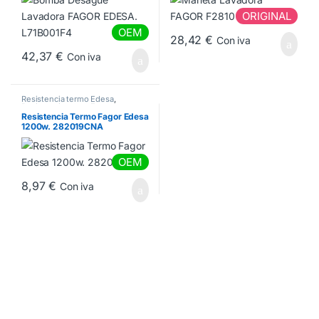
ORIGINAL
OEM
28,42
€
Con iva
42,37
€
Con iva
Resistencia termo Edesa
,
Resistencia termo Fagor
,
Resistencias Termo Eléctrico
Resistencia Termo Fagor Edesa
1200w. 282019CNA
OEM
8,97
€
Con iva