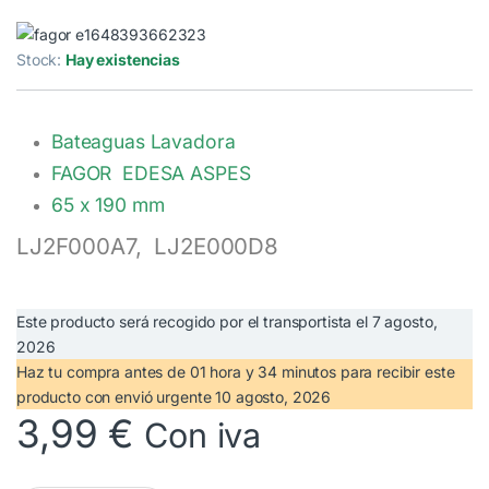
Stock:
Hay existencias
Bateaguas Lavadora
FAGOR EDESA ASPES
65 x 190 mm
LJ2F000A7, LJ2E000D8
Este producto será recogido por el transportista el
7 agosto,
2026
Haz tu compra antes de
01 hora y 34 minutos
para recibir este
producto con envió urgente
10 agosto, 2026
3,99
€
Con iva