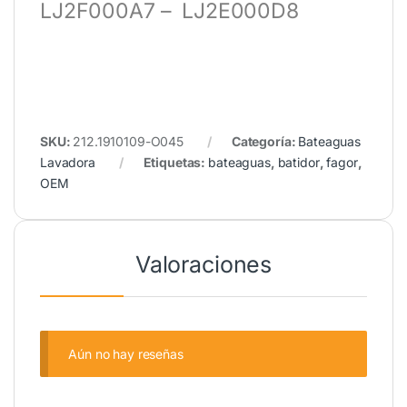
LJ2F000A7 – LJ2E000D8
SKU:
212.1910109-O045
Categoría:
Bateaguas
Lavadora
Etiquetas:
bateaguas
,
batidor
,
fagor
,
OEM
Valoraciones
Aún no hay reseñas