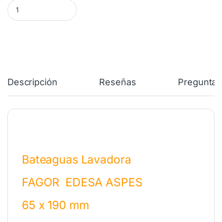
Bateaguas Lavadora FAGOR EDESA 19 cm LJ2F000A7 cantidad
Descripción
Reseñas
Preguntas
Bateaguas Lavadora
FAGOR EDESA ASPES
65 x 190 mm