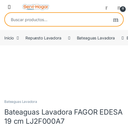
Saltar a navegación
saltar al contenido
Open
0
Buscar por:
Inicio
Repuesto Lavadora
Bateaguas Lavadora
OEM
Bateaguas Lavadora
Bateaguas Lavadora FAGOR EDESA
19 cm LJ2F000A7