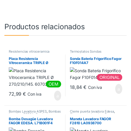
Productos relacionados
Resistencias vitroceramica
Termostatos Sondas
Termofusibles
Placa Resistencia
Sonda Bateria Frigorifico Fagor
Vitroceramica TRIPLE Ø
F10F014A7
270/210/145. 60702038
ORIGINAL
OEM
18,84
€
Con iva
72,99
€
Con iva
Bombas Lavadora ASPES
,
Bombas
Cierre puerta lavadora Edesa
,
Lavadora EDESA
,
Bombas
Cierre puerta lavadora Fagor
Lavadora FAGOR
Bomba Desagüe Lavadora
Maneta Lavadora FAGOR
FAGOR EDESA. L71B001F4
F2810 LA0938700