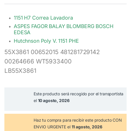
valoración de
un cliente
1151 H7 Correa Lavadora
ASPES FAGOR BALAY BLOMBERG BOSCH
EDESA
Hutchnson Poly V. 1151 PHE
55X3861 00652015 481281729142
00264666 WT5933400
LB55X3861
Este producto será recogido por el transportista
el
10 agosto, 2026
Haz tu compra
para recibir este producto CON
ENVIO URGENTE el
11 agosto, 2026