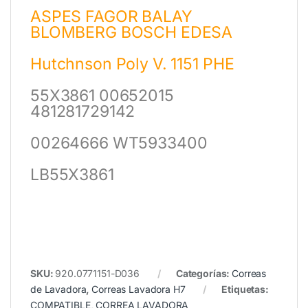
ASPES FAGOR BALAY
BLOMBERG BOSCH EDESA
Hutchnson Poly V. 1151 PHE
55X3861 00652015
481281729142
00264666 WT5933400
LB55X3861
SKU:
920.0771151-D036
Categorías:
Correas
de Lavadora
,
Correas Lavadora H7
Etiquetas:
COMPATIBLE
,
CORREA LAVADORA