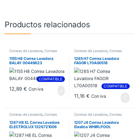
Productos relacionados
Correas de Lavadora
,
Correas
Correas de Lavadora
,
Correas
Lavadora H8
Lavadora H7
1155 H8 Correa Lavadora
1265 H7 Correa Lavadora
BALAY 00449623
FAGOR L70A00518
COMPATIBLE
COMPATIBLE
12,89
€
Con iva
11,16
€
Con iva
Correas de Lavadora
,
Correas
Correas de Lavadora
,
Correas
Lavadora H8
Lavadora J4
1287 H8 EL Correa Lavadora
1207 J4 Correa Lavadora
ELECTROLUX 1326721006
Elastica WHIRLPOOL
481235818204