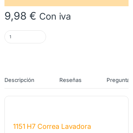
9,98
€
Con iva
1151 H7 MA Correa Lavadora INDESIT C00530232 cantidad
Descripción
Reseñas
Preguntas
1151 H7 Correa Lavadora