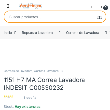
Saltar a navegación
saltar al contenido
Open
0
Buscar por:
Inicio
Repuesto Lavadora
Correas de Lavadora
COMPATIBLE
Correas de Lavadora
,
Correas Lavadora H7
1151 H7 MA Correa Lavadora
INDESIT C00530232
1
reseña
Valorado con
1
5.00
de 5 en
Stock:
Hay existencias
base a