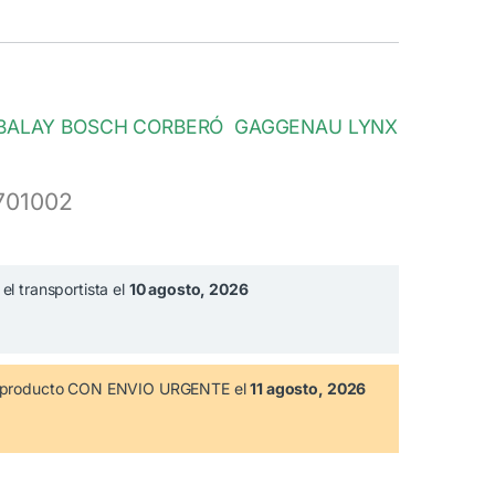
in BALAY BOSCH CORBERÓ GAGGENAU LYNX
701002
el transportista el
10 agosto, 2026
te producto CON ENVIO URGENTE el
11 agosto, 2026