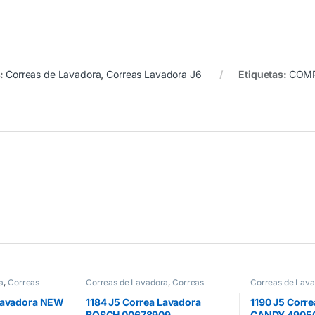
s:
Correas de Lavadora
,
Correas Lavadora J6
Etiquetas:
COMP
a
,
Correas
Correas de Lavadora
,
Correas
Correas de Lav
Lavadora J5
Lavadora J5
 Lavadora NEW
1184 J5 Correa Lavadora
1190 J5 Corr
BOSCH 00678909
CANDY 4905