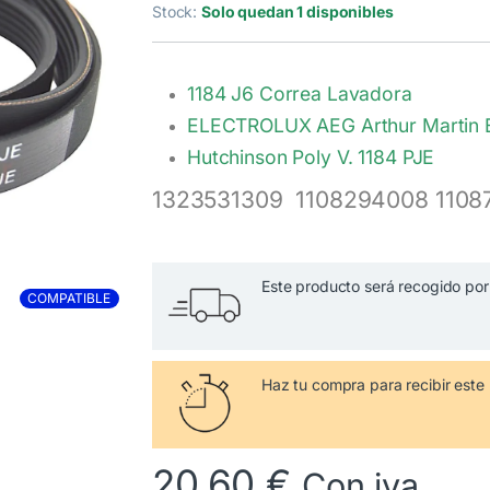
Stock:
Solo quedan 1 disponibles
1184 J6 Correa Lavadora
ELECTROLUX AEG Arthur Mart
Hutchinson Poly V. 1184 PJE
1323531309
1108294008 1108
Este producto será recogido por 
COMPATIBLE
Haz tu compra
para recibir es
20,60
€
Con iva