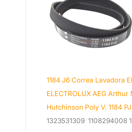
1184 J6 Correa Lavadora
E
ELECTROLUX
AEG Arthu
Hutchinson Poly V. 1184 P
1323531309
1108294008 