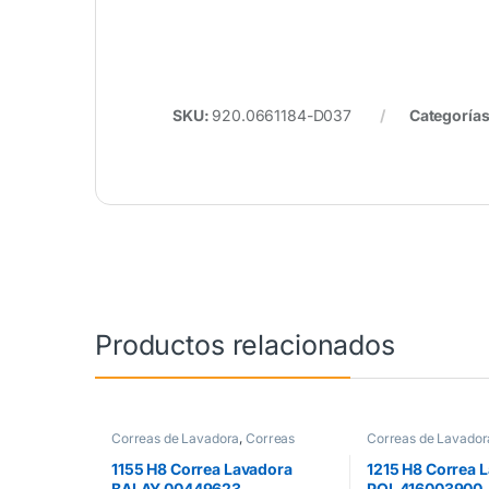
SKU:
920.0661184-D037
Categoría
Productos relacionados
Correas de Lavadora
,
Correas
Correas de Lavador
Lavadora H8
Lavadora H8
1155 H8 Correa Lavadora
1215 H8 Correa
BALAY 00449623
POL 416003900