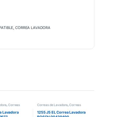
ATIBLE
,
CORREA LAVADORA
adora
,
Correas
Correas de Lavadora
,
Correas
Lavadora J5
ea Lavadora
1255 J5 EL Correa Lavadora
0977
BOSCH 00439490