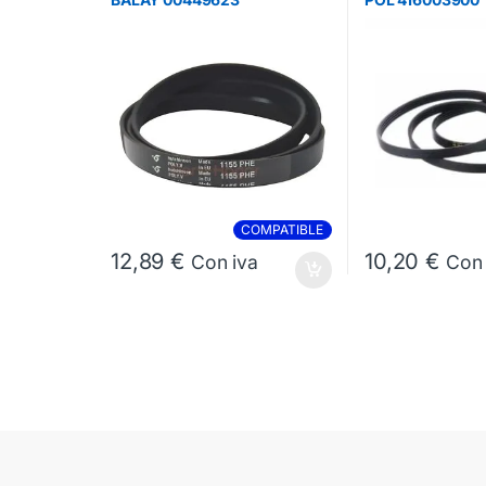
COMPATIBLE
12,89
€
10,20
€
Con iva
Con 