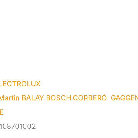
LECTROLUX
r Martin BALAY BOSCH CORBERÓ GAGGE
JE
1108701002