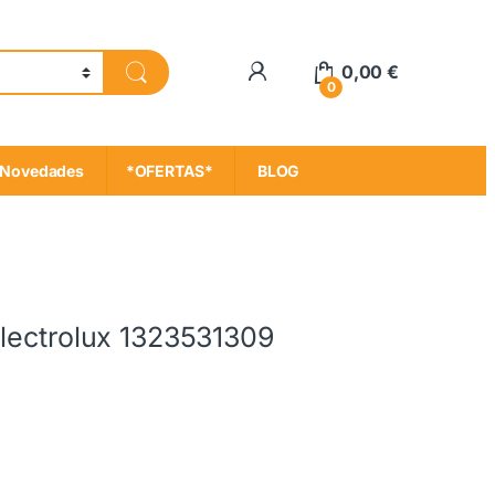
My Account
0,00
€
0
Novedades
*OFERTAS*
BLOG
Electrolux 1323531309