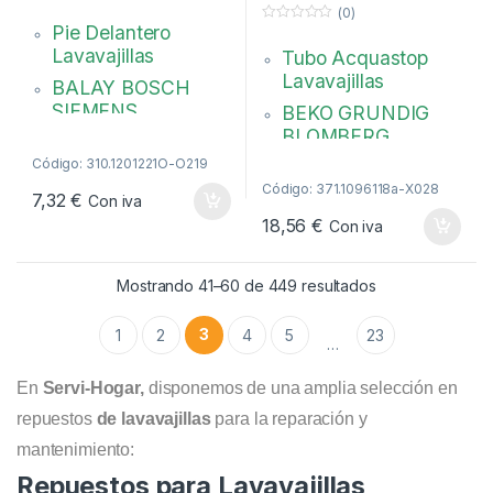
1760360200
0
(0)
ningún caso*
d
Pie Delantero
0
e
d
5
Lavavajillas
Tubo Acquastop
e
5
Lavavajillas
BALAY BOSCH
SIEMENS
BEKO GRUNDIG
BLOMBERG
Color Blanco
Código: 310.1201221O-O219
Longitud 1800 mm
00631221, 631221
Código: 371.1096118a-X028
Conexión Ø: 10 mm.
7,32
€
Con iva
18,56
€
Con iva
1760360200,
C00865002
Ordenado por p
Mostrando 41–60 de 449 resultados
3
1
2
4
5
23
…
En
Servi-Hogar,
disponemos de una amplia selección en
repuestos
de lavavajillas
para la reparación y
mantenimiento:
Repuestos para Lavavajillas