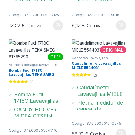
BALAY BOSCH
AEG, ZANUSSI
SIEMENS
Ø 24 x 2100 mm, 90
Grabado en pieza:
º -Recta. Ø bocas:
Código: 373.1200097E-O125
Código: 323.1811019E-X016
5600010632
20 / 30 mm.
12,52
€
8,13
€
Con iva
Con iva
Código original:
140003571019
00171598
ORIGINAL
OEM
Sensores Lavavajillas
Caudalímetro Lavavajillas
Bombas desagüe lavavajillas
MIELE 5544031
Bomba Fudi 1718C
Lavavajillas TEKA SMEG
(2)
81785290
Valorado con
(1)
5.00
de 5
Caudalímetro
Valorado con
5.00
de 5
Lavavajillas MIELE
Bomba Fudi
1718C
Lavavajillas
Pletina medidor de
caudal de
CANDY HOOVER
lavavajillas
MIDEA OTSEIN
TEKA THOR
390 x 200 mm
Código: 376.2900010-O245
Class 155. 3 0 w. 2
Código: 372.0003030-N116
Original
59,71
€
Con iva