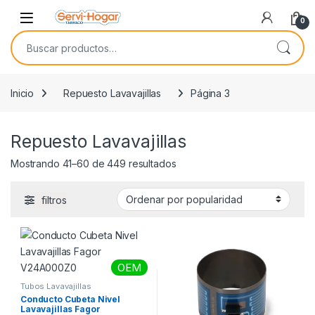
Saltar a navegación
saltar al contenido
Open
0
Buscar por:
Inicio
Repuesto Lavavajillas
Página 3
Repuesto Lavavajillas
Ordenado por popularidad
Mostrando 41–60 de 449 resultados
filtros
OEM
Tubos Lavavajillas
Conducto Cubeta Nivel
Lavavajillas Fagor