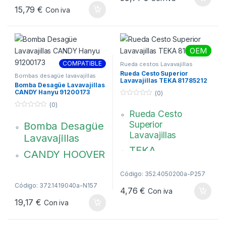
term. sep
15,79
€
5544031 –
Con iva
Antiblocante,
5544030
síncrona. 2
terminales
separados.
OEM
COMPATIBLE
Bayoneta 4 puntos
Rueda cestos Lavavajillas
Rueda Cesto Superior
Bombas desagüe lavavajillas
81785290
Lavavajillas TEKA 81785212
Bomba Desagüe Lavavajillas
CANDY Hanyu 91200173
(0)
0
(0)
d
Rueda Cesto
0
e
d
5
Superior
Bomba Desagüe
e
5
Lavavajillas
Lavavajillas
TEKA
CANDY HOOVER
OTSEIN
Color Gris
Código: 352.4050200a-P257
81785212
Hanyu 30W
Código: 372.1419040a-N157
4,76
€
Con iva
91200173
19,17
€
Con iva