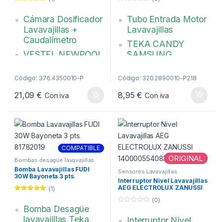
1326119003
Valorado con
0
5.00
de 5
d
Cámara Dosificador
Tubo Entrada Motor
e
5
Lavavajillas +
Lavavajillas
Caudalímetro
TEKA CANDY
VESTEL NEWPOOL
SAMSUNG ….
TELEFUNKEN
Ø bocas: 38 mm.
ROMMER
Sin brida.
Código: 376.4350010-P
Código: 320.2890010-P218
3 tubos. Ø: 12 / 11 /
81785305
21,09
€
8,95
€
Con iva
Con iva
9 mm.
Dimensiones: 275 x
125 mm.
30140118,
COMPATIBLE
42153776
ORIGINAL
Bombas desagüe lavavajillas
Bomba Lavavajillas FUDI
Sensores Lavavajillas
30W Bayoneta 3 pts.
Interruptor Nivel Lavavajillas
81782019
AEG ELECTROLUX ZANUSSI
(1)
140000554083
Valorado con
(0)
5.00
de 5
Bomba Desagüe
0
d
lavavajillas Teka.
Interruptor Nivel
e