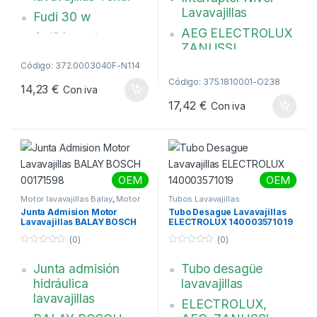
5
Lavavajillas
Fudi 30 w
AEG ELECTROLUX
Antiblocante,
ZANUSSI
síncrona.
Código: 372.0003040F-N114
140000554083
Conexión 2
Código: 375.1810001-O238
terminales
14,23
€
Con iva
17,42
€
Códigos
Con iva
originales:
Candy: 49028802,
7010217, 49017711,
OEM
OEM
7014471,
49027331
Motor lavavajillas Balay
,
Motor
Tubos Lavavajillas
lavavajillas Bosch
,
Motores
Junta Admision Motor
Tubo Desague Lavavajillas
Lavavajillas
Teka: 81782019,
Lavavajillas BALAY BOSCH
ELECTROLUX 140003571019
00171598
81782576
(0)
(0)
0
0
Electrolux:
d
d
Junta admisión
Tubo desagüe
e
e
3792418018,
5
5
hidráulica
lavavajillas
1322082015,
lavavajillas
ELECTROLUX,
1326630009