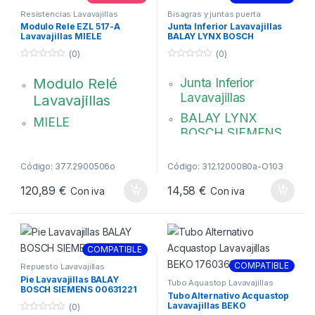
Resistencias Lavavajillas
Bisagras y juntas puerta
lavavajillas
Modulo Rele EZL 517-A
Junta Inferior Lavavajillas
Lavavajillas MIELE
BALAY LYNX BOSCH
09053390
00298534
(0)
(0)
0
0
d
d
Modulo Relé
Junta Inferior
e
e
5
5
Lavavajillas
Lavavajillas
BALAY LYNX
MIELE
BOSCH SIEMENS
EZL 517-A
Medida: 70 x 545
09053390-
mm
Código: 377.2900506o
Código: 312.1200080a-O103
9053390
00298534
120,89
€
14,58
€
Con iva
Con iva
———————————————
———————————
Este recambio Tiene que ser
COMPATIBLE
instalado por un técnico
COMPATIBLE
Repuesto Lavavajillas
calificado
Pie Lavavajillas BALAY
Tubo Aquastop Lavavajillas
BOSCH SIEMENS 00631221
Tubo Alternativo Acquastop
*No se Admiten
Lavavajillas BEKO
(0)
devoluciones ni cambios en