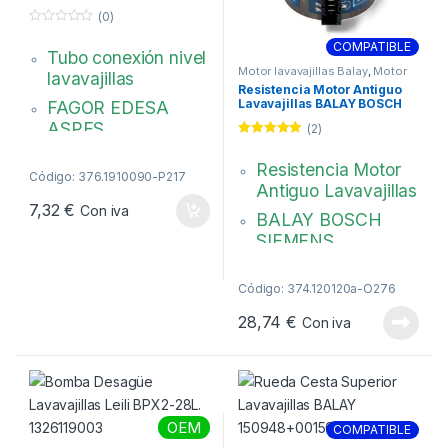
V24A000Z0
(0)
0
d
COMPATIBLE
Tubo conexión nivel
e
5
Motor lavavajillas Balay
,
Motor
lavavajillas
lavavajillas Bosch
,
Motor
Resistencia Motor Antiguo
lavavajillas Siemens
,
Lavavajillas BALAY BOSCH
FAGOR EDESA
Resistencias Lavavajillas
12019637
ASPES
(2)
Valorado con
Longitud: 34,5cm,
5.00
de 5
Resistencia Motor
Código: 376.1910090-P217
Empalme de tubo
Antiguo Lavavajillas
flexible
7,32
€
Con iva
BALAY BOSCH
Finales abiertos,
SIEMENS
v24A000Z0
2080W, 230V.
Código: 374.120120a-O276
Dimensiones: 75 x
55 mm
28,74
€
Con iva
12019637
OEM
COMPATIBLE