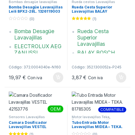
Bombas desagüe lavavajillas
Rueda cestos Lavavajillas
Bomba Desagüe Lavavajillas
Rueda Cesta Superior
Leili BPX2-28L. 1326119003
Lavavajillas BALAY
150948+00150943
(0)
(1)
0
Valorado con
d
5.00
de 5
Bomba Desagüe
Rueda Cesta
e
5
Lavavajillas
Superior
Lavavajillas
ELECTROLUX AEG
ZANUSSI
BALAY BOSCH
WHIRLPOOL
LYNX
Leili BPX2-
Ø rueda 18,5 mm,
Código: 372.0004040e-N160
Código: 352.1300052a-P245
28L(BPX2-57),
Rueda con eje
19,97
€
3,87
€
Con iva
Con iva
BPX228L, (BPX257)
1 unidades. Color
Conexión: Faston
Gris
00150948+0015
Potencia: 30W
Voltaje: 220V /
0943
OEM
COMPATIBLE
240V
Sensores Lavavajillas
Motor lavavajillas Teka
,
Bayoneta cierre 3
Resistencias Lavavajillas
Camara Dosificador
Tubo Entrada Motor
puntos.
Lavavajillas VESTEL
Lavavajillas MIDEA – TEKA.
42153776
81785305
(1)
(0)