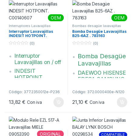
OEM
OEM
Interruptores Lavavajillas
Bombas desagüe lavavajillas
Interruptor Lavavajillas
Bomba Desagüe Lavavajillas
INDESIT HOTPOINT.
B25-6AZ . 783163
C00140607
(0)
(0)
0
0
d
d
Bomba Desagüe
Interruptor
e
e
5
5
Lavavajillas on / off
Lavavajillas
INDESIT
DAEWOO HISENSE
HOTPOINT
EDESA SAMSUNG
Unipolar, 19 x 28
HANYU B25-6A,
mm
Código: 377.2350012e-P236
Código: 372.0000400e-N120
PX-1-35
C00140607,
13,82
€
21,10
€
Con iva
Con iva
30 W – 220V
482000022943
783163, DD81-
01957A,
AS0017881
ORIGINAL
COMPATIBLE