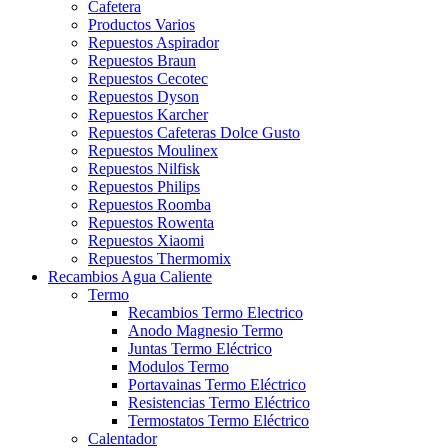
Cafetera
Productos Varios
Repuestos Aspirador
Repuestos Braun
Repuestos Cecotec
Repuestos Dyson
Repuestos Karcher
Repuestos Cafeteras Dolce Gusto
Repuestos Moulinex
Repuestos Nilfisk
Repuestos Philips
Repuestos Roomba
Repuestos Rowenta
Repuestos Xiaomi
Repuestos Thermomix
Recambios Agua Caliente
Termo
Recambios Termo Electrico
Anodo Magnesio Termo
Juntas Termo Eléctrico
Modulos Termo
Portavainas Termo Eléctrico
Resistencias Termo Eléctrico
Termostatos Termo Eléctrico
Calentador