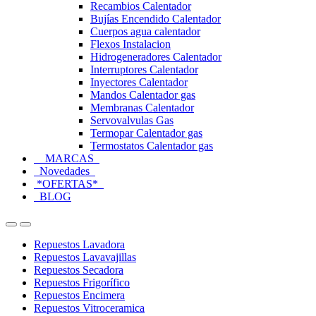
Recambios Calentador
Bujías Encendido Calentador
Cuerpos agua calentador
Flexos Instalacion
Hidrogeneradores Calentador
Interruptores Calentador
Inyectores Calentador
Mandos Calentador gas
Membranas Calentador
Servovalvulas Gas
Termopar Calentador gas
Termostatos Calentador gas
MARCAS
Novedades
*OFERTAS*
BLOG
Open
Close
Repuestos Lavadora
Repuestos Lavavajillas
Repuestos Secadora
Repuestos Frigorífico
Repuestos Encimera
Repuestos Vitroceramica