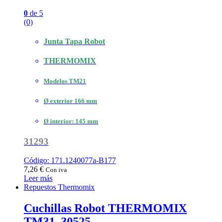
0
de 5
(0)
Junta Tapa Robot
THERMOMIX
Modelos TM21
Ø exterior 166 mm
Ø interior: 145 mm
31293
Código: 171.1240077a-B177
7,26
€
Con iva
Leer más
Repuestos Thermomix
Cuchillas Robot THERMOMIX
TM31. 30525