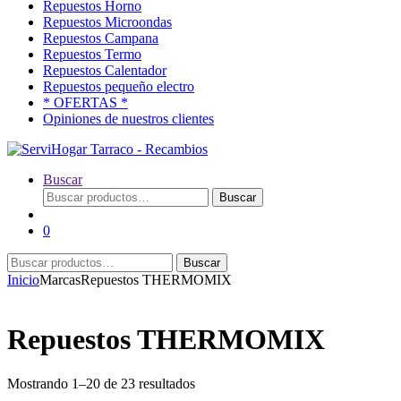
Repuestos Horno
Repuestos Microondas
Repuestos Campana
Repuestos Termo
Repuestos Calentador
Repuestos pequeño electro
* OFERTAS *
Opiniones de nuestros clientes
Buscar
Buscar
Buscar
por:
0
Buscar
Buscar
por:
Inicio
Marcas
Repuestos THERMOMIX
Repuestos THERMOMIX
Ordenado
Mostrando 1–20 de 23 resultados
por