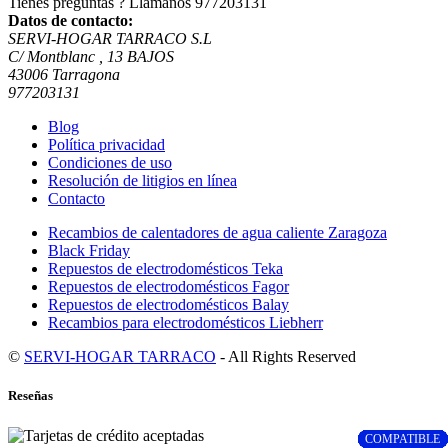
Tienes preguntas ? Llámanos
977203131
Datos de contacto:
SERVI-HOGAR TARRACO S.L
C/ Montblanc , 13 BAJOS
43006 Tarragona
977203131
Blog
Política privacidad
Condiciones de uso
Resolución de litigios en línea
Contacto
Recambios de calentadores de agua caliente Zaragoza
Black Friday
Repuestos de electrodomésticos Teka
Repuestos de electrodomésticos Fagor
Repuestos de electrodomésticos Balay
Recambios para electrodomésticos Liebherr
©
SERVI-HOGAR TARRACO
- All Rights Reserved
Reseñas
COMPATIBLE
COMPATIBLE
COMPATIBLE
COMPATIBLE
COMPATIBLE
COMPATIBLE
COMPATIBLE
COMPATIBLE
COMPATIBLE
COMPATIBLE
COMPATIBLE
COMPATIBLE
COMPATIBLE
COMPATIBLE
COMPATIBLE
COMPATIBLE
COMPATIBLE
COMPATIBLE
COMPATIBLE
COMPATIBLE