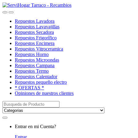
Saltar
saltar
a
al
Open
Close
navegación
contenido
Repuestos Lavadora
Repuestos Lavavajillas
Repuestos Secadora
Repuestos Frigorífico
Repuestos Encimera
Repuestos Vitroceramica
Repuestos Horno
Repuestos Microondas
Repuestos Campana
Repuestos Termo
Repuestos Calentador
Repuestos pequeño electro
* OFERTAS *
Opiniones de nuestros clientes
Buscar:
My
Entrar en mi Cuenta?
Account
Entrar