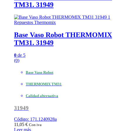
TM31. 31949
Repuestos Thermomix
Base Vaso Robot THERMOMIX
TM31. 31949
0
de 5
(0)
Base Vaso Robot
THERMOMIX TM31
Calidad alternativa
31949
Código: 171.1240928a
11,05
€
Con iva
Leer más