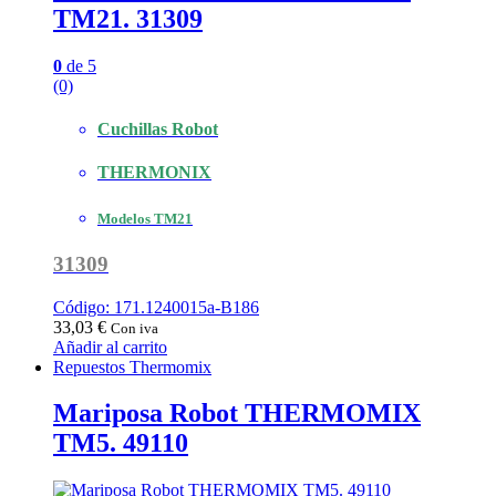
TM21. 31309
0
de 5
(0)
Cuchillas Robot
THERMONIX
Modelos TM21
31309
Código: 171.1240015a-B186
33,03
€
Con iva
Añadir al carrito
Repuestos Thermomix
Mariposa Robot THERMOMIX
TM5. 49110