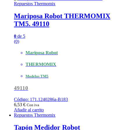
Repuestos Thermomix
Mariposa Robot THERMOMIX
TM5. 49110
0
de 5
(0)
Mariposa Robot
THERMOMIX
Modelos TM5
49110
Código: 171.1240286a-B183
6,53
€
Con iva
Añadir al carrito
Repuestos Thermomix
Tapón Medidor Robot