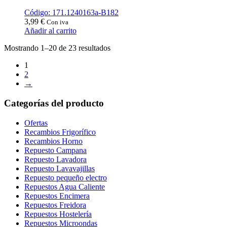
Código: 171.1240163a-B182
3,99
€
Con iva
Añadir al carrito
Ordenado
Mostrando 1–20 de 23 resultados
por
1
popularidad
2
→
Categorías del producto
Ofertas
Recambios Frigorífico
Recambios Horno
Repuesto Campana
Repuesto Lavadora
Repuesto Lavavajillas
Repuesto pequeño electro
Repuestos Agua Caliente
Repuestos Encimera
Repuestos Freidora
Repuestos Hostelería
Repuestos Microondas