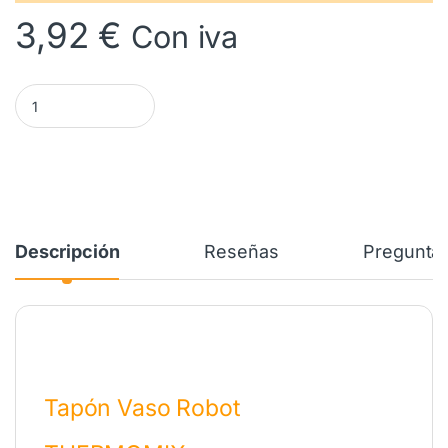
3,92
€
Con iva
Tapón Vaso Robot THERMOMIX TM21 TM31. 31228 cantidad
Descripción
Reseñas
Preguntas
Tapón Vaso Robot