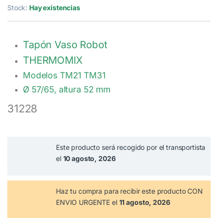
5.00
de 5 en
Stock:
Hay existencias
base a
valoración de
un cliente
Tapón Vaso Robot
THERMOMIX
Modelos TM21 TM31
Ø 57/65, altura 52 mm
31228
Este producto será recogido por el transportista
el
10 agosto, 2026
Haz tu compra
para recibir este producto CON
ENVIO URGENTE el
11 agosto, 2026