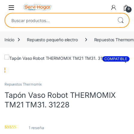
Saltar a navegación
saltar al contenido
Open
0
Buscar por:
Inicio
Repuesto pequeño electro
Repuestos Thermom
COMPATIBLE
Repuestos Thermomix
Tapón Vaso Robot THERMOMIX
TM21 TM31. 31228
1
reseña
Valorado con
1