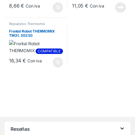
8,66
€
11,05
€
Con iva
Con iva
Repuestos Thermomix
Frontal Robot THERMOMIX
TM31. 30230
COMPATIBLE
16,34
€
Con iva
Reseñas