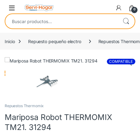
Saltar a navegación
saltar al contenido
Open
0
Buscar por:
Inicio
Repuesto pequeño electro
Repuestos Thermom
COMPATIBLE
Repuestos Thermomix
Mariposa Robot THERMOMIX
TM21. 31294