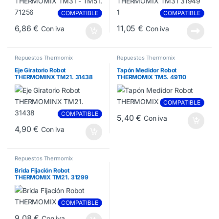
COMPATIBLE
COMPATIBLE
6,86
€
11,05
€
Con iva
Con iva
Repuestos Thermomix
Repuestos Thermomix
Eje Giratorio Robot
Tapón Medidor Robot
THERMOMINX TM21. 31438
THERMOMIX TM5. 49110
COMPATIBLE
COMPATIBLE
5,40
€
Con iva
4,90
€
Con iva
Repuestos Thermomix
Brida Fijación Robot
THERMOMIX TM21. 31299
COMPATIBLE
9,08
€
Con iva