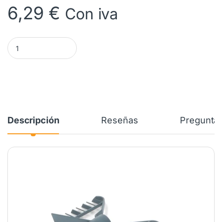
6,29
€
Con iva
Mariposa Robot THERMOMIX TM21. 31294 cantidad
Descripción
Reseñas
Preguntas