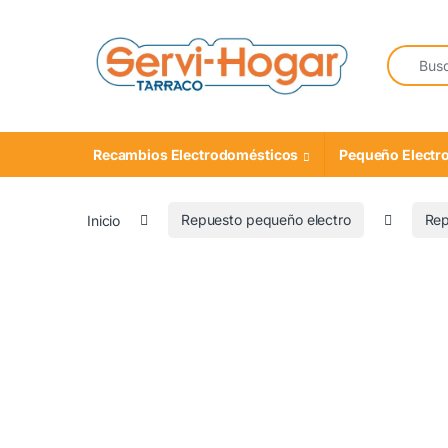
Saltar a navegación
saltar al contenido
Buscar:
Recambios Electrodomésticos
Pequeño Electr
Inicio
Repuesto pequeño electro
Rep