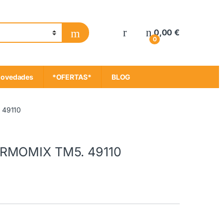
My Account
0,00
€
0
ovedades
*OFERTAS*
BLOG
 49110
ERMOMIX TM5. 49110