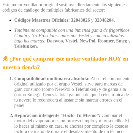
Este motor ventilador original sustituye directamente los siguientes
códigos de catálogo de múltiples fabricantes del sector:
Códigos Maestros Oficiales:
32043026
y
32048204
.
Totalmente compatible con una inmensa gama de frigoríficos
Combi y No-Frost fabricados por Vestel y comercializados
bajo las marcas:
Daewoo, Vestel, NewPol, Roomer, Smeg
y
Telefunken
.
💰 ¿Por qué comprar este motor ventilador HOY en
nuestra tienda?
Compatibilidad multimarca absoluta:
Al ser el componente
original utilizado por el grupo Vestel, sirve para marcas de
gran consumo (como NewPol o Telefunken) y de gama alta
(como Smeg). Tienes la total garantía de que la electrónica de
tu nevera lo reconocerá al instante sin marcar errores en el
panel.
Reparación inteligente “Hazlo Tú Mismo”:
Cambiar el
motor del evaporador es un proceso limpio y muy sencillo. Si
lo haces tú mismo en casa, te ahorras por completo la costosa
factura de mano de obra y el desplazamiento de un técnico.