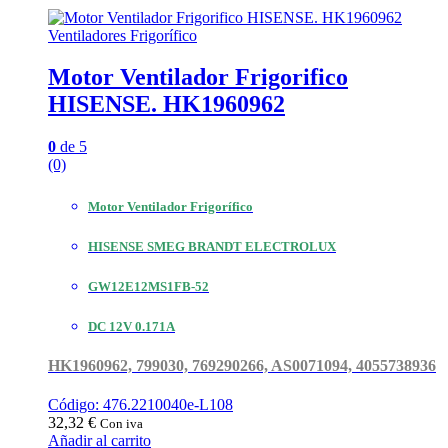
Ventiladores Frigorífico
Motor Ventilador Frigorifico
HISENSE. HK1960962
0
de 5
(0)
Motor Ventilador Frigorífico
HISENSE SMEG BRANDT ELECTROLUX
GW12E12MS1FB-52
DC 12V 0.171A
HK1960962, 799030, 769290266, AS0071094, 4055738936
Código: 476.2210040e-L108
32,32
€
Con iva
Añadir al carrito