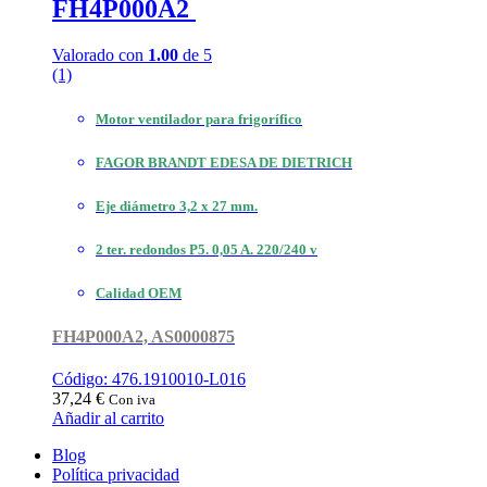
FH4P000A2
Valorado con
1.00
de 5
(1)
Motor ventilador para frigorífico
FAGOR BRANDT EDESA DE DIETRICH
Eje diámetro 3,2 x 27 mm.
2 ter. redondos P5. 0,05 A. 220/240 v
Calidad OEM
FH4P000A2, AS0000875
Código: 476.1910010-L016
37,24
€
Con iva
Añadir al carrito
Blog
Política privacidad