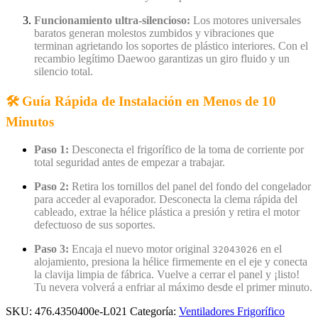
Funcionamiento ultra-silencioso:
Los motores universales
baratos generan molestos zumbidos y vibraciones que
terminan agrietando los soportes de plástico interiores. Con el
recambio legítimo Daewoo garantizas un giro fluido y un
silencio total.
🛠️ Guía Rápida de Instalación en Menos de 10
Minutos
Paso 1:
Desconecta el frigorífico de la toma de corriente por
total seguridad antes de empezar a trabajar.
Paso 2:
Retira los tornillos del panel del fondo del congelador
para acceder al evaporador. Desconecta la clema rápida del
cableado, extrae la hélice plástica a presión y retira el motor
defectuoso de sus soportes.
Paso 3:
Encaja el nuevo motor original
en el
32043026
alojamiento, presiona la hélice firmemente en el eje y conecta
la clavija limpia de fábrica. Vuelve a cerrar el panel y ¡listo!
Tu nevera volverá a enfriar al máximo desde el primer minuto.
SKU:
476.4350400e-L021
Categoría:
Ventiladores Frigorífico