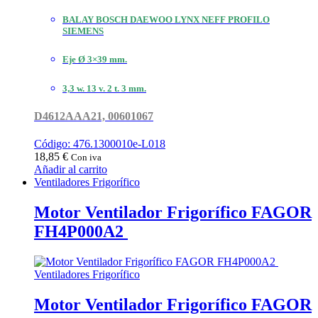
BALAY BOSCH DAEWOO LYNX NEFF PROFILO
SIEMENS
Eje Ø 3×39 mm.
3,3 w. 13 v. 2 t. 3 mm.
D4612AAA21, 00601067
Código: 476.1300010e-L018
18,85
€
Con iva
Añadir al carrito
Ventiladores Frigorífico
Motor Ventilador Frigorífico FAGOR
FH4P000A2
Ventiladores Frigorífico
Motor Ventilador Frigorífico FAGOR