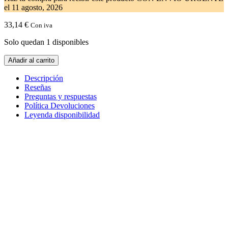
el
11 agosto, 2026
33,14
€
Con iva
Solo quedan 1 disponibles
Ventilador
Añadir al carrito
Frigorífico
NEWPOL
Descripción
VESTEL
Reseñas
32043026
Preguntas y respuestas
cantidad
Política Devoluciones
Leyenda disponibilidad