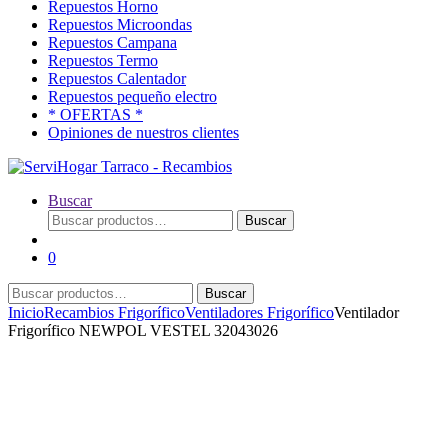
Repuestos Horno
Repuestos Microondas
Repuestos Campana
Repuestos Termo
Repuestos Calentador
Repuestos pequeño electro
* OFERTAS *
Opiniones de nuestros clientes
Buscar
Buscar
Buscar
por:
0
Buscar
Buscar
por:
Inicio
Recambios Frigorífico
Ventiladores Frigorífico
Ventilador
Frigorífico NEWPOL VESTEL 32043026