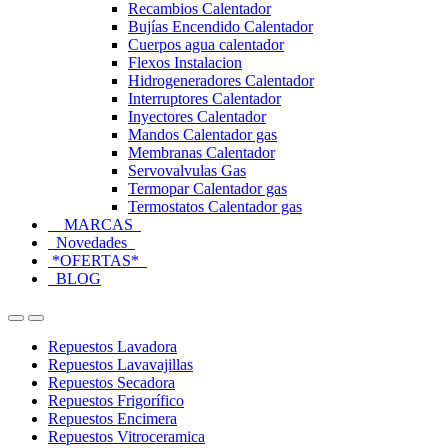
Recambios Calentador
Bujías Encendido Calentador
Cuerpos agua calentador
Flexos Instalacion
Hidrogeneradores Calentador
Interruptores Calentador
Inyectores Calentador
Mandos Calentador gas
Membranas Calentador
Servovalvulas Gas
Termopar Calentador gas
Termostatos Calentador gas
MARCAS
Novedades
*OFERTAS*
BLOG
Open
Close
Repuestos Lavadora
Repuestos Lavavajillas
Repuestos Secadora
Repuestos Frigorífico
Repuestos Encimera
Repuestos Vitroceramica