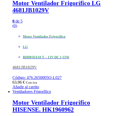
Motor Ventilador Frigorífico LG
4681JB1029V
0
de 5
(0)
Motor Ventilador Frigorífico
LG
RDD056X10 T – 13V DC 1,55W
4681JB1029V
Código: 476.2650005O-L027
63,96
€
Con iva
Añadir al carrito
Ventiladores Frigorífico
Motor Ventilador Frigorifico
HISENSE. HK1960962