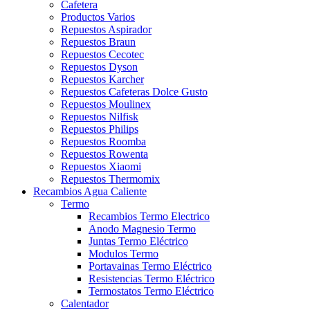
Cafetera
Productos Varios
Repuestos Aspirador
Repuestos Braun
Repuestos Cecotec
Repuestos Dyson
Repuestos Karcher
Repuestos Cafeteras Dolce Gusto
Repuestos Moulinex
Repuestos Nilfisk
Repuestos Philips
Repuestos Roomba
Repuestos Rowenta
Repuestos Xiaomi
Repuestos Thermomix
Recambios Agua Caliente
Termo
Recambios Termo Electrico
Anodo Magnesio Termo
Juntas Termo Eléctrico
Modulos Termo
Portavainas Termo Eléctrico
Resistencias Termo Eléctrico
Termostatos Termo Eléctrico
Calentador