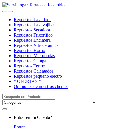
Saltar
saltar
a
al
Open
Close
navegación
contenido
Repuestos Lavadora
Repuestos Lavavajillas
Repuestos Secadora
Repuestos Frigorífico
Repuestos Encimera
Repuestos Vitroceramica
Repuestos Horno
Repuestos Microondas
Repuestos Campana
Repuestos Termo
Repuestos Calentador
Repuestos pequeño electro
* OFERTAS *
Opiniones de nuestros clientes
Buscar:
My
Entrar en mi Cuenta?
Account
Entrar