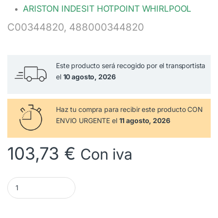
ARISTON INDESIT HOTPOINT WHIRLPOOL
C00344820, 488000344820
Este producto será recogido por el transportista
el
10 agosto, 2026
Haz tu compra
para recibir este producto CON
ENVIO URGENTE el
11 agosto, 2026
103,73
€
Con iva
Ventilador Frigorifico INDESIT HOTPOINT C00344820 cantidad