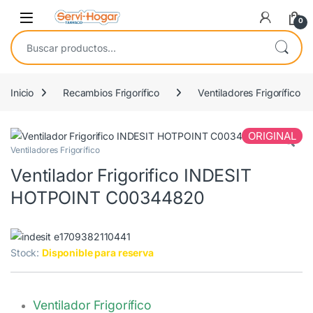
Saltar a navegación
saltar al contenido
Open
0
Buscar por:
Inicio
Recambios Frigorífico
Ventiladores Frigorífico
ORIGINAL
Ventiladores Frigorífico
Ventilador Frigorifico INDESIT
HOTPOINT C00344820
Stock:
Disponible para reserva
Ventilador Frigorífico