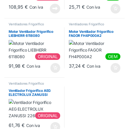
108,95
€
25,71
€
Con iva
Con iva
Ventiladores Frigorífico
Ventiladores Frigorífico
Motor Ventilador Frigorífico
Motor Ventilador Frigorífico
LIEBHERR 6118080
FAGOR FH4P000A2
ORIGINAL
OEM
91,98
€
37,24
€
Con iva
Con iva
Ventiladores Frigorífico
Ventilador Frigorifico AEG
ELECTROLUX ZANUSSI
2260065319
ORIGINAL
61,76
€
Con iva