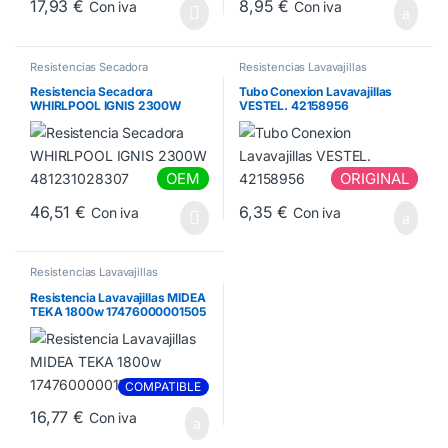
17,93
€
8,95
€
Con iva
Con iva
Resistencias Secadora
Resistencias Lavavajillas
Resistencia Secadora
Tubo Conexion Lavavajillas
WHIRLPOOL IGNIS 2300W
VESTEL. 42158956
481231028307
OEM
ORIGINAL
46,51
€
6,35
€
Con iva
Con iva
Resistencias Lavavajillas
Resistencia Lavavajillas MIDEA
TEKA 1800w 17476000001505
COMPATIBLE
16,77
€
Con iva