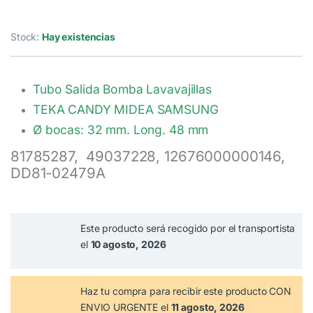
Stock:
Hay existencias
Tubo Salida Bomba Lavavajillas
TEKA CANDY MIDEA SAMSUNG
Ø bocas: 32 mm. Long. 48 mm
81785287, 49037228, 12676000000146,
DD81-02479A
Este producto será recogido por el transportista
el
10 agosto, 2026
Haz tu compra
para recibir este producto CON
ENVIO URGENTE el
11 agosto, 2026