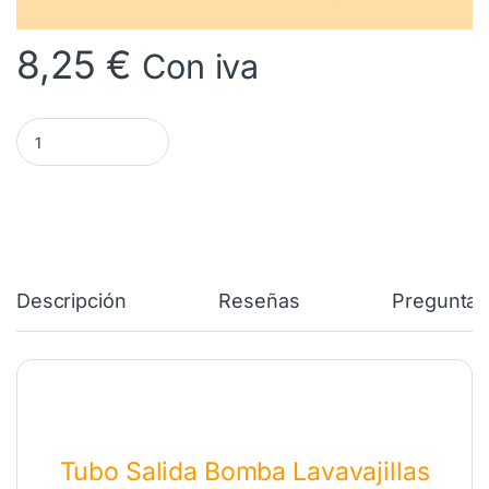
8,25
€
Con iva
Tubo Salida Lavavajillas TEKA CANDY MIDEA 81785287 cantidad
Descripción
Reseñas
Preguntas
Tubo Salida Bomba Lavavajillas