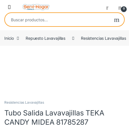
Saltar a navegación
saltar al contenido
Open
0
Buscar por:
Inicio
Repuesto Lavavajillas
Resistencias Lavavajillas
OEM
Resistencias Lavavajillas
Tubo Salida Lavavajillas TEKA
CANDY MIDEA 81785287