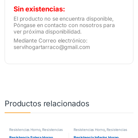
Sin existencias:
El producto no se encuentra disponible,
Póngase en contacto con nosotros para
ver próxima disponibilidad.
Mediante Correo electrónico:
servihogartarraco@gmail.com
Productos relacionados
Resistencias Horno
,
Resistencias
Resistencias Horno
,
Resistencias
horno ASPES
,
Resistencias horno
horno CANDY HOOVER
FAGOR
Resistencia Solera Horno
Resistencia Inferior Horno