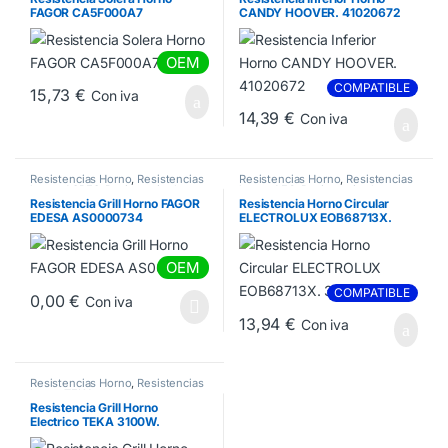
FAGOR CA5F000A7
CANDY HOOVER. 41020672
OEM
COMPATIBLE
15,73
€
Con iva
14,39
€
Con iva
Resistencias Horno
,
Resistencias
Resistencias Horno
,
Resistencias
horno ASPES
,
Resistencias horno
horno AEG
,
Resistencias horno
EDESA
ELECTROLUX
,
Resistencias horno
Resistencia Grill Horno FAGOR
Resistencia Horno Circular
ZANUSSI
EDESA AS0000734
ELECTROLUX EOB68713X.
3970128058
OEM
COMPATIBLE
0,00
€
Con iva
13,94
€
Con iva
Resistencias Horno
,
Resistencias
horno TEKA
Resistencia Grill Horno
Electrico TEKA 3100W.
99511214