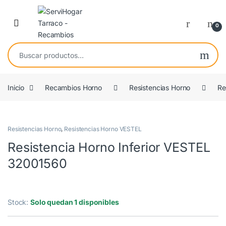
Saltar a navegación
saltar al contenido
Open
0
Buscar por:
Inicio
Recambios Horno
Resistencias Horno
Re
OEM
Resistencias Horno
,
Resistencias Horno VESTEL
Resistencia Horno Inferior VESTEL
32001560
Stock:
Solo quedan 1 disponibles