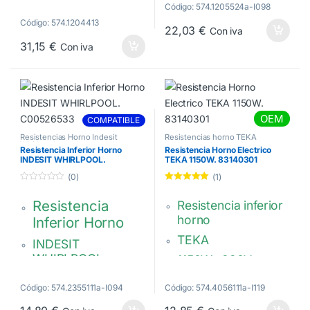
2300 w. 230 v. Grill
Código: 574.1205524a-I098
Características:
doble.
1300W 220V
Código: 574.1204413
22,03
€
Con iva
Ancho 380, fondo
00351136
31,15
€
Con iva
340 mm.
Brida fija. Pasamuro
verde.
00688620
OEM
COMPATIBLE
Resistencias Horno Indesit
Resistencias horno TEKA
Whirlpool
Resistencia Inferior Horno
Resistencia Horno Electrico
INDESIT WHIRLPOOL.
TEKA 1150W. 83140301
C00526533
(0)
(1)
0
Valorado con
d
5.00
de 5
Resistencia
Resistencia inferior
e
5
horno
Inferior Horno
TEKA
INDESIT
WHIRLPOOL
1150W. 220V.
411 x 320 mm.
343 x 343 mm.
Código: 574.2355111a-I094
Código: 574.4056111a-I119
Brida fija.
Brida: 40 x 22 mm.
Rectangular. 385 x