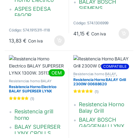
BALAY BOSCH
SIEMENS
ASPES EDESA
FAGOR
Potencia: 1200 W
Código: 574.1306999
1100w 220-230v
Longitud: 367 mm
Código: 574.1915311-I118
Medida: 310 x 310
41,15
€
Con iva
Ancho: 380 mm
mm.
13,83
€
Con iva
00684105,
Brida fija
00688482
rectangular. 70 x 21
mm.
COMPATIBLE
CA5B002A0
OEM
Resistencias horno BALAY
,
Resistencias horno BOSCH
,
Resistencia Horno BALAY Grill
Resistencias horno SIEMENS
Resistencias horno BALAY
2300W 00688620
Resistencia Horno Electrico
BALAY SUPERSER LYNX
(1)
1300W. 351136
Valorado con
(1)
5.00
de 5
Resistencia Horno
Valorado con
5.00
de 5
Balay Grill
Resistencia grill
horno
BALAY BOSCH
GAGGENAU LYNX
BALAY SUPERSER
NEFF SIEMENS…
LYNX CROLLS