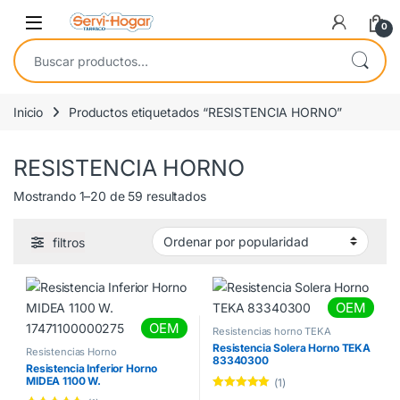
Saltar a navegación
saltar al contenido
Open
0
Buscar por:
Inicio
Productos etiquetados “RESISTENCIA HORNO”
RESISTENCIA HORNO
Ordenado por popularidad
Mostrando 1–20 de 59 resultados
filtros
OEM
OEM
Resistencias horno TEKA
Resistencia Solera Horno TEKA
Resistencias Horno
83340300
Resistencia Inferior Horno
MIDEA 1100 W.
(1)
17471100000275
Valorado con