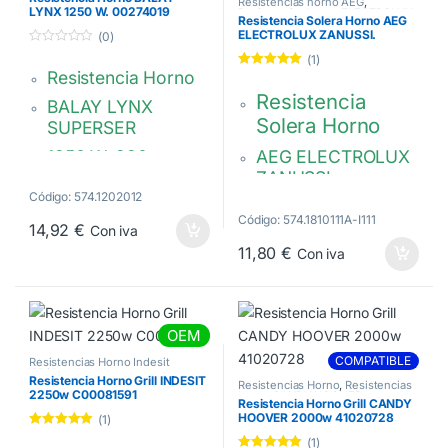
00771725
Resistencias horno AEG
,
mm
LYNX 1250 W. 00274019
Resistencias horno ELECTROLUX
,
Resistencia Solera Horno AEG
Resistencias horno ZANUSSI
ELECTROLUX ZANUSSI.
(0)
800 w. 230 V
3570635015
0
(1)
d
Resistencia Horno
3570769012,
Valorado con
e
5.00
de 5
5
Resistencia
3570633010
BALAY LYNX
Solera Horno
SUPERSER
1250 W. 220 v.
AEG ELECTROLUX
Distancia
ZANUSSI
terminales 54 mm
Código: 574.1202012
1000 w. 220 v.
Código: 574.1810111A-I111
Solera-grill.
14,92
€
Con iva
Ancho 320 mm.
11,80
€
Con iva
Ancho 248 mm.
Fondo 370 mm.
Alto 325 mm
3570635015
00274019 –
274019
OEM
COMPATIBLE
Resistencias Horno Indesit
Whirlpool
Resistencia Horno Grill INDESIT
Resistencias Horno
,
Resistencias
2250w C00081591
horno CANDY HOOVER
Resistencia Horno Grill CANDY
HOOVER 2000w 41020728
(1)
Valorado con
(1)
5.00
de 5