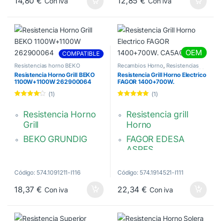
14,80
€
12,85
€
Con iva
Con iva
Travesaño: 358
22 mm.
mm.
83140301,
1150 W, 230 V.
83140327
481010868077,
OEM
COMPATIBLE
488000526533,
Resistencias horno BEKO
Recambios Horno
,
Resistencias
C00480880,
GRUNDIG
Horno
,
Resistencias horno ASPES
,
Resistencia Horno Grill BEKO
Resistencia Grill Horno Electrico
Resistencias horno FAGOR
1100W+1100W 262900064
FAGOR 1400+700W.
C00526533
CA5A002A4
(1)
(1)
Valorado
Valorado con
con
4.00
5.00
de 5
Resistencia Horno
Resistencia grill
de 5
Grill
Horno
BEKO GRUNDIG
FAGOR EDESA
ASPES
340 x 310 mm.
1400 + 700W 220V
Brida Rectangular.
Código: 574.1091211-I116
Código: 574.1914521-I111
CA5A002A4
100 x 18 mm.
18,37
€
22,34
€
Con iva
Con iva
1100W+1100W
Sin Soporte Bulbo
Termostato.
262900064,
C00912539