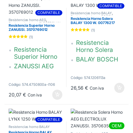
COMPATIBLE
COMPATIBLE
Resistencias horno BALAY
,
Resistencias horno BOSCH
,
Resistencia Horno Solera
Resistencias horno SIEMENS
Resistencias horno AEG
,
BALAY 1300 W. 00776217
Resistencias horno ELECTROLUX
,
Resistencia Superior Horno
Resistencias horno ZANUSSI
ZANUSSI. 3570769012
(1)
Valorado con
(1)
5.00
de 5
Resistencia
Valorado con
5.00
de 5
Resistencia
Horno Solera
Superior Horno
BALAY BOSCH
ZANUSSI AEG
SIEMENS
ELECTROLUX
387 x 388 mm.
Código: 574.1206113a
350 x 345 mm.
Cono varilla de
Código: 574.4750800a-I106
26,56
€
Con iva
Cono varilla de
402 mm.
20,07
€
Con iva
364 mm
Brida fija: 150 x
Brida fija: 100 x
50 mm.
22 mm
1300 W. 220V
COMPATIBLE
Distancia
00776217,
OEM
Resistencias horno BALAY
terminales: 54
Resistencia Horno BALAY