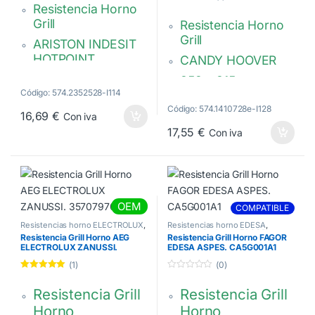
Resistencia Horno
Valorado con
5.00
de 5
Grill
Resistencia Horno
Grill
ARISTON INDESIT
HOTPOINT
CANDY HOOVER
2500W
358 x 315 mm.
Código: 574.2352528-I114
Varilla 447 mm.
Grill doble. 283 x
Código: 574.1410728e-I128
378 mm.
Brida fija 100 x 22
16,69
€
Con iva
mm
17,55
€
Con iva
Con varilla de 440
mm.
2000 w 230V
C00081591 –
41020728,
482000022705
41000419,
92749688
OEM
COMPATIBLE
Resistencias horno ELECTROLUX
,
Resistencias horno EDESA
,
Resistencias horno ZANUSSI
Resistencias horno FAGOR
Resistencia Grill Horno AEG
Resistencia Grill Horno FAGOR
ELECTROLUX ZANUSSI.
EDESA ASPES. CA5G001A1
3570797047
(1)
(0)
Valorado con
0
5.00
de 5
d
Resistencia Grill
Resistencia Grill
e
5
Horno
Horno