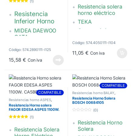
(1)
5.00
de 5
Resistencia solera
Valorado con
5.00
de 5
horno eléctrico
Resistencia
Inferior Horno
TEKA
MIDEA DAEWOO
Características:
CATA
1150W, 230V.
Código: 574.4050111-I104
1100 W. 400mm,
Modelos compatibles:
Código: 574.2890111-I125
ancho: 248mm,
11,05
€
Con iva
HBB435, HBB490,
15,58
€
Con iva
Brida longitud:
HBB535, HLB840,
45mm, brida de
HSB610, HSB615
ancho: 18mm
83340300
17471100000275,
COMPATIBLE
17471100001480
COMPATIBLE
Resistencias horno BALAY
,
Resistencias horno BOSCH
,
Resistencia Horno Solera
Resistencias horno SIEMENS
Resistencias horno ASPES
,
BOSCH 00684105
Resistencias horno EDESA
,
Resistencia Horno solera
Resistencias horno FAGOR
FAGOR EDESA ASPES 1100W.
(0)
CA5B002A0
0
(1)
d
Resistencia Horno
Valorado con
e
5.00
de 5
5
Solera
Resistencia Solera
Horno Eléctrico