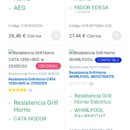
AEG
FAGOR EDESA
ASPES
ELECTROLUX
ZANUSSI
1200+1400 w, Grill
Código: 574.1814527e
Código: 574.1917526A-I132
Ancho 353, fondo
1000 + 1700W,
28,46
€
27,44
€
Con iva
Con iva
334 mm
230V.
CA5G001A1
Dimensiones: 426 x
358 mm
3570797047,
COMPATIBLE
ORIGINAL
3570797013,
Resistencias Horno Indesit
Whirlpool
Resistencia Grill Horno
3570797021
Resistencias horno CATA NODOR
WHIRLPOOL 480121104179
Resistencia Grill Horno CATA
1350+900 w. 25100120
(0)
0
(1)
d
Resistencia Grill
Valorado con
e
5.00
de 5
5
Horno Eléctrico
Resistencia Grill
Horno
WHIRLPOOL
BAUKNECHT
CATA NODOR
368 x 377 mm. Con
1350+900 w Grill