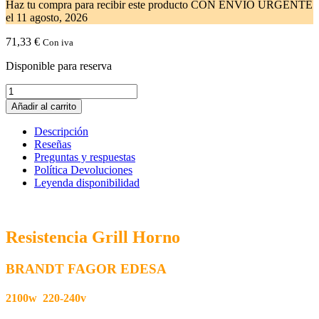
Haz tu compra
para recibir este producto CON ENVIO URGENTE
el
11 agosto, 2026
71,33
€
Con iva
Disponible para reserva
Resistencia
Horno
Añadir al carrito
BRANDT
FAGOR
Descripción
EDESA
Reseñas
2100w
Preguntas y respuestas
74X2310
Política Devoluciones
cantidad
Leyenda disponibilidad
Resistencia Grill Horno
BRANDT FAGOR EDESA
2100w 220-240v