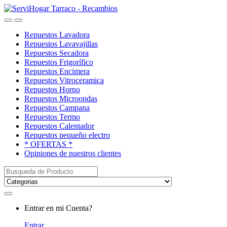
Saltar
saltar
a
al
Open
Close
navegación
contenido
Repuestos Lavadora
Repuestos Lavavajillas
Repuestos Secadora
Repuestos Frigorífico
Repuestos Encimera
Repuestos Vitroceramica
Repuestos Horno
Repuestos Microondas
Repuestos Campana
Repuestos Termo
Repuestos Calentador
Repuestos pequeño electro
* OFERTAS *
Opiniones de nuestros clientes
Buscar:
My
Entrar en mi Cuenta?
Account
Entrar