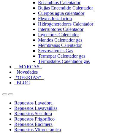
Recambios Calentador
Bujías Encendido Calentador
Cuerpos agua calentador
Flexos Instalacion
Hidrogeneradores Calentador
Interruptores Calentador
Inyectores Calentador
Mandos Calentador gas
Membranas Calentador
Servovalvulas Gas
Termopar Calentador gas
Termostatos Calentador gas
MARCAS
Novedades
*OFERTAS*
BLOG
Open
Close
Repuestos Lavadora
Repuestos Lavavajillas
Repuestos Secadora
Repuestos Frigorífico
Repuestos Encimera
Repuestos Vitroceramica