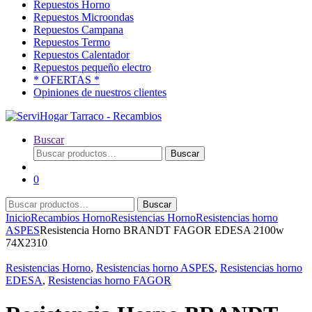
Repuestos Horno
Repuestos Microondas
Repuestos Campana
Repuestos Termo
Repuestos Calentador
Repuestos pequeño electro
* OFERTAS *
Opiniones de nuestros clientes
Buscar
Buscar
Buscar
por:
0
Buscar
Buscar
por:
Inicio
Recambios Horno
Resistencias Horno
Resistencias horno
ASPES
Resistencia Horno BRANDT FAGOR EDESA 2100w
74X2310
Resistencias Horno
,
Resistencias horno ASPES
,
Resistencias horno
EDESA
,
Resistencias horno FAGOR