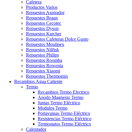
Cafetera
Productos Varios
Repuestos Aspirador
Repuestos Braun
Repuestos Cecotec
Repuestos Dyson
Repuestos Karcher
Repuestos Cafeteras Dolce Gusto
Repuestos Moulinex
Repuestos Nilfisk
Repuestos Philips
Repuestos Roomba
Repuestos Rowenta
Repuestos Xiaomi
Repuestos Thermomix
Recambios Agua Caliente
Termo
Recambios Termo Electrico
Anodo Magnesio Termo
Juntas Termo Eléctrico
Modulos Termo
Portavainas Termo Eléctrico
Resistencias Termo Eléctrico
Termostatos Termo Eléctrico
Calentador