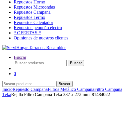
Repuestos Horno
Repuestos Microondas
Repuestos Campana
Repuestos Termo
Repuestos Calentador
Repuestos pequeño electro
* OFERTAS *
Opiniones de nuestros clientes
Buscar
Buscar
Buscar
por:
0
Buscar
Buscar
por:
Inicio
Repuesto Campana
Filtros Metálico Campana
Filtro Campana
Teka
Rejilla Filtro Campana Teka 337 x 272 mm. 81484022