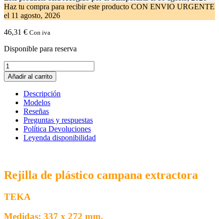
Haz tu compra
para recibir este producto CON ENVIO URGENTE
el
11 agosto, 2026
46,31
€
Con iva
Disponible para reserva
Rejilla
Filtro
Añadir al carrito
Campana
Teka
Descripción
337
Modelos
x
Reseñas
272
Preguntas y respuestas
mm.
Política Devoluciones
81484022
Leyenda disponibilidad
cantidad
Rejilla de plástico campana extractora
TEKA
Medidas: 337 x 272 mm.