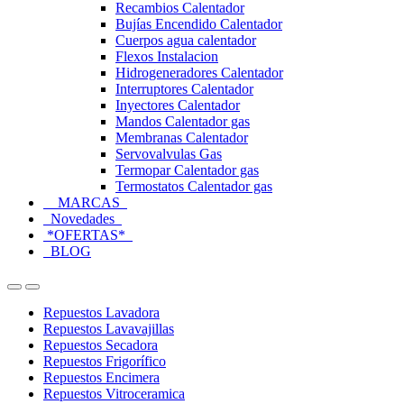
Recambios Calentador
Bujías Encendido Calentador
Cuerpos agua calentador
Flexos Instalacion
Hidrogeneradores Calentador
Interruptores Calentador
Inyectores Calentador
Mandos Calentador gas
Membranas Calentador
Servovalvulas Gas
Termopar Calentador gas
Termostatos Calentador gas
MARCAS
Novedades
*OFERTAS*
BLOG
Open
Close
Repuestos Lavadora
Repuestos Lavavajillas
Repuestos Secadora
Repuestos Frigorífico
Repuestos Encimera
Repuestos Vitroceramica