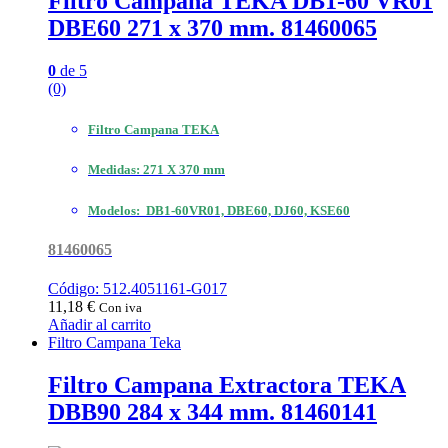
Filtro Campana TEKA DB1-60 VR01
DBE60 271 x 370 mm. 81460065
0
de 5
(0)
Filtro Campana TEKA
Medidas: 271 X 370 mm
Modelos: DB1-60VR01, DBE60, DJ60, KSE60
81460065
Código: 512.4051161-G017
11,18
€
Con iva
Añadir al carrito
Filtro Campana Teka
Filtro Campana Extractora TEKA
DBB90 284 x 344 mm. 81460141