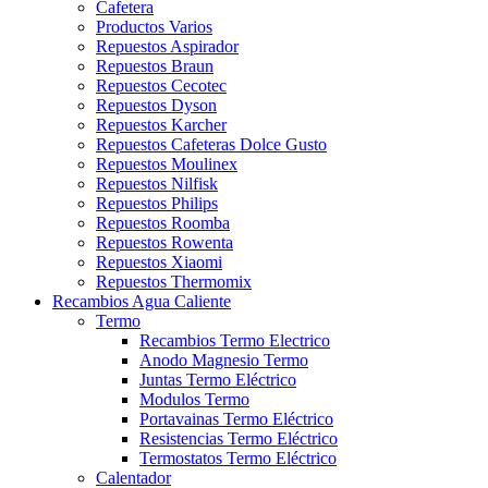
Cafetera
Productos Varios
Repuestos Aspirador
Repuestos Braun
Repuestos Cecotec
Repuestos Dyson
Repuestos Karcher
Repuestos Cafeteras Dolce Gusto
Repuestos Moulinex
Repuestos Nilfisk
Repuestos Philips
Repuestos Roomba
Repuestos Rowenta
Repuestos Xiaomi
Repuestos Thermomix
Recambios Agua Caliente
Termo
Recambios Termo Electrico
Anodo Magnesio Termo
Juntas Termo Eléctrico
Modulos Termo
Portavainas Termo Eléctrico
Resistencias Termo Eléctrico
Termostatos Termo Eléctrico
Calentador