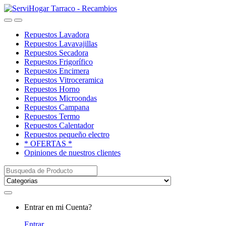
Saltar
saltar
a
al
Open
Close
navegación
contenido
Repuestos Lavadora
Repuestos Lavavajillas
Repuestos Secadora
Repuestos Frigorífico
Repuestos Encimera
Repuestos Vitroceramica
Repuestos Horno
Repuestos Microondas
Repuestos Campana
Repuestos Termo
Repuestos Calentador
Repuestos pequeño electro
* OFERTAS *
Opiniones de nuestros clientes
Buscar:
My
Entrar en mi Cuenta?
Account
Entrar