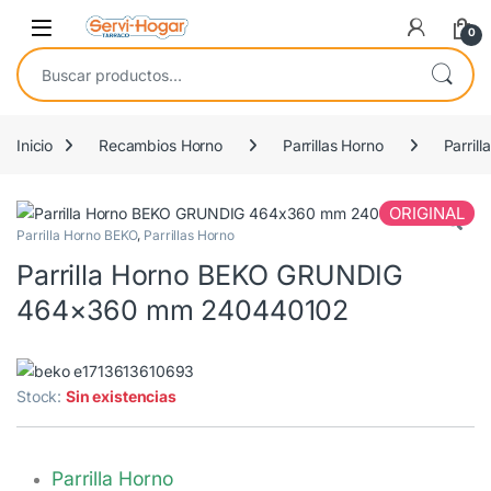
Saltar a navegación
saltar al contenido
Open
0
Buscar por:
Inicio
Recambios Horno
Parrillas Horno
Parril
ORIGINAL
Parrilla Horno BEKO
,
Parrillas Horno
Parrilla Horno BEKO GRUNDIG
464×360 mm 240440102
Stock:
Sin existencias
Parrilla Horno