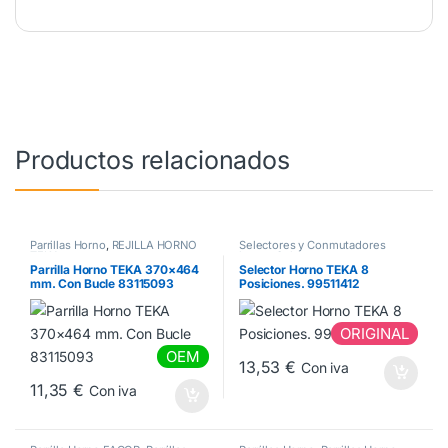
Productos relacionados
Parrillas Horno
,
REJILLA HORNO
Selectores y Conmutadores
TEKA
horno
,
Selectores y
Conmutadores TEKA
Parrilla Horno TEKA 370×464
Selector Horno TEKA 8
mm. Con Bucle 83115093
Posiciones. 99511412
ORIGINAL
OEM
13,53
€
Con iva
11,35
€
Con iva