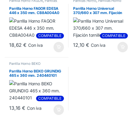
Parrilla Horno FAGOR
,
Parrillas
Parrillas Horno
,
Parrillas Horno
Horno
,
REJILLA HORNO ASPES
,
UNIVERSALES
REJILLA HORNO EDESA
Parrilla Horno FAGOR EDESA
Parrilla Horno Universal
446 x 350 mm. CB8A004A0
370/660 x 307 mm. Fijación
tornillos.
COMPATIBLE
COMPATIBLE
18,62
€
12,10
€
Con iva
Con iva
Parrilla Horno BEKO
Parrilla Horno BEKO GRUNDIG
465 x 360 mm. 240440101
COMPATIBLE
13,16
€
Con iva