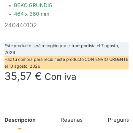
BEKO GRUNDIG
464 x 360 mm
240440102
Este producto será recogido por el transportista el
7 agosto,
2026
Haz tu compra
para recibir este producto CON ENVIO URGENTE
el
10 agosto, 2026
35,57
€
Con iva
Descripción
Reseñas
Preguntas