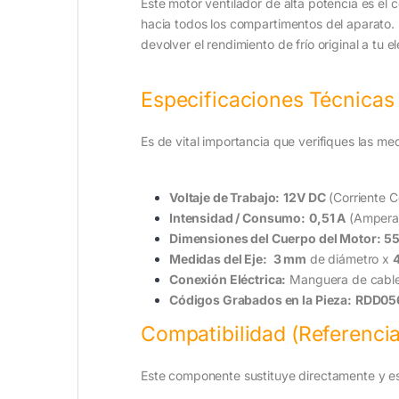
Este motor ventilador de alta potencia es el
hacia todos los compartimentos del aparato. 
devolver el rendimiento de frío original a tu 
Especificaciones Técnicas
Es de vital importancia que verifiques las med
Voltaje de Trabajo:
12V DC
(Corriente C
Intensidad / Consumo:
0,51 A
(Amperaje
Dimensiones del Cuerpo del Motor:
55
Medidas del Eje:
3 mm
de diámetro x
Conexión Eléctrica:
Manguera de cabl
Códigos Grabados en la Pieza:
RDD05
Compatibilidad (Referenci
Este componente sustituye directamente y es t