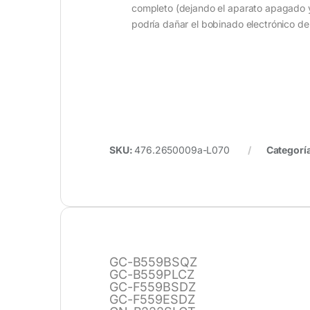
completo (dejando el aparato apagado y co
podría dañar el bobinado electrónico de
SKU:
476.2650009a-L070
Categorí
GC-B559BSQZ
GC-B559PLCZ
GC-F559BSDZ
GC-F559ESDZ