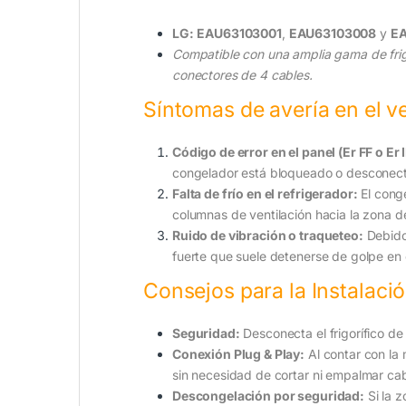
LG:
EAU63103001
,
EAU63103008
y
EA
Compatible con una amplia gama de frig
conectores de 4 cables.
Síntomas de avería en el ve
Código de error en el panel (Er FF o Er I
congelador está bloqueado o desconecta
Falta de frío en el refrigerador:
El conge
columnas de ventilación hacia la zona d
Ruido de vibración o traqueteo:
Debido 
fuerte que suele detenerse de golpe en 
Consejos para la Instalaci
Seguridad:
Desconecta el frigorífico de
Conexión Plug & Play:
Al contar con la 
sin necesidad de cortar ni empalmar cab
Descongelación por seguridad:
Si la 