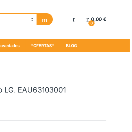
My Account
0,00
€
0
ovedades
*OFERTAS*
BLOG
1
íco LG. EAU63103001