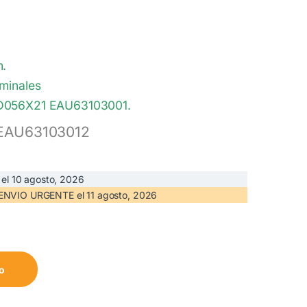
m.
rminales
DD056X21 EAU63103001.
 EAU63103012
 el
10 agosto, 2026
N ENVIO URGENTE el
11 agosto, 2026
 cantidad
to