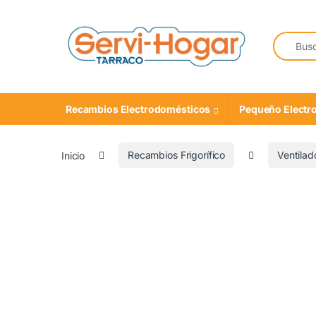
Saltar a navegación
saltar al contenido
Buscar:
Recambios Electrodomésticos
Pequeño Electr
Inicio
Recambios Frigorífico
Ventilado