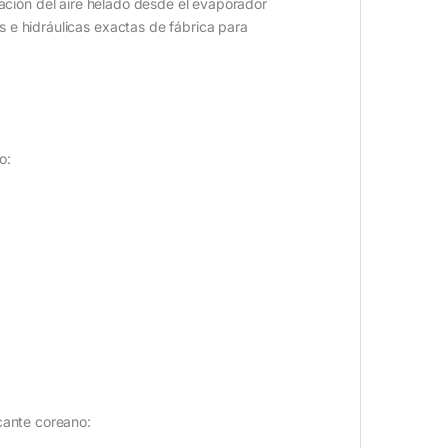
lación del aire helado desde el evaporador
s e hidráulicas exactas de fábrica para
o:
icante coreano: