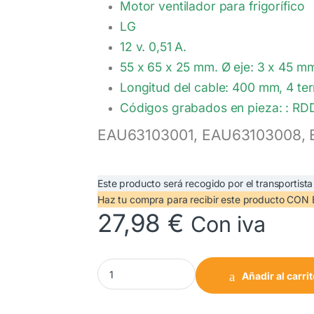
Motor ventilador para frigorífico
LG
12 v. 0,51 A.
55 x 65 x 25 mm. Ø eje: 3 x 45 m
Longitud del cable: 400 mm, 4 te
Códigos grabados en pieza: : R
EAU63103001, EAU63103008,
Este producto será recogido por el transportista
Haz tu compra
para recibir este producto CO
27,98
€
Con iva
Motor Ventilador Frigorifíco LG. EAU63103001
Añadir al carri