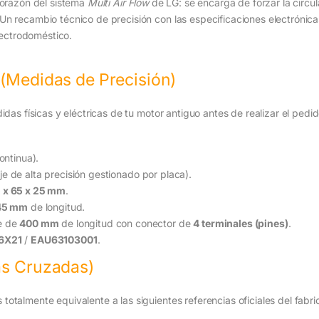
 corazón del sistema
Multi Air Flow
de LG: se encarga de forzar la circu
Un recambio técnico de precisión con las especificaciones electrónica
electrodoméstico.
 (Medidas de Precisión)
idas físicas y eléctricas de tu motor antiguo antes de realizar el pedid
ontinua).
 de alta precisión gestionado por placa).
 x 65 x 25 mm
.
45 mm
de longitud.
e de
400 mm
de longitud con conector de
4 terminales (pines)
.
6X21
/
EAU63103001
.
as Cruzadas)
otalmente equivalente a las siguientes referencias oficiales del fabr