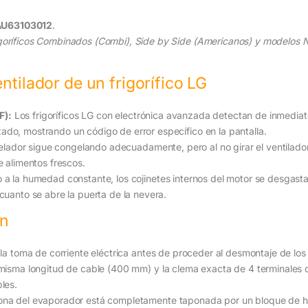
U63103012
.
oríficos Combinados (Combi), Side by Side (Americanos) y modelos No 
ntilador de un frigorífico LG
F):
Los frigoríficos LG con electrónica avanzada detectan de inmediato
do, mostrando un código de error específico en la pantalla.
lador sigue congelando adecuadamente, pero al no girar el ventilador, 
e alimentos frescos.
a la humedad constante, los cojinetes internos del motor se desgast
cuanto se abre la puerta de la nevera.
ón
 la toma de corriente eléctrica antes de proceder al desmontaje de los 
misma longitud de cable (400 mm) y la clema exacta de 4 terminales de 
les.
zona del evaporador está completamente taponada por un bloque de hi