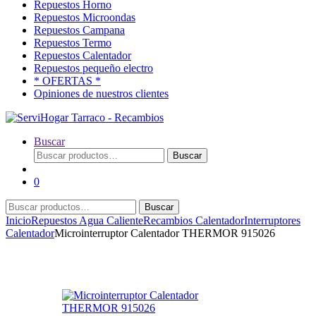
Repuestos Horno
Repuestos Microondas
Repuestos Campana
Repuestos Termo
Repuestos Calentador
Repuestos pequeño electro
* OFERTAS *
Opiniones de nuestros clientes
Buscar
Buscar
Buscar
por:
0
Buscar
Buscar
por:
Inicio
Repuestos Agua Caliente
Recambios Calentador
Interruptores
Calentador
Microinterruptor Calentador THERMOR 915026