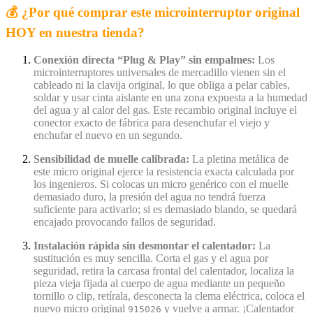
💰 ¿Por qué comprar este microinterruptor original
HOY en nuestra tienda?
Conexión directa “Plug & Play” sin empalmes:
Los
microinterruptores universales de mercadillo vienen sin el
cableado ni la clavija original, lo que obliga a pelar cables,
soldar y usar cinta aislante en una zona expuesta a la humedad
del agua y al calor del gas. Este recambio original incluye el
conector exacto de fábrica para desenchufar el viejo y
enchufar el nuevo en un segundo.
Sensibilidad de muelle calibrada:
La pletina metálica de
este micro original ejerce la resistencia exacta calculada por
los ingenieros. Si colocas un micro genérico con el muelle
demasiado duro, la presión del agua no tendrá fuerza
suficiente para activarlo; si es demasiado blando, se quedará
encajado provocando fallos de seguridad.
Instalación rápida sin desmontar el calentador:
La
sustitución es muy sencilla. Corta el gas y el agua por
seguridad, retira la carcasa frontal del calentador, localiza la
pieza vieja fijada al cuerpo de agua mediante un pequeño
tornillo o clip, retírala, desconecta la clema eléctrica, coloca el
nuevo micro original
y vuelve a armar. ¡Calentador
915026