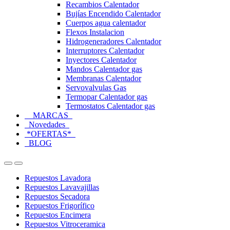
Recambios Calentador
Bujías Encendido Calentador
Cuerpos agua calentador
Flexos Instalacion
Hidrogeneradores Calentador
Interruptores Calentador
Inyectores Calentador
Mandos Calentador gas
Membranas Calentador
Servovalvulas Gas
Termopar Calentador gas
Termostatos Calentador gas
MARCAS
Novedades
*OFERTAS*
BLOG
Open
Close
Repuestos Lavadora
Repuestos Lavavajillas
Repuestos Secadora
Repuestos Frigorífico
Repuestos Encimera
Repuestos Vitroceramica