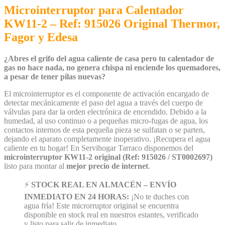
Microinterruptor para Calentador
KW11-2 – Ref: 915026 Original Thermor,
Fagor y Edesa
¿Abres el grifo del agua caliente de casa pero tu calentador de
gas no hace nada, no genera chispa ni enciende los quemadores,
a pesar de tener pilas nuevas?
El microinterruptor es el componente de activación encargado de
detectar mecánicamente el paso del agua a través del cuerpo de
válvulas para dar la orden electrónica de encendido. Debido a la
humedad, al uso continuo o a pequeñas micro-fugas de agua, los
contactos internos de esta pequeña pieza se sulfatan o se parten,
dejando el aparato completamente inoperativo. ¡Recupera el agua
caliente en tu hogar! En Servihogar Tarraco disponemos del
microinterruptor KW11-2 original (Ref: 915026 / ST0002697)
listo para montar al
mejor precio de internet
.
⚡
STOCK REAL EN ALMACÉN – ENVÍO
INMEDIATO EN 24 HORAS:
¡No te duches con
agua fría! Este microrruptor original se encuentra
disponible en stock real en nuestros estantes, verificado
y listo para salir de inmediato.