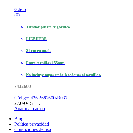
0
de 5
(0)
Tirador puerta frigorífico
LIEBHERR
21 cm en total .
Entre tornillos 155mm.
No incluye tapas embellecedoras ni tornillos.
7432600
Código: 426.2682600-B037
27,09
€
Con iva
Añadir al carrito
Blog
Política privacidad
Condiciones de uso