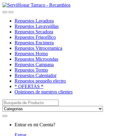
Saltar
saltar
a
al
Open
Close
navegación
contenido
Repuestos Lavadora
Repuestos Lavavajillas
Repuestos Secadora
Repuestos Frigorífico
Repuestos Encimera
Repuestos Vitroceramica
Repuestos Horno
Repuestos Microondas
Repuestos Campana
Repuestos Termo
Repuestos Calentador
Repuestos pequeño electro
* OFERTAS *
Opiniones de nuestros clientes
Buscar:
My
Entrar en mi Cuenta?
Account
Entrar