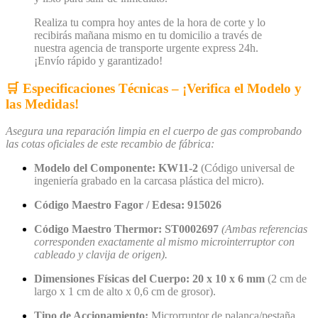
Realiza tu compra hoy antes de la hora de corte y lo
recibirás mañana mismo en tu domicilio a través de
nuestra agencia de transporte urgente express 24h.
¡Envío rápido y garantizado!
🛒 Especificaciones Técnicas – ¡Verifica el Modelo y
las Medidas!
Asegura una reparación limpia en el cuerpo de gas comprobando
las cotas oficiales de este recambio de fábrica:
Modelo del Componente:
KW11-2
(Código universal de
ingeniería grabado en la carcasa plástica del micro).
Código Maestro Fagor / Edesa:
915026
Código Maestro Thermor:
ST0002697
(Ambas referencias
corresponden exactamente al mismo microinterruptor con
cableado y clavija de origen).
Dimensiones Físicas del Cuerpo:
20 x 10 x 6 mm
(2 cm de
largo x 1 cm de alto x 0,6 cm de grosor).
Tipo de Accionamiento:
Microrruptor de palanca/pestaña