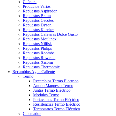
Cafetera
Productos Varios
Repuestos Aspirador
Repuestos Braun
Repuestos Cecotec
Repuestos Dyson
Repuestos Karcher
Repuestos Cafeteras Dolce Gusto
Repuestos Moulinex
Repuestos Nilfisk
Repuestos Philips
Repuestos Roomba
Repuestos Rowenta
Repuestos Xiaomi
Repuestos Thermomix
Recambios Agua Caliente
Termo
Recambios Termo Electrico
Anodo Magnesio Termo
Juntas Termo Eléctrico
Modulos Termo
Portavainas Termo Eléctrico
Resistencias Termo Eléctrico
Termostatos Termo Eléctrico
Calentador