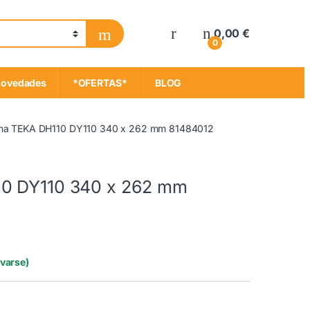
My Account
0,00
€
0
ovedades
*OFERTAS*
BLOG
ana TEKA DH110 DY110 340 x 262 mm 81484012
10 DY110 340 x 262 mm
rvarse)