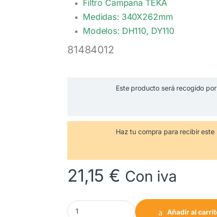
Filtro Campana
TEKA
Medidas: 340X262mm
Modelos: DH110, DY110
81484012
Este producto será recogido por 
Haz tu compra
para recibir es
21,15
€
Con iva
Filtro Campana TEKA DH110 DY110 340 x 262 
Añadir al carri