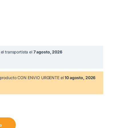
el transportista el
7 agosto, 2026
te producto CON ENVIO URGENTE el
10 agosto, 2026
mm 81484012 cantidad
to