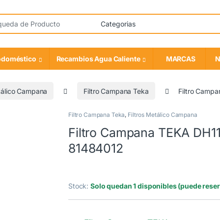
odoméstico
Recambios Agua Caliente
MARCAS
N
etálico Campana
Filtro Campana Teka
Filtro Camp
Filtro Campana Teka
,
Filtros Metálico Campana
Filtro Campana TEKA DH1
81484012
OEM
Stock:
Solo quedan 1 disponibles (puede rese