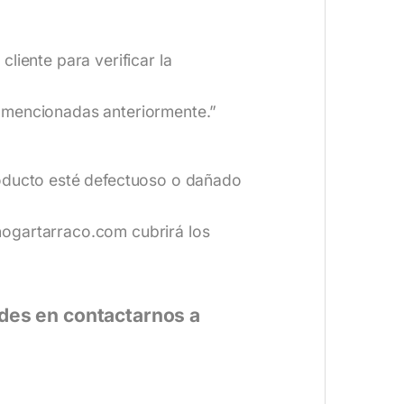
liente para verificar la
n mencionadas anteriormente.”
roducto esté defectuoso o dañado
hogartarraco.com
cubrirá los
udes en contactarnos a