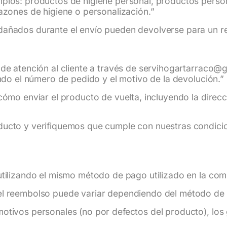
plos: productos de higiene personal, productos person
azones de higiene o personalización.”
dañados durante el envío pueden devolverse para un 
de atención al cliente a través de servihogartarraco@
ando el número de pedido y el motivo de la devolución.”
cómo enviar el producto de vuelta, incluyendo la direc
ducto y verifiquemos que cumple con nuestras condic
tilizando el mismo método de pago utilizado en la comp
el reembolso puede variar dependiendo del método de 
otivos personales (no por defectos del producto), los 