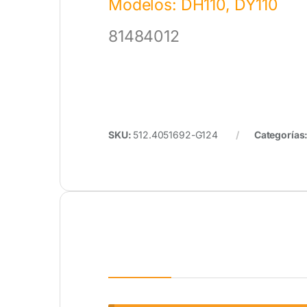
Modelos: DH110, DY110
81484012
SKU:
512.4051692-G124
Categorías