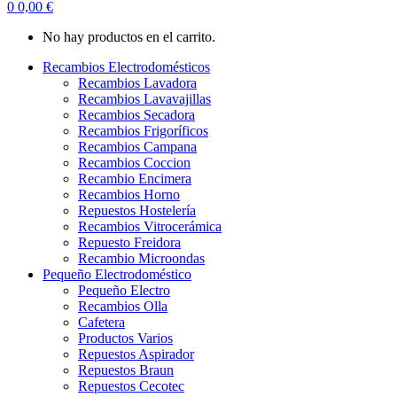
0
0,00
€
No hay productos en el carrito.
Recambios Electrodomésticos
Recambios Lavadora
Recambios Lavavajillas
Recambios Secadora
Recambios Frigoríficos
Recambios Campana
Recambios Coccion
Recambio Encimera
Recambios Horno
Repuestos Hostelería
Recambios Vitrocerámica
Repuesto Freidora
Recambio Microondas
Pequeño Electrodoméstico
Pequeño Electro
Recambios Olla
Cafetera
Productos Varios
Repuestos Aspirador
Repuestos Braun
Repuestos Cecotec