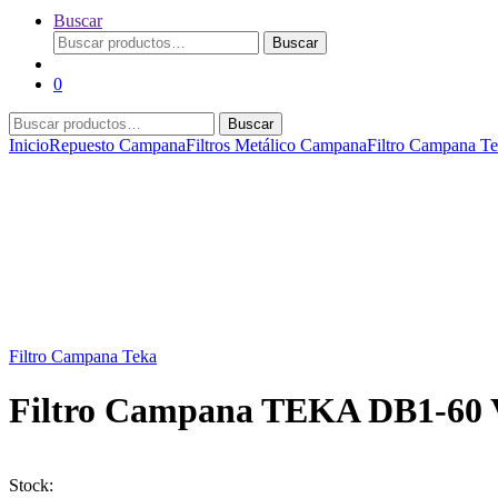
Buscar
Buscar
Buscar
por:
0
Buscar
Buscar
por:
Inicio
Repuesto Campana
Filtros Metálico Campana
Filtro Campana T
Filtro Campana Teka
Filtro Campana TEKA DB1-60 
Stock: