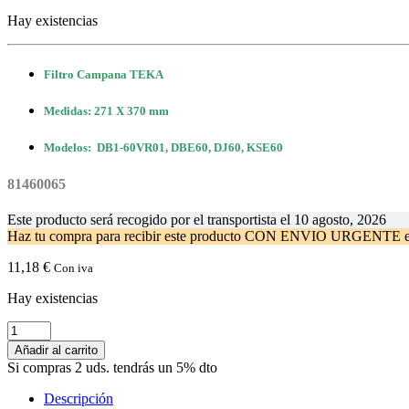
Hay existencias
Filtro Campana TEKA
Medidas: 271 X 370 mm
Modelos: DB1-60VR01, DBE60, DJ60, KSE60
81460065
Este producto será recogido por el transportista el
10 agosto, 2026
Haz tu compra
para recibir este producto CON ENVIO URGENTE 
11,18
€
Con iva
Hay existencias
Filtro
Campana
Añadir al carrito
TEKA
Si compras 2 uds. tendrás un 5% dto
DB1-
60
Descripción