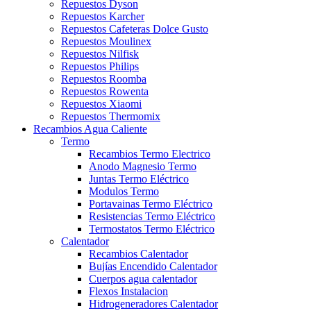
Repuestos Dyson
Repuestos Karcher
Repuestos Cafeteras Dolce Gusto
Repuestos Moulinex
Repuestos Nilfisk
Repuestos Philips
Repuestos Roomba
Repuestos Rowenta
Repuestos Xiaomi
Repuestos Thermomix
Recambios Agua Caliente
Termo
Recambios Termo Electrico
Anodo Magnesio Termo
Juntas Termo Eléctrico
Modulos Termo
Portavainas Termo Eléctrico
Resistencias Termo Eléctrico
Termostatos Termo Eléctrico
Calentador
Recambios Calentador
Bujías Encendido Calentador
Cuerpos agua calentador
Flexos Instalacion
Hidrogeneradores Calentador