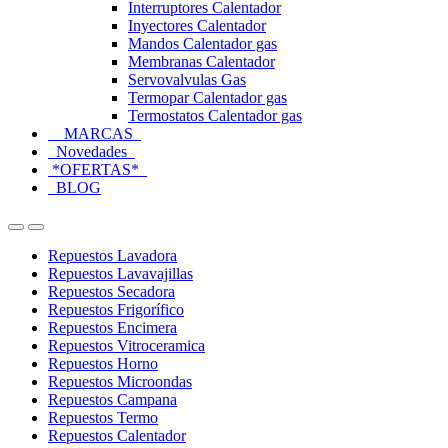
Interruptores Calentador
Inyectores Calentador
Mandos Calentador gas
Membranas Calentador
Servovalvulas Gas
Termopar Calentador gas
Termostatos Calentador gas
MARCAS
Novedades
*OFERTAS*
BLOG
Open
Close
Repuestos Lavadora
Repuestos Lavavajillas
Repuestos Secadora
Repuestos Frigorífico
Repuestos Encimera
Repuestos Vitroceramica
Repuestos Horno
Repuestos Microondas
Repuestos Campana
Repuestos Termo
Repuestos Calentador