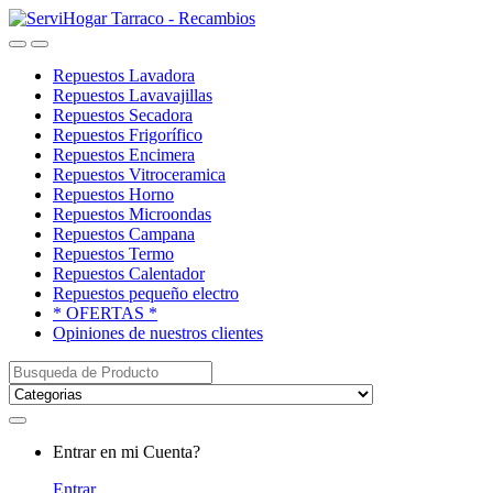
Saltar
saltar
a
al
Open
Close
navegación
contenido
Repuestos Lavadora
Repuestos Lavavajillas
Repuestos Secadora
Repuestos Frigorífico
Repuestos Encimera
Repuestos Vitroceramica
Repuestos Horno
Repuestos Microondas
Repuestos Campana
Repuestos Termo
Repuestos Calentador
Repuestos pequeño electro
* OFERTAS *
Opiniones de nuestros clientes
Buscar:
My
Entrar en mi Cuenta?
Account
Entrar