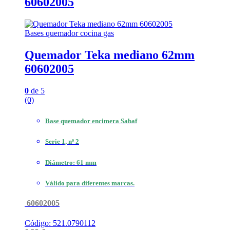
60602005
Bases quemador cocina gas
Quemador Teka mediano 62mm
60602005
0
de 5
(0)
Base quemador encimera Sabaf
Serie 1, nº 2
Diámetro: 61 mm
Válido para diferentes marcas.
60602005
Código: 521.0790112