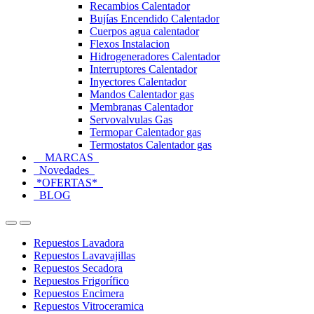
Recambios Calentador
Bujías Encendido Calentador
Cuerpos agua calentador
Flexos Instalacion
Hidrogeneradores Calentador
Interruptores Calentador
Inyectores Calentador
Mandos Calentador gas
Membranas Calentador
Servovalvulas Gas
Termopar Calentador gas
Termostatos Calentador gas
MARCAS
Novedades
*OFERTAS*
BLOG
Open
Close
Repuestos Lavadora
Repuestos Lavavajillas
Repuestos Secadora
Repuestos Frigorífico
Repuestos Encimera
Repuestos Vitroceramica