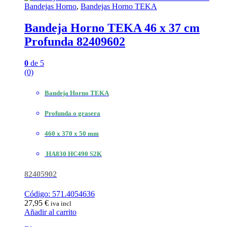
Bandejas Horno
,
Bandejas Horno TEKA
Bandeja Horno TEKA 46 x 37 cm
Profunda 82409602
0
de 5
(0)
Bandeja Horno TEKA
Profunda o grasera
460 x 370 x 50 mm
HA830 HC490 S2K
82405902
Código: 571.4054636
27,95
€
iva incl
Añadir al carrito