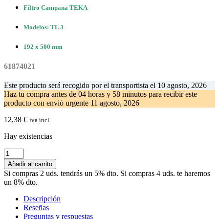
Filtro Campana TEKA
Modelos: TL.1
192 x 500 mm
61874021
Este producto será recogido por el transportista el
10 agosto, 2026
Haz tu compra antes de
04 horas y 58 minutos
para recibir este
producto con envió urgente
11 agosto, 2026
12,38
€
iva incl
Hay existencias
Filtro
Campana
Añadir al carrito
Extractora
Si compras 2 uds. tendrás un 5% dto. Si compras 4 uds. te haremos
TEKA
un 8% dto.
TL.1
192
Descripción
x
Reseñas
500
Preguntas y respuestas