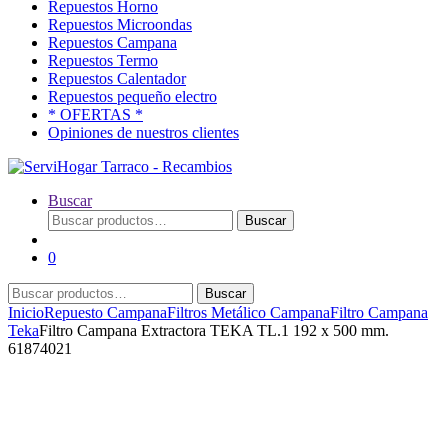
Repuestos Horno
Repuestos Microondas
Repuestos Campana
Repuestos Termo
Repuestos Calentador
Repuestos pequeño electro
* OFERTAS *
Opiniones de nuestros clientes
Buscar
Buscar
Buscar
por:
0
Buscar
Buscar
por:
Inicio
Repuesto Campana
Filtros Metálico Campana
Filtro Campana
Teka
Filtro Campana Extractora TEKA TL.1 192 x 500 mm.
61874021