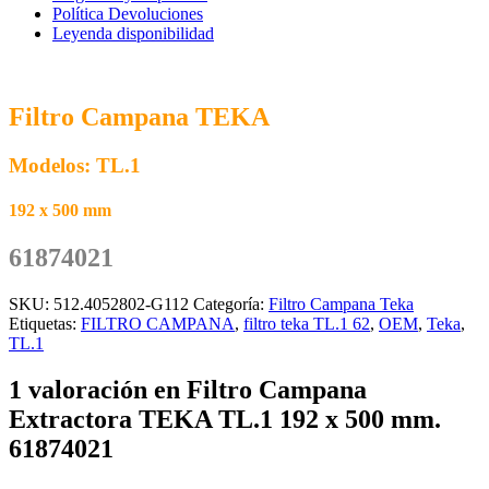
mm.
Política Devoluciones
61874021
Leyenda disponibilidad
cantidad
Filtro Campana TEKA
Modelos: TL.1
192 x 500 mm
61874021
SKU:
512.4052802-G112
Categoría:
Filtro Campana Teka
Etiquetas:
FILTRO CAMPANA
,
filtro teka TL.1 62
,
OEM
,
Teka
,
TL.1
1 valoración en
Filtro Campana
Extractora TEKA TL.1 192 x 500 mm.
61874021