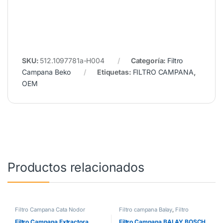
SKU:
512.1097781a-H004
Categoría:
Filtro
Campana Beko
Etiquetas:
FILTRO CAMPANA
,
OEM
Productos relacionados
Filtro Campana Cata Nodor
Filtro campana Balay
,
Filtro
campana Bosch
,
Filtro campana
Siemens
Filtro Campana Extractora
Filtro Campana BALAY BOSCH