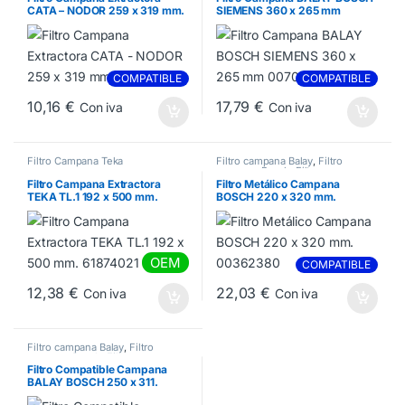
CATA – NODOR 259 x 319 mm.
SIEMENS 360 x 265 mm
02800905
00703451
COMPATIBLE
COMPATIBLE
10,16
€
17,79
€
Con iva
Con iva
Filtro Campana Teka
Filtro campana Balay
,
Filtro
campana Bosch
,
Filtro campana
Siemens
Filtro Campana Extractora
Filtro Metálico Campana
TEKA TL.1 192 x 500 mm.
BOSCH 220 x 320 mm.
61874021
00362380
OEM
COMPATIBLE
12,38
€
22,03
€
Con iva
Con iva
Filtro campana Balay
,
Filtro
campana Bosch
,
Filtro campana
Siemens
Filtro Compatible Campana
BALAY BOSCH 250 x 311.
00353110