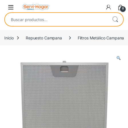
Saltar a navegación
saltar al contenido
Open
0
Buscar por:
Inicio
Repuesto Campana
Filtros Metálico Campana