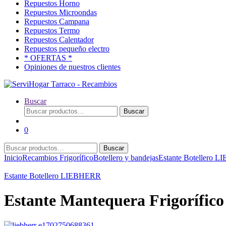
Repuestos Horno
Repuestos Microondas
Repuestos Campana
Repuestos Termo
Repuestos Calentador
Repuestos pequeño electro
* OFERTAS *
Opiniones de nuestros clientes
Buscar
Buscar
Buscar
por:
0
Buscar
Buscar
por:
Inicio
Recambios Frigorífico
Botellero y bandejas
Estante Botellero 
Estante Botellero LIEBHERR
Estante Mantequera Frigorífi