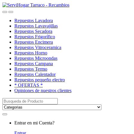
Saltar
saltar
a
al
Open
Close
navegación
contenido
Repuestos Lavadora
Repuestos Lavavajillas
Repuestos Secadora
Repuestos Frigorífico
Repuestos Encimera
Repuestos Vitroceramica
Repuestos Horno
Repuestos Microondas
Repuestos Campana
Repuestos Termo
Repuestos Calentador
Repuestos pequeño electro
* OFERTAS *
Opiniones de nuestros clientes
Buscar:
My
Entrar en mi Cuenta?
Account
Entrar