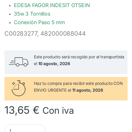
EDESA FAGOR INDESIT OTSEIN
35w 3 Tornillos
Conexión Paso 5 mm
C00283277, 482000088044
Este producto será recogido por el transportista
el
10 agosto, 2026
Haz tu compra
para recibir este producto CON
ENVIO URGENTE el
11 agosto, 2026
13,65
€
Con iva
Bomba Leili 35w 3 Tornillos Conexión Paso 5 mm C00283277 ca