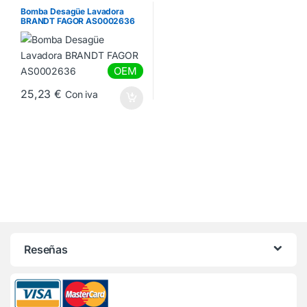
Lavadora BOSCH
,
Bombas
Lavadora EDESA
,
Bombas
Bomba Desagüe Lavadora
Lavadora FAGOR
BRANDT FAGOR AS0002636
OEM
25,23
€
Con iva
Reseñas