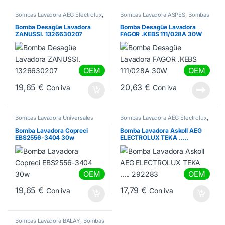
Bombas Lavadora AEG Electrolux
,
Bombas Lavadora ASPES
,
Bombas
Bombas Lavadora ZANUSSI
Lavadora EDESA
,
Bombas
Lavadora FAGOR
Bomba Desagüe Lavadora
Bomba Desagüe Lavadora
ZANUSSI. 1326630207
FAGOR .KEBS 111/028A 30W
OEM
OEM
19,65
€
20,63
€
Con iva
Con iva
Bombas Lavadora Universales
Bombas Lavadora AEG Electrolux
,
Bombas Lavadora Universales
,
Bombas Lavadora ZANUSSI
Bomba Lavadora Copreci
Bomba Lavadora Askoll AEG
EBS2556-3404 30w
ELECTROLUX TEKA …..
292283
OEM
OEM
19,65
€
17,79
€
Con iva
Con iva
Bombas Lavadora BALAY
,
Bombas