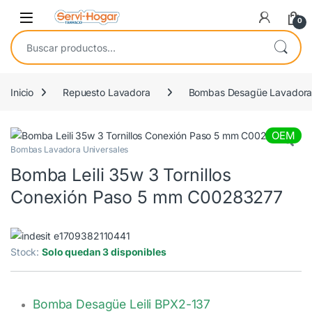
Saltar a navegación
saltar al contenido
Open
0
Buscar por:
Inicio
Repuesto Lavadora
Bombas Desagüe Lavador
OEM
Bombas Lavadora Universales
Bomba Leili 35w 3 Tornillos
Conexión Paso 5 mm C00283277
Stock:
Solo quedan 3 disponibles
Bomba Desagüe Leili BPX2-137