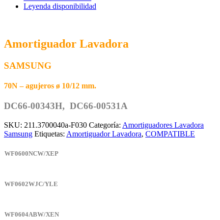
cantidad
Leyenda disponibilidad
Amortiguador Lavadora
SAMSUNG
70N – agujeros ø 10/12 mm.
DC66-00343H, DC66-00531A
SKU:
211.3700040a-F030
Categoría:
Amortiguadores Lavadora
Samsung
Etiquetas:
Amortiguador Lavadora
,
COMPATIBLE
WF0600NCW/XEP
WF0602WJC/YLE
WF0604ABW/XEN