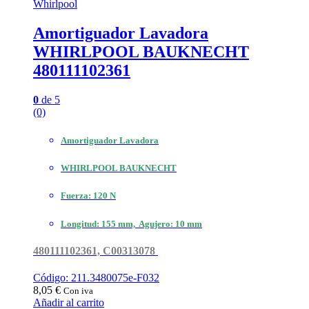
Whirlpool
Amortiguador Lavadora
WHIRLPOOL BAUKNECHT
480111102361
0
de 5
(0)
Amortiguador Lavadora
WHIRLPOOL BAUKNECHT
Fuerza: 120 N
Longitud: 155 mm, Agujero: 10 mm
480111102361, C00313078
Código: 211.3480075e-F032
8,05
€
Con iva
Añadir al carrito