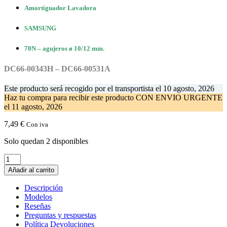
Amortiguador Lavadora
SAMSUNG
70N – agujeros ø 10/12 mm.
DC66-00343H – DC66-00531A
Este producto será recogido por el transportista el
10 agosto, 2026
Haz tu compra
para recibir este producto CON ENVIO URGENTE
el
11 agosto, 2026
7,49
€
Con iva
Solo quedan 2 disponibles
Amortiguador
Lavadora
Añadir al carrito
SAMSUNG
DC66-
Descripción
00343H
Modelos
-
Reseñas
DC66-
Preguntas y respuestas
00531A
Política Devoluciones