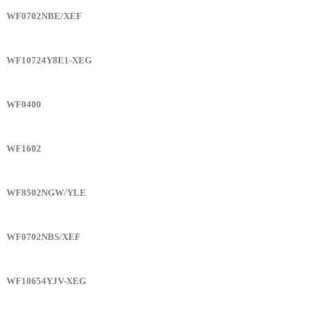
WF0702NBE/XEF
WF10724Y8E1-XEG
WF0400
WF1602
WF8502NGW/YLE
WF0702NBS/XEF
WF10654YJV-XEG