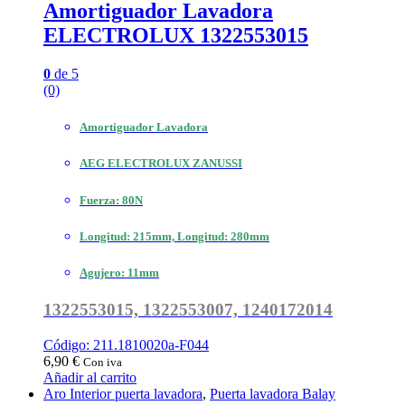
Amortiguador Lavadora
ELECTROLUX 1322553015
0
de 5
(0)
Amortiguador Lavadora
AEG ELECTROLUX ZANUSSI
Fuerza: 80N
Longitud: 215mm, Longitud: 280mm
Agujero: 11mm
1322553015, 1322553007, 1240172014
Código: 211.1810020a-F044
6,90
€
Con iva
Añadir al carrito
Aro Interior puerta lavadora
,
Puerta lavadora Balay