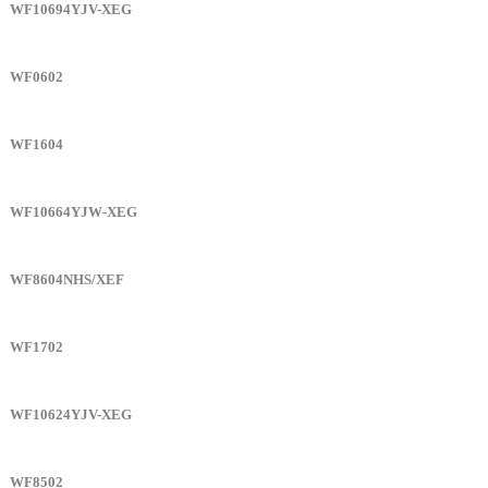
WF10694YJV-XEG
WF0602
WF1604
WF10664YJW-XEG
WF8604NHS/XEF
WF1702
WF10624YJV-XEG
WF8502