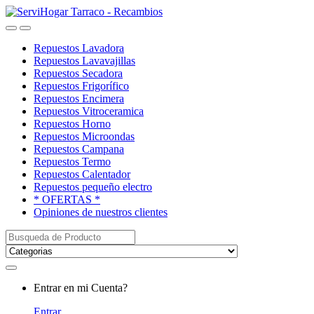
Saltar
saltar
a
al
Open
Close
navegación
contenido
Repuestos Lavadora
Repuestos Lavavajillas
Repuestos Secadora
Repuestos Frigorífico
Repuestos Encimera
Repuestos Vitroceramica
Repuestos Horno
Repuestos Microondas
Repuestos Campana
Repuestos Termo
Repuestos Calentador
Repuestos pequeño electro
* OFERTAS *
Opiniones de nuestros clientes
Buscar:
My
Entrar en mi Cuenta?
Account
Entrar