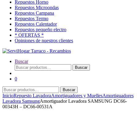
Repuestos Horno
Repuestos Microondas
Repuestos Campana
Repuestos Termo
Repuestos Calentador
Repuestos pequeño electro
* OFERTAS *
Opiniones de nuestros clientes
Buscar
Buscar
Buscar
por:
0
Buscar
Buscar
por:
Inicio
Repuesto Lavadora
Amortiguadores y Muelles
Amortiguadores
Lavadora Samsung
Amortiguador Lavadora SAMSUNG DC66-
00343H – DC66-00531A