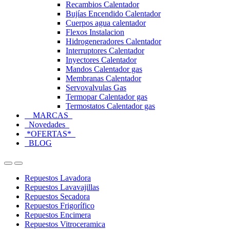
Recambios Calentador
Bujías Encendido Calentador
Cuerpos agua calentador
Flexos Instalacion
Hidrogeneradores Calentador
Interruptores Calentador
Inyectores Calentador
Mandos Calentador gas
Membranas Calentador
Servovalvulas Gas
Termopar Calentador gas
Termostatos Calentador gas
MARCAS
Novedades
*OFERTAS*
BLOG
Open
Close
Repuestos Lavadora
Repuestos Lavavajillas
Repuestos Secadora
Repuestos Frigorífico
Repuestos Encimera
Repuestos Vitroceramica