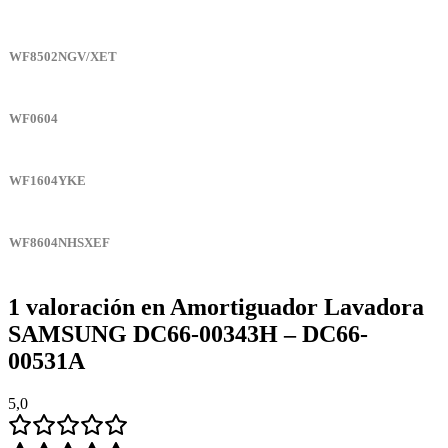
WF8502NGV/XET
WF0604
WF1604YKE
WF8604NHSXEF
1 valoración en
Amortiguador Lavadora
SAMSUNG DC66-00343H – DC66-
00531A
5,0