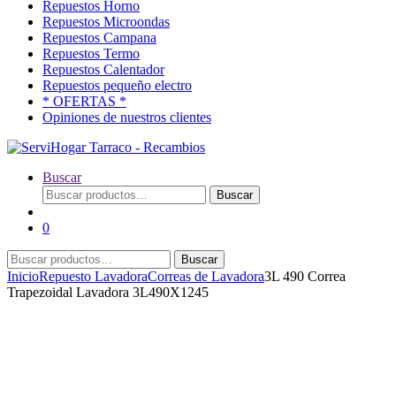
Repuestos Horno
Repuestos Microondas
Repuestos Campana
Repuestos Termo
Repuestos Calentador
Repuestos pequeño electro
* OFERTAS *
Opiniones de nuestros clientes
Buscar
Buscar
Buscar
por:
0
Buscar
Buscar
por:
Inicio
Repuesto Lavadora
Correas de Lavadora
3L 490 Correa
Trapezoidal Lavadora 3L490X1245