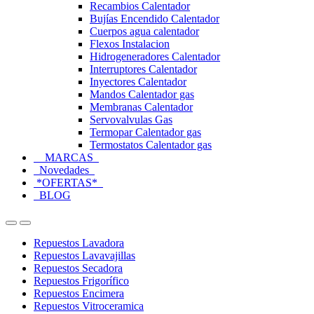
Recambios Calentador
Bujías Encendido Calentador
Cuerpos agua calentador
Flexos Instalacion
Hidrogeneradores Calentador
Interruptores Calentador
Inyectores Calentador
Mandos Calentador gas
Membranas Calentador
Servovalvulas Gas
Termopar Calentador gas
Termostatos Calentador gas
MARCAS
Novedades
*OFERTAS*
BLOG
Open
Close
Repuestos Lavadora
Repuestos Lavavajillas
Repuestos Secadora
Repuestos Frigorífico
Repuestos Encimera
Repuestos Vitroceramica