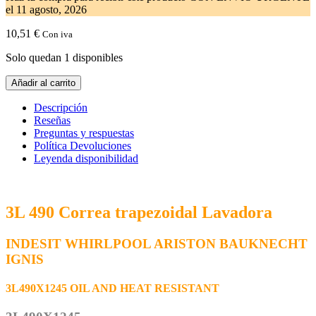
el
11 agosto, 2026
10,51
€
Con iva
Solo quedan 1 disponibles
3L
Añadir al carrito
490
Correa
Descripción
Trapezoidal
Reseñas
Lavadora
Preguntas y respuestas
3L490X1245
Política Devoluciones
cantidad
Leyenda disponibilidad
3L 490 Correa trapezoidal Lavadora
INDESIT WHIRLPOOL ARISTON BAUKNECHT
IGNIS
3L490X1245 OIL AND HEAT RESISTANT