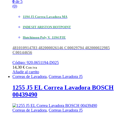
0
de 5
(0)
1194 J5 Correa Lavadora MA
INDESIT ARISTON HOTPOINT
Hutchinson Poly V. 1194 PJE
481010914783 482000026146 C00029794 482000022985
C00144656
Código: 920.0651194-D025
14,30
€
Con iva
Añadir al carrito
Correas de Lavadora
,
Correas Lavadora J5
1255 J5 EL Correa Lavadora BOSCH
00439490
Correas de Lavadora
,
Correas Lavadora J5