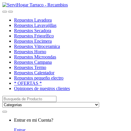
Saltar
saltar
a
al
Open
Close
navegación
contenido
Repuestos Lavadora
Repuestos Lavavajillas
Repuestos Secadora
Repuestos Frigorífico
Repuestos Encimera
Repuestos Vitroceramica
Repuestos Horno
Repuestos Microondas
Repuestos Campana
Repuestos Termo
Repuestos Calentador
Repuestos pequeño electro
* OFERTAS *
Opiniones de nuestros clientes
Buscar:
My
Entrar en mi Cuenta?
Account
Entrar