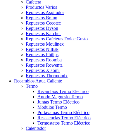
Cafetera
Productos Varios
Repuestos Aspirador
Repuestos Braun
Repuestos Cecotec
Repuestos Dyson
Repuestos Karcher
Repuestos Cafeteras Dolce Gusto
Repuestos Moulinex
Repuestos Nilfisk
Repuestos Philips
Repuestos Roomba
Repuestos Rowenta
Repuestos Xiaomi
Repuestos Thermomix
Recambios Agua Caliente
Termo
Recambios Termo Electrico
Anodo Magnesio Termo
Juntas Termo Eléctrico
Modulos Termo
Portavainas Termo Eléctrico
Resistencias Termo Eléctrico
Termostatos Termo Eléctrico
Calentador