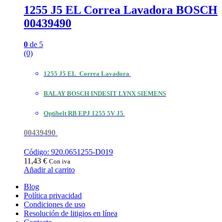
1255 J5 EL Correa Lavadora BOSCH
00439490
0
de 5
(0)
1255 J5 EL Correa Lavadora
BALAY BOSCH INDESIT LYNX SIEMENS
Optibelt RB EPJ 1255 5V J5
00439490
Código: 920.0651255-D019
11,43
€
Con iva
Añadir al carrito
Blog
Política privacidad
Condiciones de uso
Resolución de litigios en línea