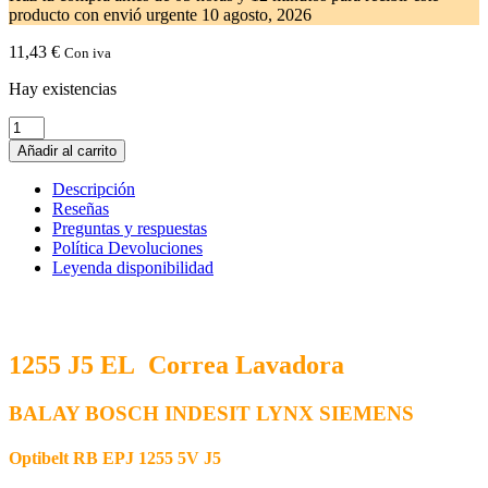
producto con envió urgente
10 agosto, 2026
11,43
€
Con iva
Hay existencias
1255
J5
Añadir al carrito
EL
Correa
Descripción
Lavadora
Reseñas
BOSCH
Preguntas y respuestas
00439490
Política Devoluciones
cantidad
Leyenda disponibilidad
1255 J5 EL
Correa Lavadora
BALAY BOSCH INDESIT LYNX SIEMENS
Optibelt RB EPJ 1255 5V J5