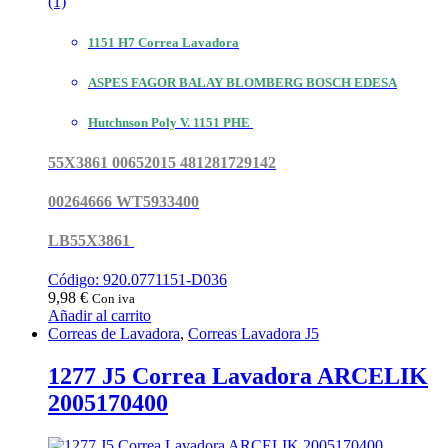
(1)
1151 H7 Correa Lavadora
ASPES FAGOR BALAY BLOMBERG BOSCH EDESA
Hutchnson Poly V. 1151 PHE
55X3861 00652015 481281729142
00264666 WT5933400
LB55X3861
Código: 920.0771151-D036
9,98
€
Con iva
Añadir al carrito
Correas de Lavadora
,
Correas Lavadora J5
1277 J5 Correa Lavadora ARCELIK
2005170400