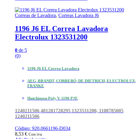
Correas de Lavadora
,
Correas Lavadora J6
1196 J6 EL Correa Lavadora
Electrolux 1323531200
0
de 5
(0)
1196 J6 EL Correa Lavadora
AEG, BRANDT, CORBERÓ, DE DIETRICH, ELECTROLUX,
FRANKE
Hutchinson Poly V. 1196 PJE
1240211506 481281728295 1323531200,
1108785005
1240211506
Código: 920.0661196-D034
8,53
€
Con iva