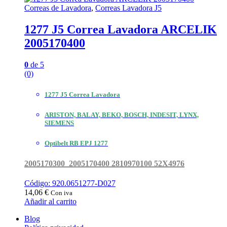
Correas de Lavadora
,
Correas Lavadora J5
1277 J5 Correa Lavadora ARCELIK
2005170400
0
de 5
(0)
1277 J5 Correa Lavadora
ARISTON, BALAY, BEKO, BOSCH, INDESIT, LYNX,
SIEMENS
Optibelt RB EPJ 1277
2005170300 2005170400 2810970100 52X4976
Código: 920.0651277-D027
14,06
€
Con iva
Añadir al carrito
Blog