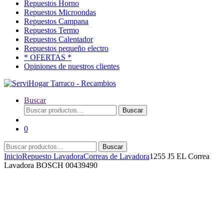
Repuestos Horno
Repuestos Microondas
Repuestos Campana
Repuestos Termo
Repuestos Calentador
Repuestos pequeño electro
* OFERTAS *
Opiniones de nuestros clientes
Buscar
Buscar
Buscar
por:
0
Buscar
Buscar
por:
Inicio
Repuesto Lavadora
Correas de Lavadora
1255 J5 EL Correa
Lavadora BOSCH 00439490