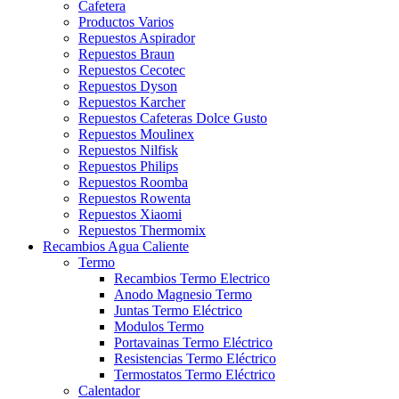
Cafetera
Productos Varios
Repuestos Aspirador
Repuestos Braun
Repuestos Cecotec
Repuestos Dyson
Repuestos Karcher
Repuestos Cafeteras Dolce Gusto
Repuestos Moulinex
Repuestos Nilfisk
Repuestos Philips
Repuestos Roomba
Repuestos Rowenta
Repuestos Xiaomi
Repuestos Thermomix
Recambios Agua Caliente
Termo
Recambios Termo Electrico
Anodo Magnesio Termo
Juntas Termo Eléctrico
Modulos Termo
Portavainas Termo Eléctrico
Resistencias Termo Eléctrico
Termostatos Termo Eléctrico
Calentador