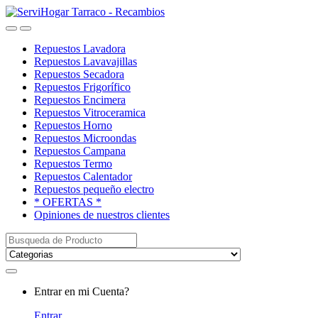
Saltar
saltar
a
al
Open
Close
navegación
contenido
Repuestos Lavadora
Repuestos Lavavajillas
Repuestos Secadora
Repuestos Frigorífico
Repuestos Encimera
Repuestos Vitroceramica
Repuestos Horno
Repuestos Microondas
Repuestos Campana
Repuestos Termo
Repuestos Calentador
Repuestos pequeño electro
* OFERTAS *
Opiniones de nuestros clientes
Buscar:
My
Entrar en mi Cuenta?
Account
Entrar