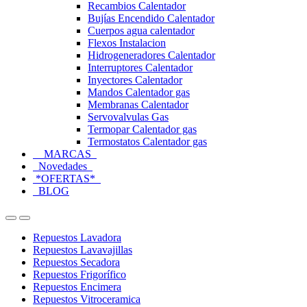
Recambios Calentador
Bujías Encendido Calentador
Cuerpos agua calentador
Flexos Instalacion
Hidrogeneradores Calentador
Interruptores Calentador
Inyectores Calentador
Mandos Calentador gas
Membranas Calentador
Servovalvulas Gas
Termopar Calentador gas
Termostatos Calentador gas
MARCAS
Novedades
*OFERTAS*
BLOG
Open
Close
Repuestos Lavadora
Repuestos Lavavajillas
Repuestos Secadora
Repuestos Frigorífico
Repuestos Encimera
Repuestos Vitroceramica