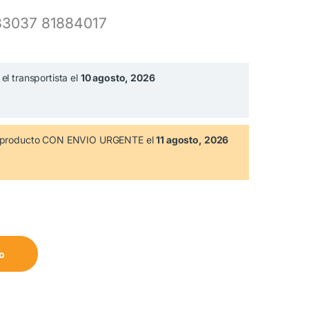
83037 81884017
el transportista el
10 agosto, 2026
te producto CON ENVIO URGENTE el
11 agosto, 2026
ntidad
to