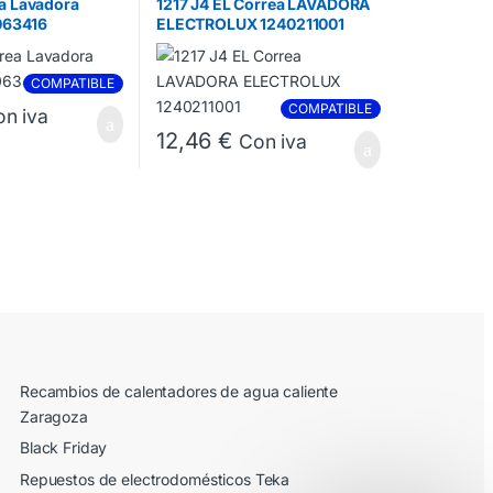
ea Lavadora
1217 J4 EL Correa LAVADORA
063416
ELECTROLUX 1240211001
COMPATIBLE
COMPATIBLE
n iva
12,46
€
Con iva
Recambios de calentadores de agua caliente
Zaragoza
Black Friday
Repuestos de electrodomésticos Teka