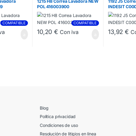
Lavadora
1215 H8 Correa Lavadora NEW
1192 J5 Corr
09
POL 416003900
INDESIT C00
COMPATIBLE
COMPATIBLE
10,20
€
13,92
€
va
Con iva
Co
Blog
Política privacidad
Condiciones de uso
Resolución de litigios en línea