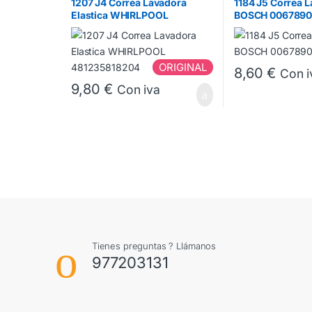
1207 J4 Correa Lavadora
1184 J5 Correa 
Elastica WHIRLPOOL
BOSCH 006789
481235818204
ORIGINAL
8,60
€
Con i
9,80
€
Con iva
Tienes preguntas ? Llámanos
977203131