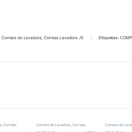
:
Correas de Lavadora
,
Correas Lavadora J5
Etiquetas:
COMP
a
,
Correas
Correas de Lavadora
,
Correas
Correas de Lav
Lavadora H8
Lavadora J5