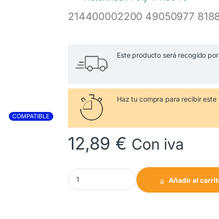
214400002200 49050977 818
Este producto será recogido por 
Haz tu compra
para recibir es
COMPATIBLE
12,89
€
Con iva
1190 J5 Correa Lavadora CANDY 49050977 ca
Añadir al carri