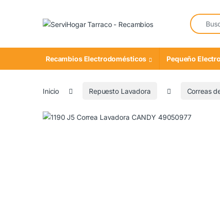
Saltar a navegación
saltar al contenido
Buscar:
Recambios Electrodomésticos
Pequeño Electr
Inicio
Repuesto Lavadora
Correas d