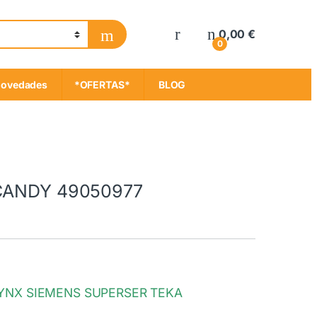
My Account
0,00
€
0
ovedades
*OFERTAS*
BLOG
a CANDY 49050977
YNX SIEMENS SUPERSER TEKA