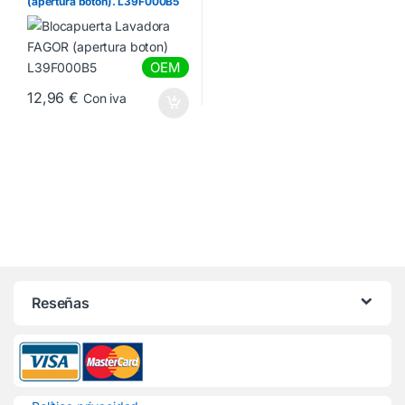
(apertura boton). L39F000B5
OEM
12,96
€
Con iva
Reseñas