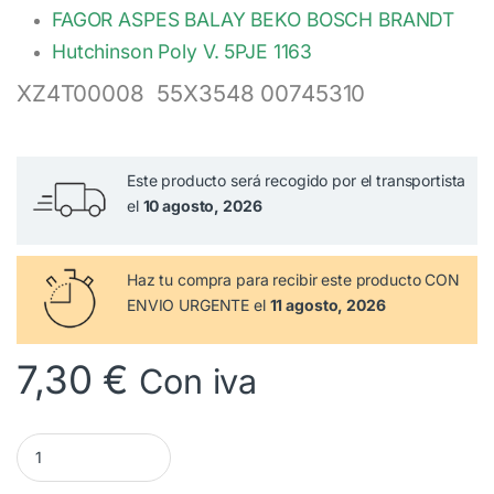
FAGOR ASPES BALAY BEKO BOSCH BRANDT
Hutchinson Poly V. 5PJE 1163
XZ4T00008
55X3548
00745310
Este producto será recogido por el transportista
el
10 agosto, 2026
Haz tu compra
para recibir este producto CON
ENVIO URGENTE el
11 agosto, 2026
7,30
€
Con iva
1163 J5 Correa Lavadora FAGOR XZ4T00008 cantidad