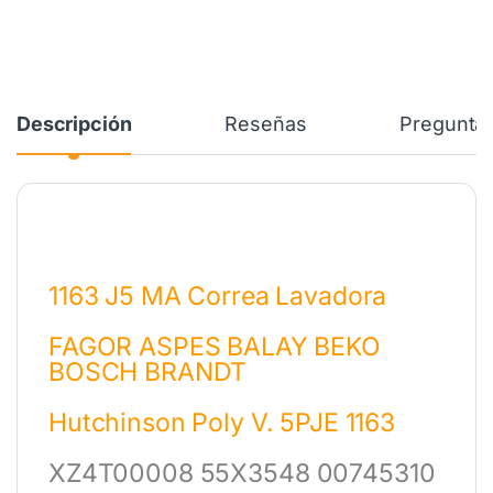
Descripción
Reseñas
Preguntas
1163 J5 MA Correa Lavadora
FAGOR ASPES BALAY BEKO
BOSCH BRANDT
Hutchinson Poly V. 5PJE 1163
XZ4
T00008
55X3548 00745310