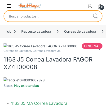
Saltar a navegación
saltar al contenido
Open
0
Buscar por:
Inicio
Repuesto Lavadora
Correas de Lavadora
ORIGINAL
Correas de Lavadora
,
Correas Lavadora J5
1163 J5 Correa Lavadora FAGOR
XZ4T00008
Stock:
Hay existencias
1163 J5 MA Correa Lavadora