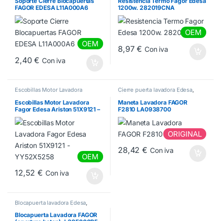
Soporte Cierre Blocapuertas
Resistencia Termo Fagor Edesa
FAGOR EDESA L11A000A6
1200w. 282019CNA
OEM
OEM
8,97
€
Con iva
2,40
€
Con iva
Escobillas Motor Lavadora
Cierre puerta lavadora Edesa
,
Cierre puerta lavadora Fagor
Escobillas Motor Lavadora
Maneta Lavadora FAGOR
Fagor Edesa Ariston 51X9121 –
F2810 LA0938700
YY52X5258
ORIGINAL
28,42
€
Con iva
OEM
12,52
€
Con iva
Blocapuerta lavadora Edesa
,
Blocapuerta lavadora Fagor
,
Blocapuertas lavadora Aspes
Blocapuerta Lavadora FAGOR