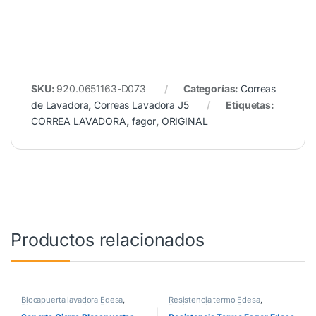
SKU:
920.0651163-D073
Categorías:
Correas
de Lavadora
,
Correas Lavadora J5
Etiquetas:
CORREA LAVADORA
,
fagor
,
ORIGINAL
Productos relacionados
Blocapuerta lavadora Edesa
,
Resistencia termo Edesa
,
Blocapuerta lavadora Fagor
,
Resistencia termo Fagor
,
Blocapuertas lavadora Aspes
Resistencias Termo Eléctrico