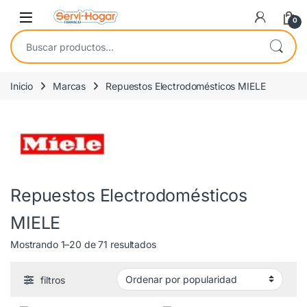
Saltar a navegación
saltar al contenido
Open
0
Buscar por:
Inicio
Marcas
Repuestos Electrodomésticos MIELE
Repuestos Electrodomésticos
MIELE
Ordenado por popularidad
Mostrando 1–20 de 71 resultados
filtros