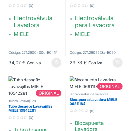
(0)
(0)
0
0
d
d
Electroválvula
Electroválvula
e
e
5
5
Lavadora
para Lavadora
MIELE
MIELE
2 Vías, Rosca 3/4
3 vías.
05467902,
6 Pines de
Código: 271.2900400e-E041P
Código: 271.2902223a-E050
5467902
conexión
34,07
€
29,73
€
Con iva
Con iva
04035200,
04035200
ORIGINAL
ORIGINAL
Blocapuertas de lavadora
Blocapuerta Lavadora MIELE
Tubos Lavavajillas
06811184
Tubo desagüe Lavavajillas
MIELE 10542281
(0)
0
(0)
d
Blocapuerta
0
e
d
5
Lavadora
Tubo desagüe
e