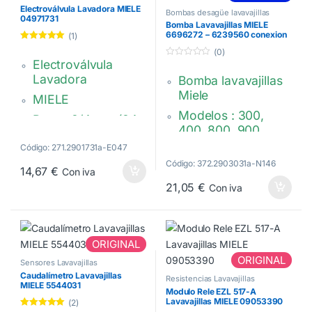
2102796-2102797-
Electroválvula Lavadora MIELE
Bombas desagüe lavavajillas
2150450-2150451-
04971731
Bomba Lavavajillas MIELE
2150452
6696272 – 6239560 conexion
(1)
P5
Valorado con
(0)
5.00
de 5
Electroválvula
0
d
Lavadora
Bomba lavavajillas
e
5
Miele
MIELE
Modelos : 300,
Rosca 3/4 gas (34
400, 800, 900,
mm)
G975SC,W3242XL
Código: 271.2901731a-E047
1 vía 180º
Bayoneta 4 puntos
Código: 372.2903031a-N146
14,67
€
Con iva
Ø vías (mm): 12 mm
conexion P5
21,05
€
Con iva
04971731 –
6696272-
04971732 –
3788832-
4971731 –
6239560-
4971732
ORIGINAL
6239562-
ORIGINAL
Sensores Lavavajillas
8760859
Caudalímetro Lavavajillas
Resistencias Lavavajillas
MIELE 5544031
Modulo Rele EZL 517-A
Lavavajillas MIELE 09053390
(2)