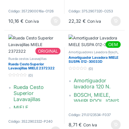
Ø junta: 38 / 31 mm.
Miele
Código: 357.2900016a-O126
Código: 375.2907320-O253
Altura junta: 4 mm
EPCOS 6133511
10,16
€
22,32
€
Con iva
Con iva
7017320,
5254442,
07017321
05254442
OEM
ORIGINAL
Amortiguadores Lavadora Bosch
,
Amortiguadores Lavadora Miele
Amortiguador Lavadora MIELE
Rueda cestos Lavavajillas
SUSPA 012-30033D
Rueda Cesto Superior
Lavavajillas MIELE 2372322
(0)
0
(0)
d
Amortiguador
0
e
d
5
lavadora 120 N.
Rueda Cesto
e
5
Superior
BOSCH, MIELE,
Lavavajillas
WHIRLPOOL, IGNIS,
SIEMENS
MIELE
SUSPA 012-
Código: 211.0123534-F037
2372322 –
30033D
Código: 352.2902322-P240
02372322
8,71
€
Con iva