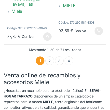
5
lavavajillas
MIELE
Miele
06811184 –
Largo total 1,8 m
6811184 –
Código: 273.2901184-E108
04842085 –
Diámetro interior:
Código: 323.2802281O-X040
4842085
2,1 cm, 2,2 cm
93,59
€
Con iva
77,75
€
Con iva
10542280,
10542281-
09535430
Ordenado por pop
Mostrando 1–20 de 71 resultados
1
2
3
4
Venta online de recambios y
accesorios Miele
¿Necesitas un recambio para tu electrodoméstico? En
SERVI-
HOGAR TARRACO
disponemos de un amplio catálogo de
repuestos para la marca
MIELE
, tanto originales del fabricante
como alternativos de alta calidad, garantizando que encuentres