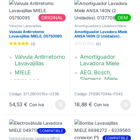
ORIGINAL
OEM
Válvulas Lavavajillas
Amortiguadores Lavadora Miele
Valvula Antirretorno
Amortiguador Lavadora Miele
Lavavajillas MIELE. 05750095
ANSA 140N (2 Unidades).
01377094
(3)
(0)
Valorado con
0
4.67
de 5
d
Válvula Antirretorno
Amortiguador
e
5
Lavavajillas
Lavadora Miele
MIELE
AEG, Bosch,
Siemens, Miele,
05750095,
Universel
5750095
175 / 247mm. ANSA
Código: 371.2900010o-O239
Código: 2112907094a-F045
140N (2 Unidades)
54,53
€
18,88
€
Con iva
Con iva
2102798-
1377092-
1377093-
COMPATIBLE
1377094-2150450
COMPATIBLE
Electroválvulas Lavadora MIELE