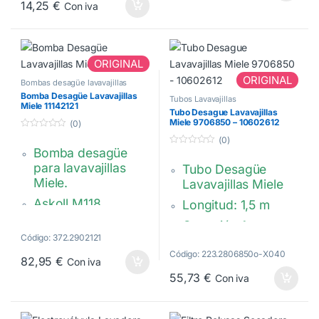
Fuerza: 120N,
14,25
€
Con iva
longitud 200mm,
Longitud max
280mm Agujero:
8mm
ORIGINAL
ORIGINAL
Miele : 4500826,
Bombas desagüe lavavajillas
Bomba Desagüe Lavavajillas
4500823,
Tubos Lavavajillas
Miele 11142121
Tubo Desague Lavavajillas
4500820, 4151285
Miele 9706850 – 10602612
(0)
0
BOSCH: 107654 ,
(0)
d
Bomba desagüe
0
e
104036
d
5
para lavavajillas
Tubo Desagüe
e
5
Miele.
Lavavajillas Miele
Askoll M118.
Longitud: 1,5 m
25W, 230V.
Conexión 1
Código: 372.2902121
diámetro exterior: 3
Conexión trasera.
cm
Código: 223.2806850o-X040
82,95
€
Con iva
11142121
Conexión 2
55,73
€
Con iva
diámetro exterior:
2,9 cm
En aras de la sostenibilidad
y la reducción de residuos,