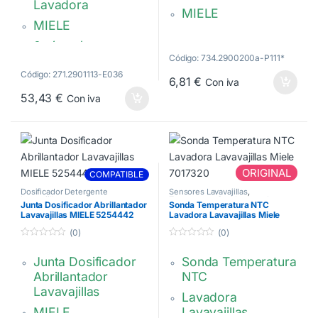
Lavadora
MIELE
MIELE
207 x 157 x 29 mm.
3 vías c/conector,
9164761,
Código: 734.2900200a-P111*
salida 90º Ø 12 mm
09164761
Código: 271.2901113-E036
Conector de 5
6,81
€
Con iva
contactos
53,43
€
Con iva
01678013,
1678013
ORIGINAL
COMPATIBLE
Dosificador Detergente
Sensores Lavavajillas
,
Lavavajillas
Termostatos Sondas Lavadora
Junta Dosificador Abrillantador
Sonda Temperatura NTC
Lavavajillas MIELE 5254442
Lavadora Lavavajillas Miele
7017320
(0)
(0)
0
0
d
d
Junta Dosificador
Sonda Temperatura
e
e
5
5
Abrillantador
NTC
Lavavajillas
Lavadora
MIELE
Lavavajillas