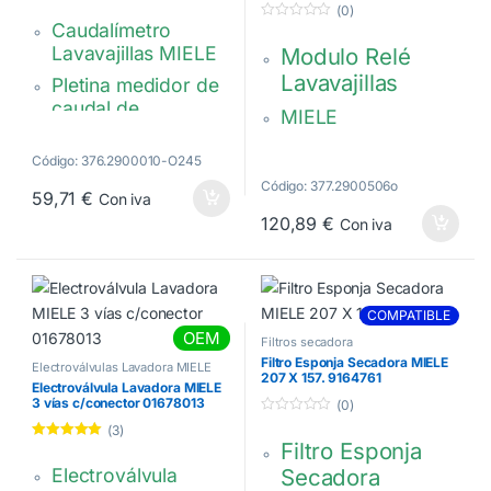
Valorado con
(0)
5.00
de 5
Caudalímetro
0
d
Lavavajillas MIELE
Modulo Relé
e
5
Lavavajillas
Pletina medidor de
caudal de
MIELE
lavavajillas
EZL 517-A
390 x 200 mm
Código: 376.2900010-O245
09053390-
Código: 377.2900506o
Original
59,71
€
Con iva
9053390
120,89
€
5544031 –
Con iva
———————————————
5544030
———————————
Este recambio Tiene que ser
COMPATIBLE
instalado por un técnico
OEM
Filtros secadora
calificado
Filtro Esponja Secadora MIELE
Electroválvulas Lavadora MIELE
207 X 157. 9164761
Electroválvula Lavadora MIELE
*No se Admiten devoluciones ni
3 vías c/conector 01678013
(0)
cambios en ningún caso*
0
(3)
d
Filtro Esponja
Valorado con
e
5.00
de 5
5
Electroválvula
Secadora