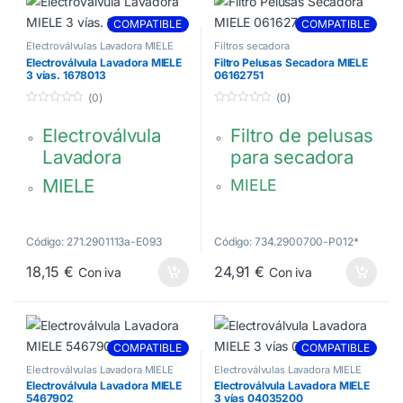
10602612,
Miele ha prescindido
COMPATIBLE
COMPATIBLE
parcialmente del embalaje
9706850
individual
Electroválvulas Lavadora MIELE
Filtros secadora
Electroválvula Lavadora MIELE
Filtro Pelusas Secadora MIELE
3 vías. 1678013
06162751
(0)
(0)
0
0
d
d
Electroválvula
Filtro de pelusas
e
e
5
5
Lavadora
para secadora
MIELE
MIELE
Válido para lado
3 vías. Sin
derecho e
Conector
Código: 271.2901113a-E093
Código: 734.2900700-P012*
izquierdo
1678013,
18,15
€
24,91
€
Con iva
Con iva
Grabado en pieza
01678013
5682871
1 Unidad
Código original:
COMPATIBLE
COMPATIBLE
06162751
Electroválvulas Lavadora MIELE
Electroválvulas Lavadora MIELE
Electroválvula Lavadora MIELE
Electroválvula Lavadora MIELE
5467902
3 vías 04035200