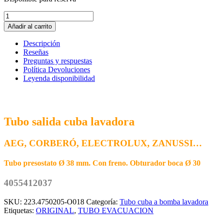
Tubo
Salida
Añadir al carrito
Cuba
Lavadora
Descripción
Electrolux
Reseñas
Zanussi
Preguntas y respuestas
4055412037
Política Devoluciones
cantidad
Leyenda disponibilidad
Tubo salida cuba lavadora
AEG, CORBERÓ, ELECTROLUX, ZANUSSI…
Tubo presostato Ø 38 mm. Con freno. Obturador boca Ø 30
4055412037
SKU:
223.4750205-O018
Categoría:
Tubo cuba a bomba lavadora
Etiquetas:
ORIGINAL
,
TUBO EVACUACION