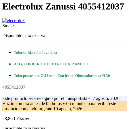
Electrolux Zanussi 4055412037
Stock:
Disponible para reserva
Tubo salida cuba lavadora
AEG, CORBERÓ, ELECTROLUX, ZANUSSI…
Tubo presostato Ø 38 mm. Con freno. Obturador boca Ø 30
4055412037
Este producto será recogido por el transportista el
7 agosto, 2026
Haz tu compra antes de
05 horas y 05 minutos
para recibir este
producto con envió urgente
10 agosto, 2026
28,86
€
Con iva
Disponible para reserva