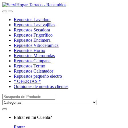
Saltar
saltar
a
al
Open
Close
navegación
contenido
Repuestos Lavadora
Repuestos Lavavajillas
Repuestos Secadora
Repuestos Frigorífico
Repuestos Encimera
Repuestos Vitroceramica
Repuestos Horno
Repuestos Microondas
Repuestos Campana
Repuestos Termo
Repuestos Calentador
Repuestos pequeño electro
* OFERTAS *
Opiniones de nuestros clientes
Buscar:
My
Entrar en mi Cuenta?
Account
Entrar