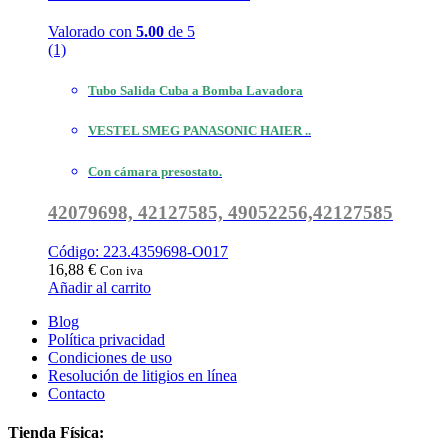
Valorado con
5.00
de 5
(1)
Tubo Salida Cuba a Bomba Lavadora
VESTEL SMEG PANASONIC HAIER ..
Con cámara presostato.
42079698, 42127585, 49052256,42127585
Código: 223.4359698-O017
16,88
€
Con iva
Añadir al carrito
Blog
Política privacidad
Condiciones de uso
Resolución de litigios en línea
Contacto
Tienda Física: