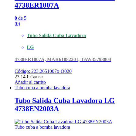
4738ER1007A
0
de 5
(0)
Tubo Salida Cuba Lavadora
LG
4738ER1007A, MAR61882201, TAW35798804
Código: 223.2651007o-O020
23,14
€
Con iva
Añadir al carrito
Tubo cuba a bomba lavadora
Tubo Salida Cuba Lavadora LG
4738EN2003A
Tubo cuba a bomba lavadora