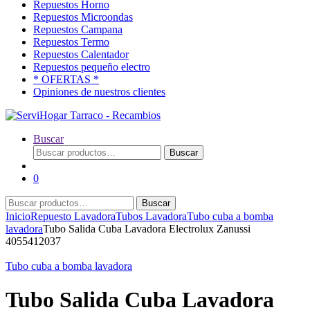
Repuestos Horno
Repuestos Microondas
Repuestos Campana
Repuestos Termo
Repuestos Calentador
Repuestos pequeño electro
* OFERTAS *
Opiniones de nuestros clientes
Buscar
Buscar
Buscar
por:
0
Buscar
Buscar
por:
Inicio
Repuesto Lavadora
Tubos Lavadora
Tubo cuba a bomba
lavadora
Tubo Salida Cuba Lavadora Electrolux Zanussi
4055412037
Tubo cuba a bomba lavadora
Tubo Salida Cuba Lavadora