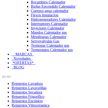
Recambios Calentador
Bujías Encendido Calentador
Cuerpos agua calentador
Flexos Instalacion
Hidrogeneradores Calentador
Interruptores Calentador
Inyectores Calentador
Mandos Calentador gas
Membranas Calentador
Servovalvulas Gas
Termopar Calentador gas
Termostatos Calentador gas
MARCAS
Novedades
*OFERTAS*
BLOG
Open
Close
Repuestos Lavadora
Repuestos Lavavajillas
Repuestos Secadora
Repuestos Frigorífico
Repuestos Encimera
Repuestos Vitroceramica