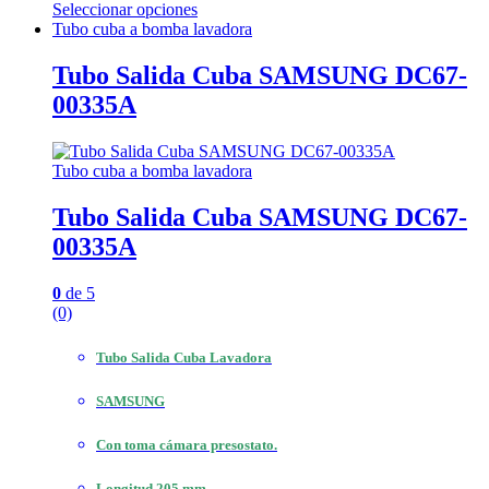
Seleccionar opciones
Este
Tubo cuba a bomba lavadora
producto
tiene
Tubo Salida Cuba SAMSUNG DC67-
múltiples
00335A
variantes.
Las
opciones
se
Tubo cuba a bomba lavadora
pueden
elegir
Tubo Salida Cuba SAMSUNG DC67-
en
00335A
la
página
de
0
de 5
producto
(0)
Tubo Salida Cuba Lavadora
SAMSUNG
Con toma cámara presostato.
Longitud 205 mm