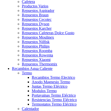
Cafetera
Productos Varios
Repuestos Aspirador
Repuestos Braun
Repuestos Cecotec
Repuestos Dyson
Repuestos Karcher
Repuestos Cafeteras Dolce Gusto
Repuestos Moulinex
Repuestos Nilfisk
Repuestos Philips
Repuestos Roomba
Repuestos Rowenta
Repuestos Xiaomi
Repuestos Thermomix
Recambios Agua Caliente
Termo
Recambios Termo Electrico
Anodo Magnesio Termo
Juntas Termo Eléctrico
Modulos Termo
Portavainas Termo Eléctrico
Resistencias Termo Eléctrico
Termostatos Termo Eléctrico
Calentador