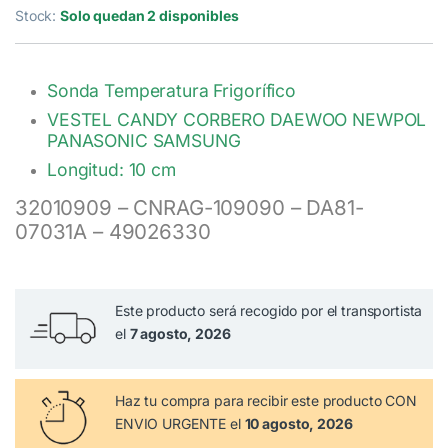
5.00
de 5 en
Stock:
Solo quedan 2 disponibles
base a
valoración de
un cliente
Sonda Temperatura Frigorífico
VESTEL CANDY CORBERO DAEWOO NEWPOL
PANASONIC SAMSUNG
Longitud: 10 cm
32010909 – CNRAG-109090 – DA81-
07031A – 49026330
Este producto será recogido por el transportista
el
7 agosto, 2026
Haz tu compra
para recibir este producto CON
ENVIO URGENTE el
10 agosto, 2026