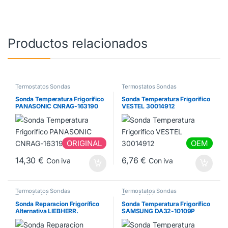
Productos relacionados
Termostatos Sondas
Termostatos Sondas
Termofusibles
Termofusibles
Sonda Temperatura Frigorifico
Sonda Temperatura Frigorifico
PANASONIC CNRAG-163190
VESTEL 30014912
ORIGINAL
OEM
14,30
€
6,76
€
Con iva
Con iva
Termostatos Sondas
Termostatos Sondas
Termofusibles
Termofusibles
Sonda Reparacion Frigorífico
Sonda Temperatura Frigorífico
Alternativa LIEBHERR.
SAMSUNG DA32-10109P
9590206