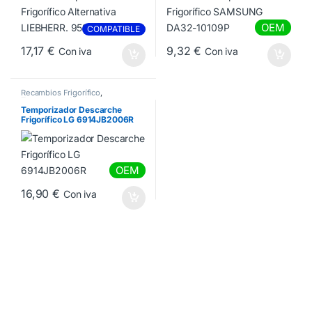
OEM
COMPATIBLE
17,17
€
9,32
€
Con iva
Con iva
Recambios Frigorífico
,
Termostatos Sondas
Termofusibles
Temporizador Descarche
Frigorífico LG 6914JB2006R
OEM
16,90
€
Con iva