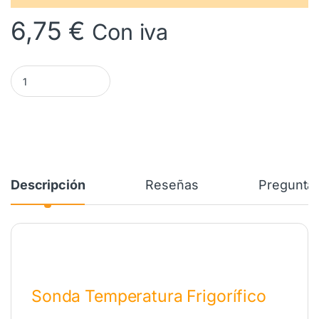
6,75
€
Con iva
Sonda Temperatura Frigorifico VESTEL 32010909 cantidad
Descripción
Reseñas
Preguntas
Sonda Temperatura Frigorífico