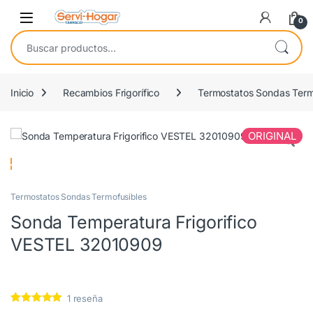
Saltar a navegación
saltar al contenido
Open
0
Buscar por:
Inicio
Recambios Frigorífico
Termostatos Sondas Term
ORIGINAL
Termostatos Sondas Termofusibles
Sonda Temperatura Frigorifico
VESTEL 32010909
1
reseña
Valorado con
1