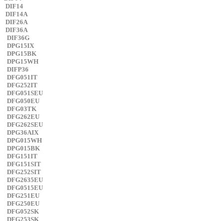
DIF14
DIF14A
DIF26A
DIF36A
DIF36G
DPG15IX
DPG15BK
DPG15WH
DIFP36
DFG051IT
DFG252IT
DFG051SEU
DFG050EU
DFG03TK
DFG262EU
DFG262SEU
DPG36AIX
DPG015WH
DPG015BK
DFG151IT
DFG151SIT
DFG252SIT
DFG2635EU
DFG0515EU
DFG251EU
DFG250EU
DFG052SK
DFG253SK