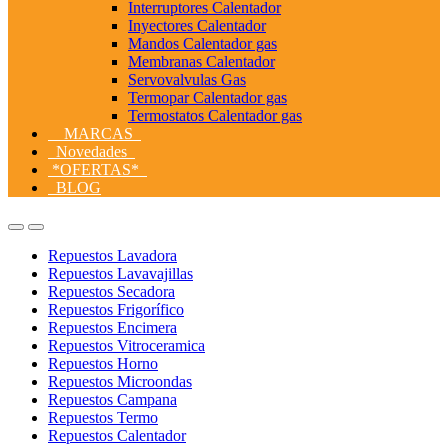
Interruptores Calentador
Inyectores Calentador
Mandos Calentador gas
Membranas Calentador
Servovalvulas Gas
Termopar Calentador gas
Termostatos Calentador gas
MARCAS
Novedades
*OFERTAS*
BLOG
Open
Close
Repuestos Lavadora
Repuestos Lavavajillas
Repuestos Secadora
Repuestos Frigorífico
Repuestos Encimera
Repuestos Vitroceramica
Repuestos Horno
Repuestos Microondas
Repuestos Campana
Repuestos Termo
Repuestos Calentador