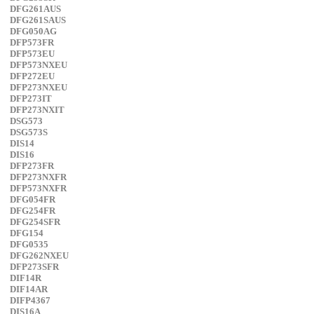
DFG261AUS
DFG261SAUS
DFG050AG
DFP573FR
DFP573EU
DFP573NXEU
DFP272EU
DFP273NXEU
DFP273IT
DFP273NXIT
DSG573
DSG573S
DIS14
DIS16
DFP273FR
DFP273NXFR
DFP573NXFR
DFG054FR
DFG254FR
DFG254SFR
DFG154
DFG0535
DFG262NXEU
DFP273SFR
DIF14R
DIF14AR
DIFP4367
DIS16A