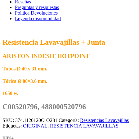
C00520796
Reseñas
cantidad
Preguntas y respuestas
Política Devoluciones
Leyenda disponibilidad
Resistencia Lavavajillas + Junta
ARISTON INDESIT HOTPOINT
Tubos Ø 40 y 31 mm.
Tórica Ø 80×3,6 mm.
1650 w.
C00520796, 488000520796
SKU:
374.1120120O-O281
Categoría:
Resistencias Lavavajillas
Etiquetas:
ORIGINAL
,
RESISTENCIA LAVAVAJILLAS
DIF04