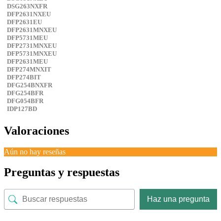
DSG263NXFR
DFP2631NXEU
DFP2631EU
DFP2631MNXEU
DFP5731MEU
DFP2731MNXEU
DFP5731MNXEU
DFP2631MEU
DFP274MNXIT
DFP274BIT
DFG254BNXFR
DFG254BFR
DFG054BFR
IDP127BD
Valoraciones
Aún no hay reseñas
Preguntas y respuestas
Haz una pregunta