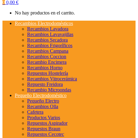
0
0,00
€
No hay productos en el carrito.
Recambios Electrodomésticos
Recambios Lavadora
Recambios Lavavajillas
Recambios Secadora
Recambios Frigoríficos
Recambios Campana
Recambios Coccion
Recambio Encimera
Recambios Horno
Repuestos Hostelería
Recambios Vitrocerámica
Repuesto Freidora
Recambio Microondas
Pequeño Electrodoméstico
Pequeño Electro
Recambios Olla
Cafetera
Productos Varios
Repuestos Aspirador
Repuestos Braun
Repuestos Cecotec