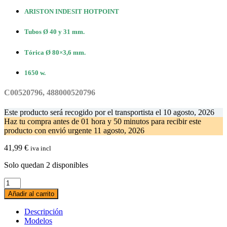
ARISTON INDESIT HOTPOINT
Tubos Ø 40 y 31 mm.
Tórica Ø 80×3,6 mm.
1650 w.
C00520796, 488000520796
Este producto será recogido por el transportista el
10 agosto, 2026
Haz tu compra antes de
01 hora y 50 minutos
para recibir este
producto con envió urgente
11 agosto, 2026
41,99
€
iva incl
Solo quedan 2 disponibles
Resistencia
Lavavajillas
Añadir al carrito
+
Junta
Descripción
INDESIT
Modelos