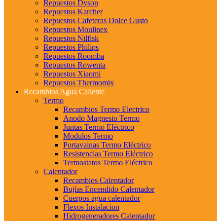
Repuestos Dyson
Repuestos Karcher
Repuestos Cafeteras Dolce Gusto
Repuestos Moulinex
Repuestos Nilfisk
Repuestos Philips
Repuestos Roomba
Repuestos Rowenta
Repuestos Xiaomi
Repuestos Thermomix
Recambios Agua Caliente
Termo
Recambios Termo Electrico
Anodo Magnesio Termo
Juntas Termo Eléctrico
Modulos Termo
Portavainas Termo Eléctrico
Resistencias Termo Eléctrico
Termostatos Termo Eléctrico
Calentador
Recambios Calentador
Bujías Encendido Calentador
Cuerpos agua calentador
Flexos Instalacion
Hidrogeneradores Calentador