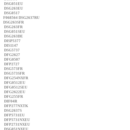
DSG051EU
DSG263EU
DSG0517
F068564 DSG2637RU
DSG263SFR
DSG263FR
DSG051SEU
DSG263DE
DISP5377
DIS1147
DSG5737
DFG2627
DFG0507
DFP2727
DSG573FR
DSG573SFR
DFG254NXFR
DFG0512EU
DFG0512SEU
DFG2622EU
DFG255FR
DIF04R
DFP277NXTK
DSG2637S
DFP5731EU
DFP5731NXEU
DFP2731NXEU
DSG051NXEU