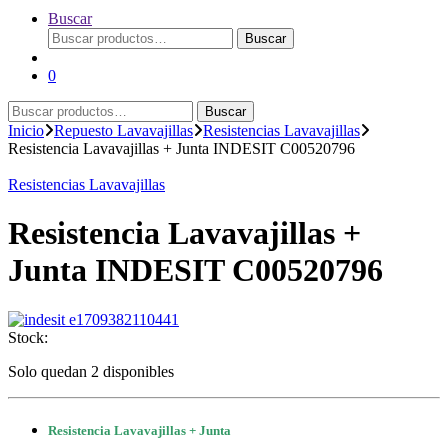
Buscar
Buscar
Buscar
por:
0
Buscar
Buscar
por:
Inicio
Repuesto Lavavajillas
Resistencias Lavavajillas
Resistencia Lavavajillas + Junta INDESIT C00520796
Resistencias Lavavajillas
Resistencia Lavavajillas +
Junta INDESIT C00520796
Stock:
Solo quedan 2 disponibles
Resistencia Lavavajillas + Junta