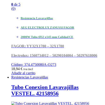
0
de 5
(0)
Resistencia Lavavajillas
AEG ELECTROLUX ZANUSSI FAGOR
2000W Tubo Ø32 x145 mm Calidad CE
FAGOR: YY32X1780 – 32X1780
Electrolux: 1560734012 – 50290104004 – 50297618006
Código: 374.4750080A-O273
18,94
€
iva incl
Añadir al carrito
Resistencias Lavavajillas
Tubo Conexion Lavavajillas
VESTEL. 42158956