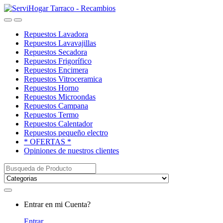
Saltar
saltar
a
al
Open
Close
navegación
contenido
Repuestos Lavadora
Repuestos Lavavajillas
Repuestos Secadora
Repuestos Frigorífico
Repuestos Encimera
Repuestos Vitroceramica
Repuestos Horno
Repuestos Microondas
Repuestos Campana
Repuestos Termo
Repuestos Calentador
Repuestos pequeño electro
* OFERTAS *
Opiniones de nuestros clientes
Buscar:
My
Entrar en mi Cuenta?
Account
Entrar