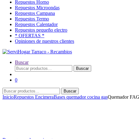
Repuestos Horno
Repuestos Microondas
Repuestos Campana
Repuestos Termo
Repuestos Calentador
Repuestos pequeño electro
* OFERTAS *
Opiniones de nuestros clientes
Buscar
Buscar
Buscar
por:
0
Buscar
Buscar
por:
Inicio
Repuestos Encimera
Bases quemador cocina gas
Quemador FA