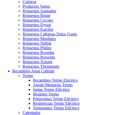
Cafetera
Productos Varios
Repuestos Aspirador
Repuestos Braun
Repuestos Cecotec
Repuestos Dyson
Repuestos Karcher
Repuestos Cafeteras Dolce Gusto
Repuestos Moulinex
Repuestos Nilfisk
Repuestos Philips
Repuestos Roomba
Repuestos Rowenta
Repuestos Xiaomi
Repuestos Thermomix
Recambios Agua Caliente
Termo
Recambios Termo Electrico
Anodo Magnesio Termo
Juntas Termo Eléctrico
Modulos Termo
Portavainas Termo Eléctrico
Resistencias Termo Eléctrico
Termostatos Termo Eléctrico
Calentador