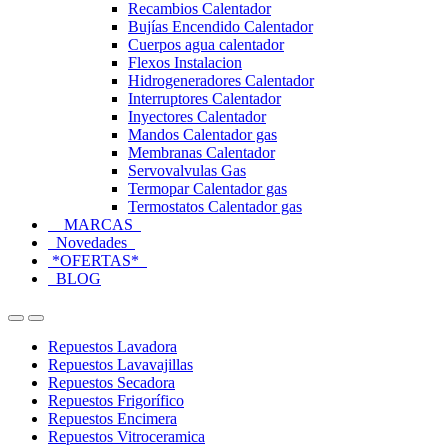
Recambios Calentador
Bujías Encendido Calentador
Cuerpos agua calentador
Flexos Instalacion
Hidrogeneradores Calentador
Interruptores Calentador
Inyectores Calentador
Mandos Calentador gas
Membranas Calentador
Servovalvulas Gas
Termopar Calentador gas
Termostatos Calentador gas
MARCAS
Novedades
*OFERTAS*
BLOG
Open
Close
Repuestos Lavadora
Repuestos Lavavajillas
Repuestos Secadora
Repuestos Frigorífico
Repuestos Encimera
Repuestos Vitroceramica