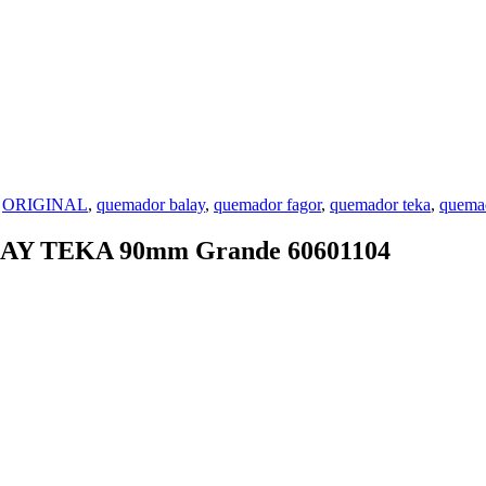
:
ORIGINAL
,
quemador balay
,
quemador fagor
,
quemador teka
,
quemad
Y TEKA 90mm Grande 60601104