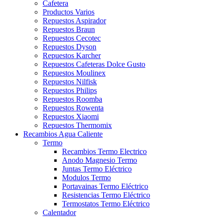
Cafetera
Productos Varios
Repuestos Aspirador
Repuestos Braun
Repuestos Cecotec
Repuestos Dyson
Repuestos Karcher
Repuestos Cafeteras Dolce Gusto
Repuestos Moulinex
Repuestos Nilfisk
Repuestos Philips
Repuestos Roomba
Repuestos Rowenta
Repuestos Xiaomi
Repuestos Thermomix
Recambios Agua Caliente
Termo
Recambios Termo Electrico
Anodo Magnesio Termo
Juntas Termo Eléctrico
Modulos Termo
Portavainas Termo Eléctrico
Resistencias Termo Eléctrico
Termostatos Termo Eléctrico
Calentador