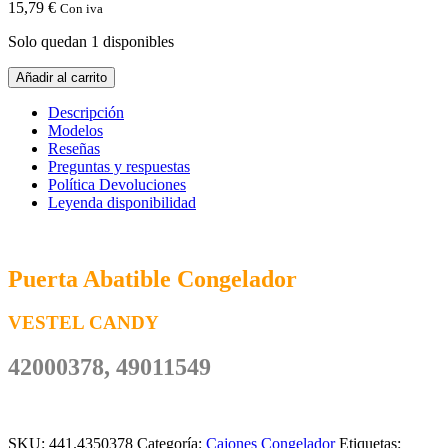
15,79
€
Con iva
Solo quedan 1 disponibles
Puerta
Añadir al carrito
Abatible
Congelador
Descripción
VESTEL
Modelos
42000378
Reseñas
cantidad
Preguntas y respuestas
Política Devoluciones
Leyenda disponibilidad
Puerta Abatible Congelador
VESTEL CANDY
42000378, 49011549
SKU:
441.4350378
Categoría:
Cajones Congelador
Etiquetas: