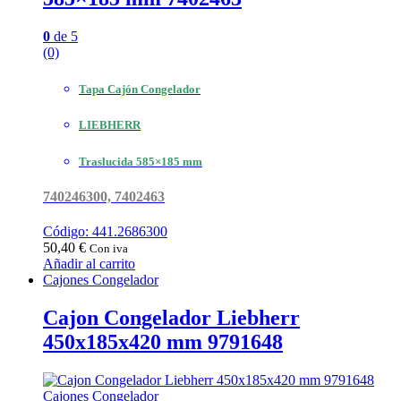
0
de 5
(0)
Tapa Cajón Congelador
LIEBHERR
Traslucida 585×185 mm
740246300, 7402463
Código: 441.2686300
50,40
€
Con iva
Añadir al carrito
Cajones Congelador
Cajon Congelador Liebherr
450x185x420 mm 9791648
Cajones Congelador