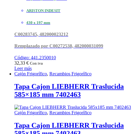
ARISTON INDESIT
430 x 197 mm
C00283745, 482000023212
Remplazado por C00272538, 482000031099
Código: 441.2350010
32,33
€
Con iva
Leer más
Cajón Frigorífico
,
Recambios Frigorífico
Tapa Cajon LIEBHERR Traslucida
585×185 mm 7402463
Cajón Frigorífico
,
Recambios Frigorífico
Tapa Cajon LIEBHERR Traslucida
585×185 mm 7402463