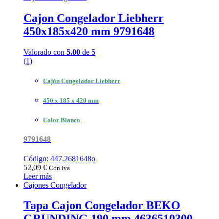
Cajon Congelador Liebherr
450x185x420 mm 9791648
Valorado con
5.00
de 5
(1)
Cajón Congelador Liebherr
450 x 185 x 420 mm
Color Blanco
9791648
Código: 447.2681648o
52,09
€
Con iva
Leer más
Cajones Congelador
Tapa Cajon Congelador BEKO
GRUNDING 190 mm 4636510300