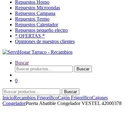
Repuestos Horno
Repuestos Microondas
Repuestos Campana
Repuestos Termo
Repuestos Calentador
Repuestos pequeño electro
* OFERTAS *
Opiniones de nuestros clientes
Buscar
Buscar
Buscar
por:
0
Buscar
Buscar
por:
Inicio
Recambios Frigorífico
Cajón Frigorífico
Cajones
Congelador
Puerta Abatible Congelador VESTEL 42000378