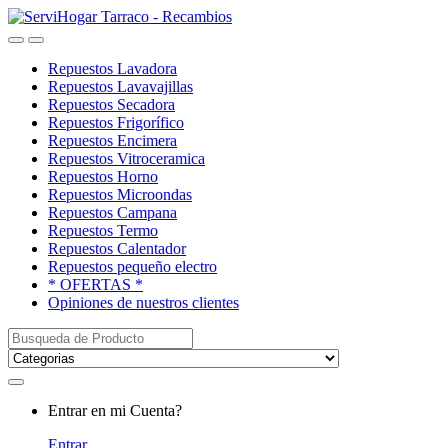
Saltar
saltar
a
al
Open
Close
navegación
contenido
Repuestos Lavadora
Repuestos Lavavajillas
Repuestos Secadora
Repuestos Frigorífico
Repuestos Encimera
Repuestos Vitroceramica
Repuestos Horno
Repuestos Microondas
Repuestos Campana
Repuestos Termo
Repuestos Calentador
Repuestos pequeño electro
* OFERTAS *
Opiniones de nuestros clientes
Buscar:
My
Entrar en mi Cuenta?
Account
Entrar