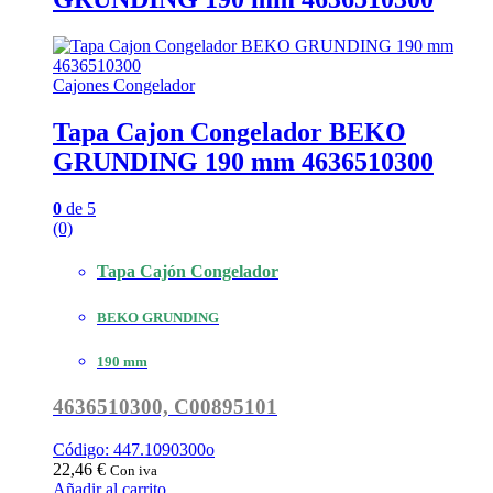
Cajones Congelador
Tapa Cajon Congelador BEKO
GRUNDING 190 mm 4636510300
0
de 5
(0)
Tapa Cajón Congelador
BEKO GRUNDING
190 mm
4636510300, C00895101
Código: 447.1090300o
22,46
€
Con iva
Añadir al carrito