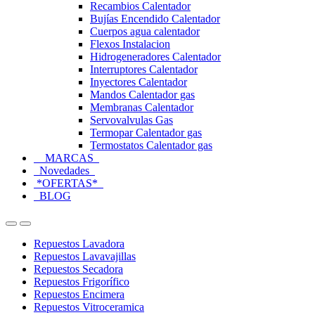
Recambios Calentador
Bujías Encendido Calentador
Cuerpos agua calentador
Flexos Instalacion
Hidrogeneradores Calentador
Interruptores Calentador
Inyectores Calentador
Mandos Calentador gas
Membranas Calentador
Servovalvulas Gas
Termopar Calentador gas
Termostatos Calentador gas
MARCAS
Novedades
*OFERTAS*
BLOG
Open
Close
Repuestos Lavadora
Repuestos Lavavajillas
Repuestos Secadora
Repuestos Frigorífico
Repuestos Encimera
Repuestos Vitroceramica