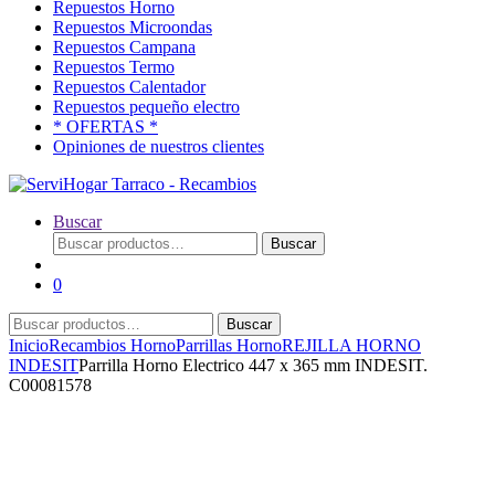
Repuestos Horno
Repuestos Microondas
Repuestos Campana
Repuestos Termo
Repuestos Calentador
Repuestos pequeño electro
* OFERTAS *
Opiniones de nuestros clientes
Buscar
Buscar
Buscar
por:
0
Buscar
Buscar
por:
Inicio
Recambios Horno
Parrillas Horno
REJILLA HORNO
INDESIT
Parrilla Horno Electrico 447 x 365 mm INDESIT.
C00081578