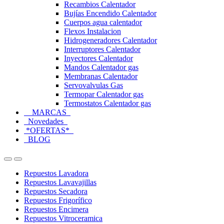
Recambios Calentador
Bujías Encendido Calentador
Cuerpos agua calentador
Flexos Instalacion
Hidrogeneradores Calentador
Interruptores Calentador
Inyectores Calentador
Mandos Calentador gas
Membranas Calentador
Servovalvulas Gas
Termopar Calentador gas
Termostatos Calentador gas
MARCAS
Novedades
*OFERTAS*
BLOG
Open
Close
Repuestos Lavadora
Repuestos Lavavajillas
Repuestos Secadora
Repuestos Frigorífico
Repuestos Encimera
Repuestos Vitroceramica