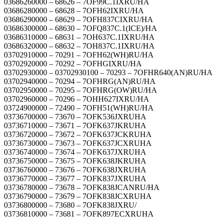
03686260000 – 68626 – 7OF99C.1IXRU/HA
03686280000 – 68628 – 7OFH62IXRU/HA
03686290000 – 68629 – 7OFH837CIXRU/HA
03686300000 – 68630 – 7OFQ837C.1(ICE)/HA
03686310000 – 68631 – 7OH637C.1IXRU/HA
03686320000 – 68632 – 7OH837C.1IXRU/HA
03702910000 – 70291 – 7OFH62(WH)RU/HA
03702920000 – 70292 – 7OFHGIXRU/HA
03702930000 – 03702930100 – 70293 – 7OFHR640(AN)RU/HA
03702940000 – 70294 – 7OFHRG(AN)RU/HA
03702950000 – 70295 – 7OFHRG(OW)RU/HA
03702960000 – 70296 – 7OHH627IXRU/HA
03724900000 – 72490 – 7OFH51(WH)RU/HA
03736700000 – 73670 – 7OFK536JXRUHA
03736710000 – 73671 – 7OFK637JKRUHA
03736720000 – 73672 – 7OFK637JCKRUHA
03736730000 – 73673 – 7OFK637JCXRUHA
03736740000 – 73674 – 7OFK637JXRUHA
03736750000 – 73675 – 7OFK638JKRUHA
03736760000 – 73676 – 7OFK638JXRUHA
03736770000 – 73677 – 7OFK837JXRUHA
03736780000 – 73678 – 7OFK838JCANRU/HA
03736790000 – 73679 – 7OFK838JCXRUHA
03736800000 – 73680 – 7OFK838JXRU/
03736810000 – 73681 – 7OFK897ECXRUHA