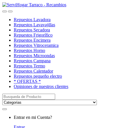
Saltar
saltar
a
al
Open
Close
navegación
contenido
Repuestos Lavadora
Repuestos Lavavajillas
Repuestos Secadora
Repuestos Frigorífico
Repuestos Encimera
Repuestos Vitroceramica
Repuestos Horno
Repuestos Microondas
Repuestos Campana
Repuestos Termo
Repuestos Calentador
Repuestos pequeño electro
* OFERTAS *
Opiniones de nuestros clientes
Buscar:
My
Entrar en mi Cuenta?
Account
Entrar