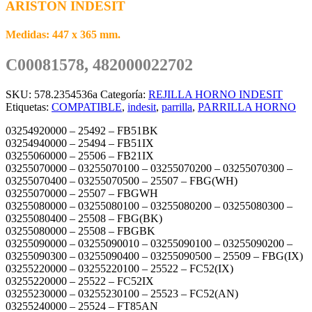
ARISTON INDESIT
Medidas: 447 x 365 mm.
C00081578, 482000022702
SKU:
578.2354536a
Categoría:
REJILLA HORNO INDESIT
Etiquetas:
COMPATIBLE
,
indesit
,
parrilla
,
PARRILLA HORNO
03254920000 – 25492 – FB51BK
03254940000 – 25494 – FB51IX
03255060000 – 25506 – FB21IX
03255070000 – 03255070100 – 03255070200 – 03255070300 –
03255070400 – 03255070500 – 25507 – FBG(WH)
03255070000 – 25507 – FBGWH
03255080000 – 03255080100 – 03255080200 – 03255080300 –
03255080400 – 25508 – FBG(BK)
03255080000 – 25508 – FBGBK
03255090000 – 03255090010 – 03255090100 – 03255090200 –
03255090300 – 03255090400 – 03255090500 – 25509 – FBG(IX)
03255220000 – 03255220100 – 25522 – FC52(IX)
03255220000 – 25522 – FC52IX
03255230000 – 03255230100 – 25523 – FC52(AN)
03255240000 – 25524 – FT85AN