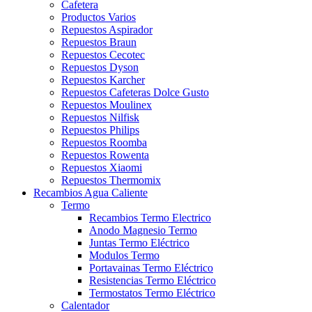
Cafetera
Productos Varios
Repuestos Aspirador
Repuestos Braun
Repuestos Cecotec
Repuestos Dyson
Repuestos Karcher
Repuestos Cafeteras Dolce Gusto
Repuestos Moulinex
Repuestos Nilfisk
Repuestos Philips
Repuestos Roomba
Repuestos Rowenta
Repuestos Xiaomi
Repuestos Thermomix
Recambios Agua Caliente
Termo
Recambios Termo Electrico
Anodo Magnesio Termo
Juntas Termo Eléctrico
Modulos Termo
Portavainas Termo Eléctrico
Resistencias Termo Eléctrico
Termostatos Termo Eléctrico
Calentador