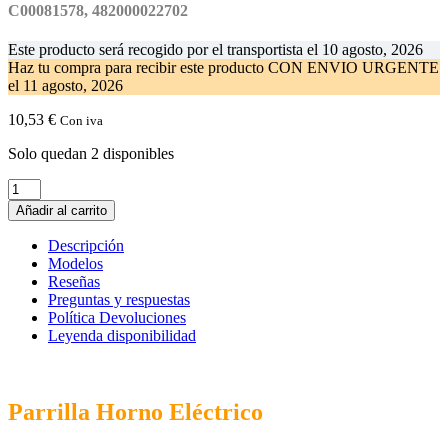
C00081578, 482000022702
Este producto será recogido por el transportista el
10 agosto, 2026
Haz tu compra
para recibir este producto CON ENVIO URGENTE
el
11 agosto, 2026
10,53
€
Con iva
Solo quedan 2 disponibles
Parrilla
Horno
Añadir al carrito
Electrico
447
Descripción
x
Modelos
365
Reseñas
mm
Preguntas y respuestas
INDESIT.
Política Devoluciones
C00081578
Leyenda disponibilidad
cantidad
Parrilla Horno Eléctrico