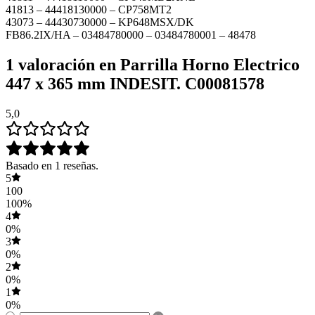
41813 – 44418130000 – CP758MT2
43073 – 44430730000 – KP648MSX/DK
FB86.2IX/HA – 03484780000 – 03484780001 – 48478
1 valoración en
Parrilla Horno Electrico
447 x 365 mm INDESIT. C00081578
5,0
Basado en 1 reseñas.
5
100
100%
4
0%
3
0%
2
0%
1
0%