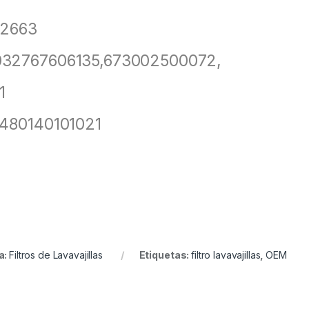
22663
032767606135,673002500072,
1
 480140101021
a:
Filtros de Lavavajillas
Etiquetas:
filtro lavavajillas
,
OEM