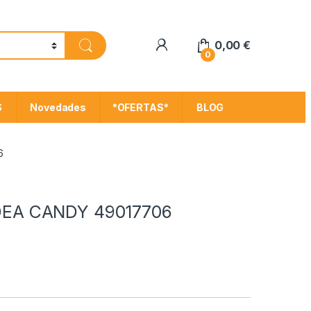
My Account
0,00
€
0
S
Novedades
*OFERTAS*
BLOG
6
 MIDEA CANDY 49017706