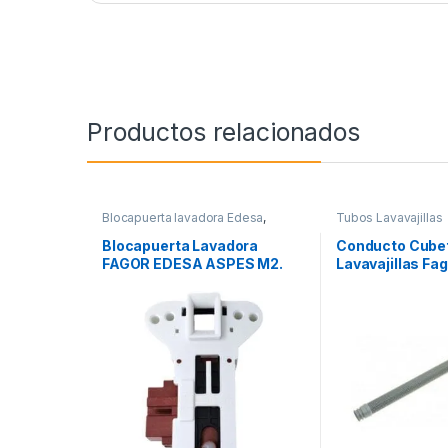
Productos relacionados
Blocapuerta lavadora Edesa
,
Tubos Lavavajillas
Blocapuerta lavadora Fagor
,
Blocapuertas lavadora Aspes
Blocapuerta Lavadora
Conducto Cubet
FAGOR EDESA ASPES M2.
Lavavajillas Fa
AS0031771
V24A000Z0