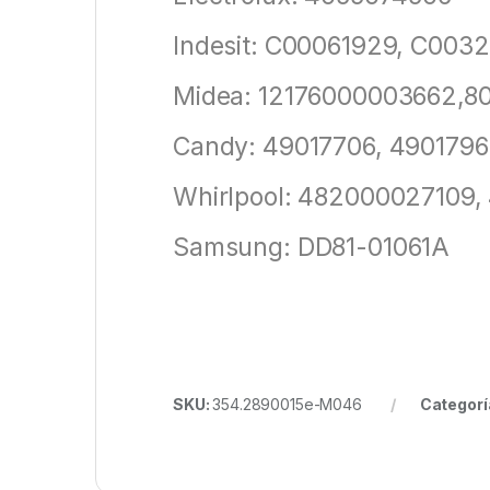
Indesit: C00061929, C003
Midea: 12176000003662,8
Candy: 49017706, 4901796
Whirlpool: 482000027109,
Samsung: DD81-01061A
SKU:
354.2890015e-M046
Categorí