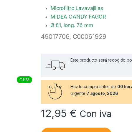
Microfiltro Lavavajillas
MIDEA CANDY FAGOR
Ø 81, long. 76 mm
49017706, C00061929
Este producto será recogido por 
OEM
Haz tu compra antes de
00 hor
urgente
7 agosto, 2026
12,95
€
Con iva