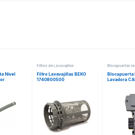
Filtros de Lavavajillas
Blocapuertas l
Blocapuertas l
Blocapuertas la
a Nivel
Filtro Lavavajillas BEKO
Blocapuerta
gor
1740800500
Lavadora CA
49030389