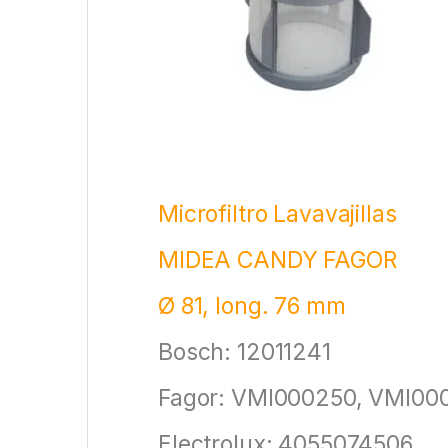
Microfiltro Lavavajillas
MIDEA CANDY FAGOR
Ø 81, long. 76 mm
Bosch: 12011241
Fagor: VMI000250, VMI00
Electrolux: 4055074506