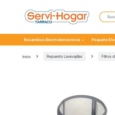
Saltar a navegación
saltar al contenido
Buscar:
Recambios Electrodomésticos
Pequeño Ele
Inicio
Repuesto Lavavajillas
Filtros 