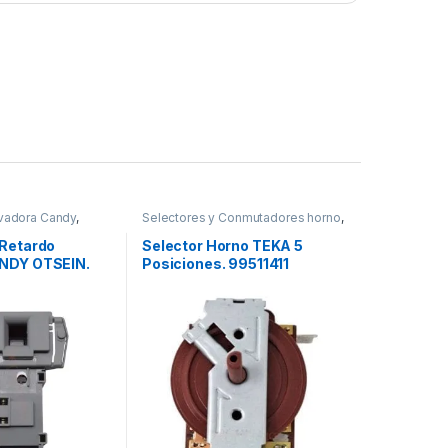
avadora Candy
,
Selectores y Conmutadores horno
,
avadora Hoover
,
Selectores y Conmutadores TEKA
vadora Otsein
 Retardo
Selector Horno TEKA 5
NDY OTSEIN.
Posiciones. 99511411