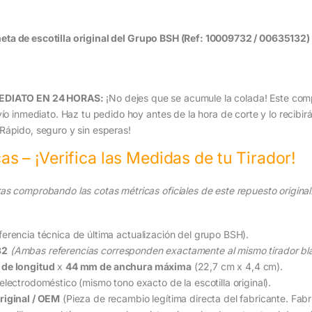
ta de escotilla original del Grupo BSH (Ref: 10009732 / 00635132)
EDIATO EN 24 HORAS:
¡No dejes que se acumule la colada! Este com
nvío inmediato. Haz tu pedido hoy antes de la hora de corte y lo reci
Rápido, seguro y sin esperas!
s – ¡Verifica las Medidas de tu Tirador!
as comprobando las cotas métricas oficiales de este repuesto original
erencia técnica de última actualización del grupo BSH).
32
(Ambas referencias corresponden exactamente al mismo tirador bla
de longitud
x
44 mm de anchura máxima
(22,7 cm x 4,4 cm).
lectrodoméstico (mismo tono exacto de la escotilla original).
riginal / OEM
(Pieza de recambio legítima directa del fabricante. Fa