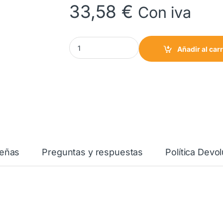
33,58
€
Con iva
Maneta Puerta Lavadora BALAY BOSCH 10009
Añadir al carr
eñas
Preguntas y respuestas
Política Devo