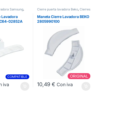
avadora Samsung
,
Cierre puerta lavadora Beko
,
Cierres
a
Lavadora
e Lavadora
Maneta Cierre Lavadora BEKO
C64-02852A
2805990100
ORIGINAL
COMPATIBLE
10,49
€
 iva
Con iva