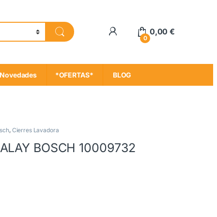
My Account
0,00
€
0
Novedades
*OFERTAS*
BLOG
osch
,
Cierres Lavadora
 BALAY BOSCH 10009732