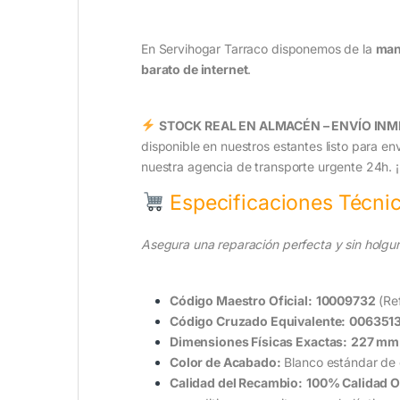
En Servihogar Tarraco disponemos de la
mane
barato de internet
.
STOCK REAL EN ALMACÉN – ENVÍO INM
disponible en nuestros estantes listo para e
nuestra agencia de transporte urgente 24h. ¡
Especificaciones Técnica
Asegura una reparación perfecta y sin holgur
Código Maestro Oficial:
10009732
(Ref
Código Cruzado Equivalente:
006351
Dimensiones Físicas Exactas:
227 mm 
Color de Acabado:
Blanco estándar de e
Calidad del Recambio:
100% Calidad O