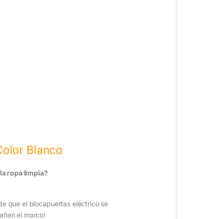
Color Blanco
 la ropa limpia?
de que el blocapuertas eléctrico se
dañen el marco!