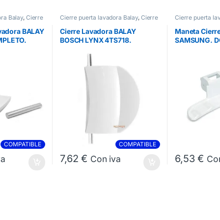
ora Balay
,
Cierre
Cierre puerta lavadora Balay
,
Cierre
Cierre puerta l
sch
,
Cierres
puerta lavadora Bosch
,
Cierres
Cierres Lavador
Lavadora
avadora BALAY
Cierre Lavadora BALAY
Maneta Cierr
MPLETO.
BOSCH LYNX 4TS718.
SAMSUNG. D
00483087
COMPATIBLE
COMPATIBLE
7,62
€
6,53
€
va
Con iva
Con