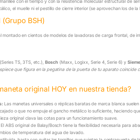
marillee con el tiempo y con la resistencia molecular estructural de ser
ico, el muelle ni el pestillo de cierre interior (se aprovechan los de l
d (Grupo BSH)
al montado en cientos de modelos de lavadoras de carga frontal, de int
(Series TS, 3TS, etc.),
Bosch
(Maxx, Logixx, Serie 4, Serie 6) y
Siem
spiece que figura en la pegatina de la puerta de tu aparato coincide c
aneta original HOY en nuestra tienda?
s:
Las manetas universales o réplicas baratas de marca blanca suelen va
cajado o que no empuje el gancho metálico lo suficiente, haciendo que
ieza original clava las cotas para un funcionamiento suave.
El ABS original de Balay/Bosch tiene la flexibilidad necesaria para abs
mbios de temperatura del agua de lavado.
tituirla, basta con quitar los tornillos que sujetan la contrapuerta de la 