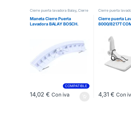
Cierre puerta lavadora Balay
,
Cierre
Cierre puerta lavad
puerta lavadora Bosch
,
Cierres
puerta lavadora Bo
Lavadora
Lavadora
Maneta Cierre Puerta
Cierre puerta L
Lavadora BALAY BOSCH.
8000/8217T CO
00481710
069637
COMPATIBLE
14,02
€
4,31
€
Con iva
Con i