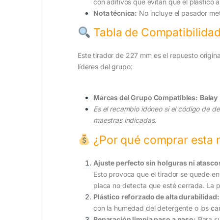
con aditivos que evitan que el plástico a
Nota técnica:
No incluye el pasador metál
Tabla de Compatibilida
Este tirador de 227 mm es el repuesto origin
líderes del grupo:
Marcas del Grupo Compatibles:
Balay
Es el recambio idóneo si el código de de
maestras indicadas.
¿Por qué comprar esta m
Ajuste perfecto sin holguras ni atasco
Esto provoca que el tirador se quede en
placa no detecta que esté cerrada. La p
Plástico reforzado de alta durabilidad:
con la humedad del detergente o los ca
Reparación limpia paso a paso:
Para sus