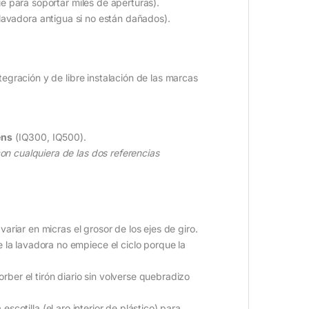
ie para soportar miles de aperturas).
a lavadora antigua si no están dañados).
egración y de libre instalación de las marcas
ens
(IQ300, IQ500).
on cualquiera de las dos referencias
riar en micras el grosor de los ejes de giro.
 la lavadora no empiece el ciclo porque la
orber el tirón diario sin volverse quebradizo
escotilla (el aro interior de plástico) para