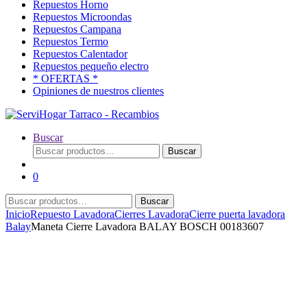
Repuestos Horno
Repuestos Microondas
Repuestos Campana
Repuestos Termo
Repuestos Calentador
Repuestos pequeño electro
* OFERTAS *
Opiniones de nuestros clientes
Buscar
Buscar
Buscar
por:
0
Buscar
Buscar
por:
Inicio
Repuesto Lavadora
Cierres Lavadora
Cierre puerta lavadora
Balay
Maneta Cierre Lavadora BALAY BOSCH 00183607