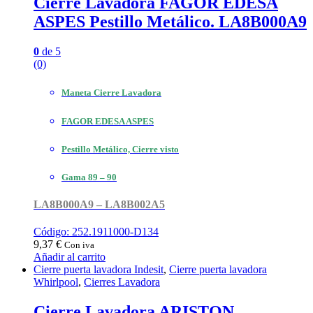
Cierre Lavadora FAGOR EDESA
ASPES Pestillo Metálico. LA8B000A9
0
de 5
(0)
Maneta Cierre Lavadora
FAGOR EDESA ASPES
Pestillo Metálico, Cierre visto
Gama 89 – 90
LA8B000A9 – LA8B002A5
Código: 252.1911000-D134
9,37
€
Con iva
Añadir al carrito
Cierre puerta lavadora Indesit
,
Cierre puerta lavadora
Whirlpool
,
Cierres Lavadora
Cierre Lavadora ARISTON