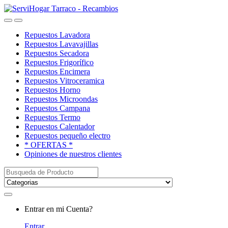
Saltar
saltar
a
al
Open
Close
navegación
contenido
Repuestos Lavadora
Repuestos Lavavajillas
Repuestos Secadora
Repuestos Frigorífico
Repuestos Encimera
Repuestos Vitroceramica
Repuestos Horno
Repuestos Microondas
Repuestos Campana
Repuestos Termo
Repuestos Calentador
Repuestos pequeño electro
* OFERTAS *
Opiniones de nuestros clientes
Buscar:
My
Entrar en mi Cuenta?
Account
Entrar