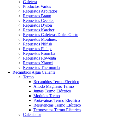
Cafetera
Productos Varios
Repuestos Aspirador
Repuestos Braun
Repuestos Cecotec
Repuestos Dyson
Repuestos Karcher
Repuestos Cafeteras Dolce Gusto
Repuestos Moulinex
Repuestos Nilfisk
Repuestos Philips
Repuestos Roomba
Repuestos Rowenta
Repuestos Xiaomi
Repuestos Thermomix
Recambios Agua Caliente
Termo
Recambios Termo Electrico
Anodo Magnesio Termo
Juntas Termo Eléctrico
Modulos Termo
Portavainas Termo Eléctrico
Resistencias Termo Eléctrico
Termostatos Termo Eléctrico
Calentador