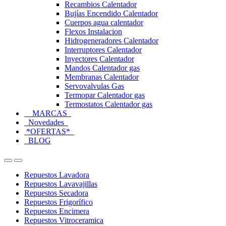
Recambios Calentador
Bujías Encendido Calentador
Cuerpos agua calentador
Flexos Instalacion
Hidrogeneradores Calentador
Interruptores Calentador
Inyectores Calentador
Mandos Calentador gas
Membranas Calentador
Servovalvulas Gas
Termopar Calentador gas
Termostatos Calentador gas
MARCAS
Novedades
*OFERTAS*
BLOG
Open
Close
Repuestos Lavadora
Repuestos Lavavajillas
Repuestos Secadora
Repuestos Frigorífico
Repuestos Encimera
Repuestos Vitroceramica