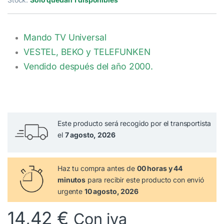
Mando TV Universal
VESTEL, BEKO y TELEFUNKEN
Vendido después del año 2000.
Este producto será recogido por el transportista
el
7 agosto, 2026
Haz tu compra antes de
00 horas y 44
minutos
para recibir este producto con envió
urgente
10 agosto, 2026
14,42
€
Con iva