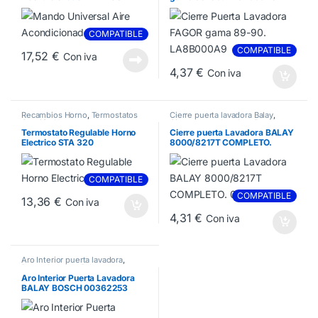
COMPATIBLE
COMPATIBLE
17,52
€
Con iva
4,37
€
Con iva
Recambios Horno
,
Termostatos
Cierre puerta lavadora Balay
,
Cocción Horno
Cierre puerta lavadora Bosch
,
Cierres Lavadora
Termostato Regulable Horno
Cierre puerta Lavadora BALAY
Electrico STA 320
8000/8217T COMPLETO.
069637
COMPATIBLE
COMPATIBLE
13,36
€
Con iva
4,31
€
Con iva
Aro Interior puerta lavadora
,
Puerta lavadora Balay
Aro Interior Puerta Lavadora
BALAY BOSCH 00362253