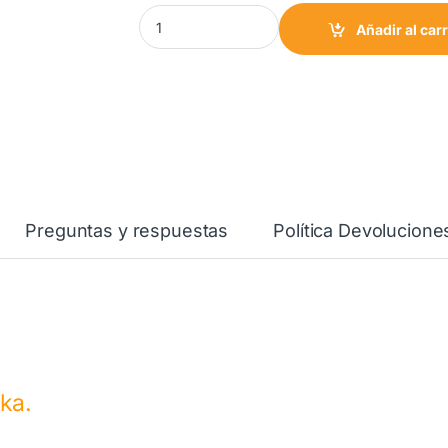
Mando Encimera TEKA Antiguo 83030423 can
Añadir al carr
Preguntas y respuestas
Política Devolucione
ka.