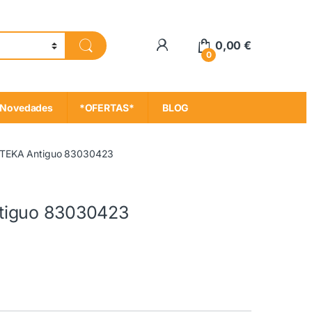
My Account
0,00
€
0
Novedades
*OFERTAS*
BLOG
 TEKA Antiguo 83030423
tiguo 83030423