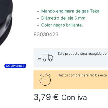
valoracio
nes de
clientes
Mando encimera de gas Teka.
Diámetro del eje 6 mm
Color negro brillante.
83030423
Este producto será recogido por 
COMPATIBLE
Haz tu compra
para recibir es
3,79
€
Con iva