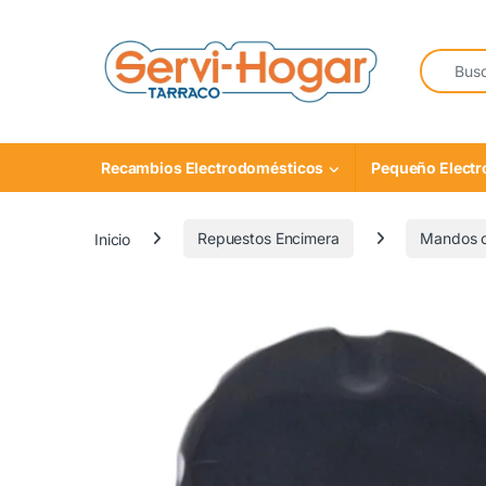
Saltar a navegación
saltar al contenido
Buscar:
Recambios Electrodomésticos
Pequeño Elect
Inicio
Repuestos Encimera
Mandos c