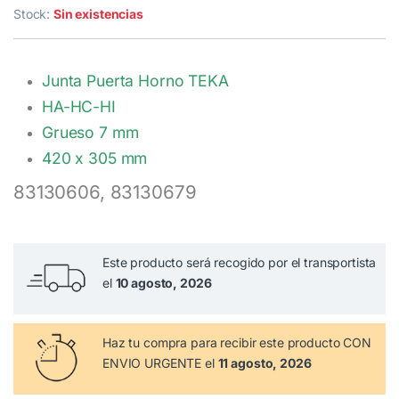
5.00
de 5 en
Stock:
Sin existencias
base a
valoración de
un cliente
Junta Puerta Horno TEKA
HA-HC-HI
Grueso 7 mm
420 x 305 mm
83130606, 83130679
Este producto será recogido por el transportista
el
10 agosto, 2026
Haz tu compra
para recibir este producto CON
ENVIO URGENTE el
11 agosto, 2026