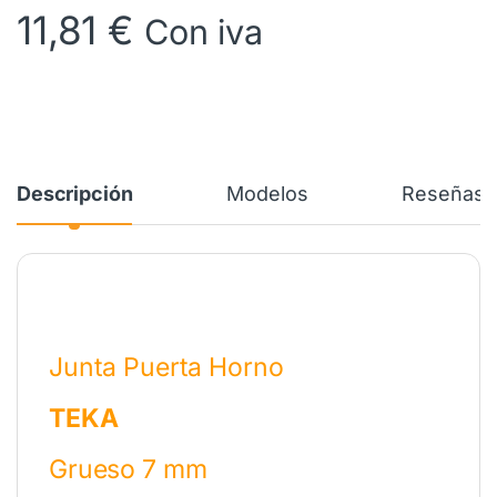
11,81
€
Con iva
Descripción
Modelos
Reseñas
Junta Puerta Horno
TEKA
Grueso 7 mm