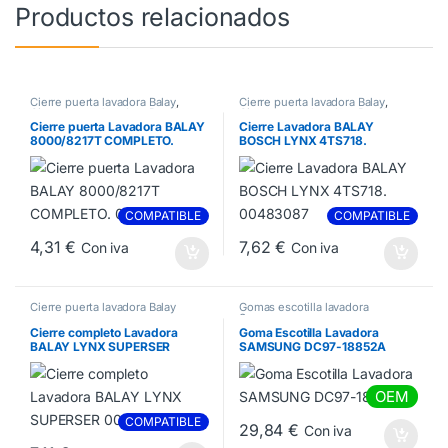
Productos relacionados
Cierre puerta lavadora Balay
,
Cierre puerta lavadora Balay
,
Cierre puerta lavadora Bosch
,
Cierre puerta lavadora Bosch
,
Cierres Lavadora
Cierres Lavadora
Cierre puerta Lavadora BALAY
Cierre Lavadora BALAY
8000/8217T COMPLETO.
BOSCH LYNX 4TS718.
069637
00483087
COMPATIBLE
COMPATIBLE
4,31
€
7,62
€
Con iva
Con iva
Cierre puerta lavadora Balay
Gomas escotilla lavadora
Samsung
Cierre completo Lavadora
Goma Escotilla Lavadora
BALAY LYNX SUPERSER
SAMSUNG DC97-18852A
00058691
OEM
COMPATIBLE
29,84
€
Con iva