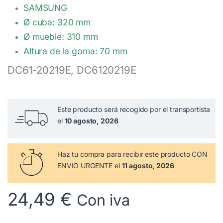
SAMSUNG
Ø cuba: 320 mm
Ø mueble: 310 mm
Altura de la goma: 70 mm
DC61-20219E, DC6120219E
Este producto será recogido por el transportista
el
10 agosto, 2026
Haz tu compra
para recibir este producto CON
ENVIO URGENTE el
11 agosto, 2026
24,49
€
Con iva