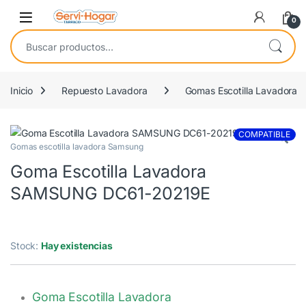
Saltar a navegación
saltar al contenido
Open
0
Buscar por:
Inicio
Repuesto Lavadora
Gomas Escotilla Lavadora
COMPATIBLE
Gomas escotilla lavadora Samsung
Goma Escotilla Lavadora
SAMSUNG DC61-20219E
Stock:
Hay existencias
Goma Escotilla Lavadora