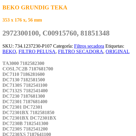
BEKO GRUNDIG TEKA
353 x 176 x, 56 mm
2972300100, C00915760, 81851348
SKU:
734.1237230-P107
Categoría:
Filtros secadora
Etiquetas:
BEKO
,
FILTRO PELUSA
,
FILTRO SECADORA
,
ORIGINAL
TA3000 7182582300
COSL7C2B 7187681700
DC7110 7186281600
DC7130 7182581500
DC7130S 7182541100
DC7132S 7182541400
DC7230 7187681300
DC72301 7187681400
DC72301 DC72301
DC72301BX 7182581850
DC72301BX DC72301BX
DC7230B 7182541300
DC7230S 7182541200
DC7230XS 7187641100