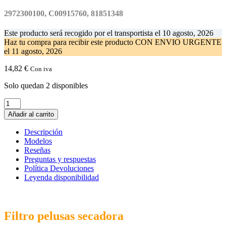
2972300100, C00915760, 81851348
Este producto será recogido por el transportista el
10 agosto, 2026
Haz tu compra
para recibir este producto CON ENVIO URGENTE
el
11 agosto, 2026
14,82
€
Con iva
Solo quedan 2 disponibles
Filtro
Pelusas
Añadir al carrito
Secadora
BEKO
Descripción
2972300100
Modelos
cantidad
Reseñas
Preguntas y respuestas
Política Devoluciones
Leyenda disponibilidad
Filtro pelusas secadora