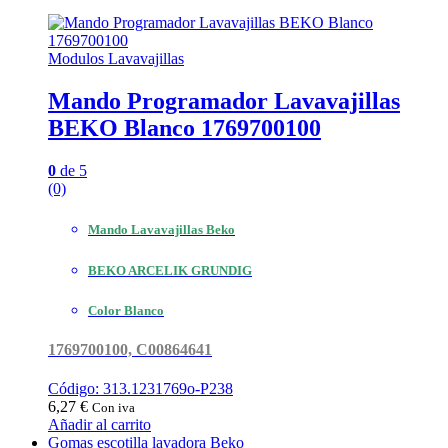
Las
opciones
se
pueden
Modulos Lavavajillas
elegir
en
Mando Programador Lavavajillas
la
BEKO Blanco 1769700100
página
de
producto
0
de 5
(0)
Mando Lavavajillas Beko
BEKO ARCELIK GRUNDIG
Color Blanco
1769700100, C00864641
Código: 313.1231769o-P238
6,27
€
Con iva
Añadir al carrito
Gomas escotilla lavadora Beko