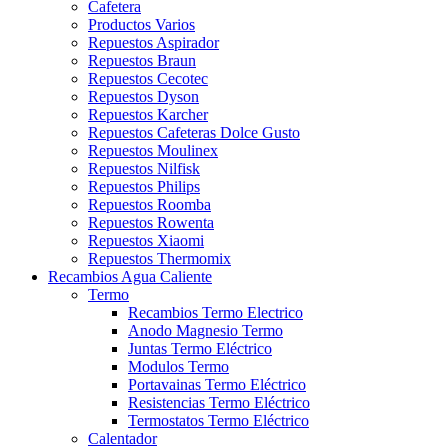
Cafetera
Productos Varios
Repuestos Aspirador
Repuestos Braun
Repuestos Cecotec
Repuestos Dyson
Repuestos Karcher
Repuestos Cafeteras Dolce Gusto
Repuestos Moulinex
Repuestos Nilfisk
Repuestos Philips
Repuestos Roomba
Repuestos Rowenta
Repuestos Xiaomi
Repuestos Thermomix
Recambios Agua Caliente
Termo
Recambios Termo Electrico
Anodo Magnesio Termo
Juntas Termo Eléctrico
Modulos Termo
Portavainas Termo Eléctrico
Resistencias Termo Eléctrico
Termostatos Termo Eléctrico
Calentador