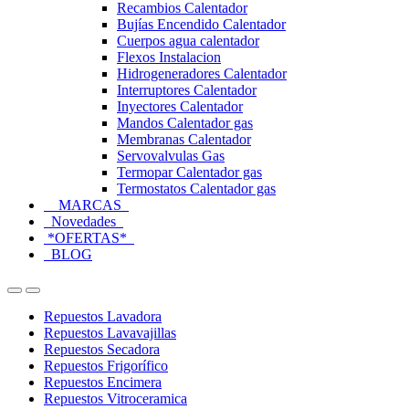
Recambios Calentador
Bujías Encendido Calentador
Cuerpos agua calentador
Flexos Instalacion
Hidrogeneradores Calentador
Interruptores Calentador
Inyectores Calentador
Mandos Calentador gas
Membranas Calentador
Servovalvulas Gas
Termopar Calentador gas
Termostatos Calentador gas
MARCAS
Novedades
*OFERTAS*
BLOG
Open
Close
Repuestos Lavadora
Repuestos Lavavajillas
Repuestos Secadora
Repuestos Frigorífico
Repuestos Encimera
Repuestos Vitroceramica