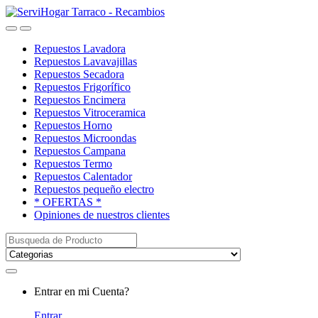
Saltar
saltar
a
al
Open
Close
navegación
contenido
Repuestos Lavadora
Repuestos Lavavajillas
Repuestos Secadora
Repuestos Frigorífico
Repuestos Encimera
Repuestos Vitroceramica
Repuestos Horno
Repuestos Microondas
Repuestos Campana
Repuestos Termo
Repuestos Calentador
Repuestos pequeño electro
* OFERTAS *
Opiniones de nuestros clientes
Buscar:
My
Entrar en mi Cuenta?
Account
Entrar