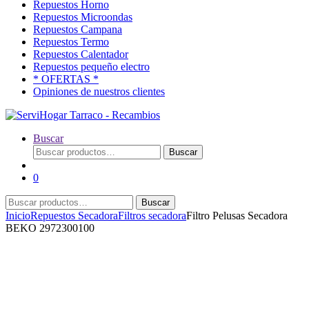
Repuestos Horno
Repuestos Microondas
Repuestos Campana
Repuestos Termo
Repuestos Calentador
Repuestos pequeño electro
* OFERTAS *
Opiniones de nuestros clientes
Buscar
Buscar
Buscar
por:
0
Buscar
Buscar
por:
Inicio
Repuestos Secadora
Filtros secadora
Filtro Pelusas Secadora
BEKO 2972300100