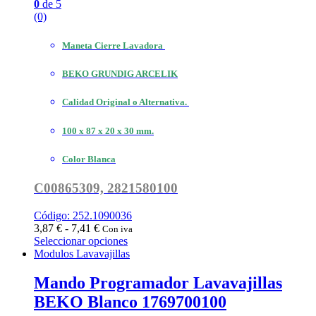
0
de 5
(0)
Maneta Cierre Lavadora
BEKO GRUNDIG ARCELIK
Calidad Original o Alternativa.
100 x 87 x 20 x 30 mm.
Color Blanca
C00865309, 2821580100
Código: 252.1090036
Rango
3,87
€
-
7,41
€
Con iva
de
Seleccionar opciones
Este
precios:
Modulos Lavavajillas
producto
desde
tiene
3,87 €
Mando Programador Lavavajillas
múltiples
hasta
BEKO Blanco 1769700100
variantes.
7,41 €