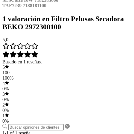
SLSC8BE16W 7182583000
TAF7239 7188181100
1 valoración en
Filtro Pelusas Secadora
BEKO 2972300100
5,0
Basado en 1 reseñas.
5
100
100%
4
0%
3
0%
2
0%
1
0%
1-1 of 1 reseña