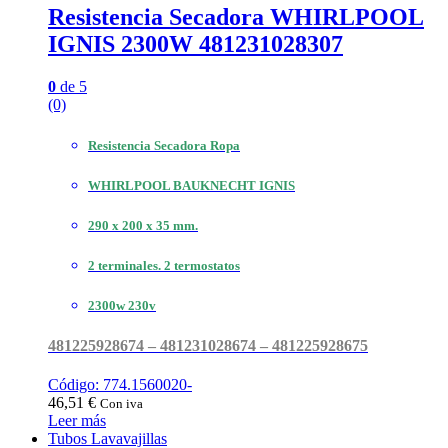
Resistencia Secadora WHIRLPOOL
IGNIS 2300W 481231028307
0
de 5
(0)
Resistencia Secadora Ropa
WHIRLPOOL BAUKNECHT IGNIS
290 x 200 x 35 mm.
2 terminales. 2 termostatos
2300w 230v
481225928674 – 481231028674 – 481225928675
Código: 774.1560020-
46,51
€
Con iva
Leer más
Tubos Lavavajillas