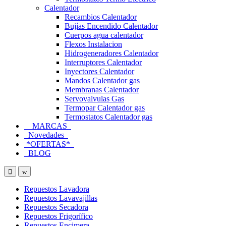
Calentador
Recambios Calentador
Bujías Encendido Calentador
Cuerpos agua calentador
Flexos Instalacion
Hidrogeneradores Calentador
Interruptores Calentador
Inyectores Calentador
Mandos Calentador gas
Membranas Calentador
Servovalvulas Gas
Termopar Calentador gas
Termostatos Calentador gas
MARCAS
Novedades
*OFERTAS*
BLOG
Open
Close
Repuestos Lavadora
Repuestos Lavavajillas
Repuestos Secadora
Repuestos Frigorífico
Repuestos Encimera