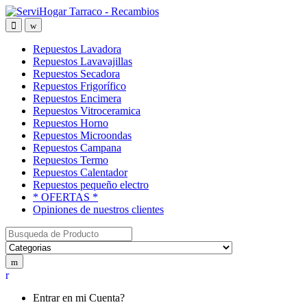
Saltar
saltar
a
al
Open
Close
navegación
contenido
Repuestos Lavadora
Repuestos Lavavajillas
Repuestos Secadora
Repuestos Frigorífico
Repuestos Encimera
Repuestos Vitroceramica
Repuestos Horno
Repuestos Microondas
Repuestos Campana
Repuestos Termo
Repuestos Calentador
Repuestos pequeño electro
* OFERTAS *
Opiniones de nuestros clientes
Buscar:
My
Account
Entrar en mi Cuenta?