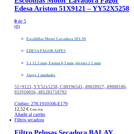
Escobillas Motor Lavadora Fagor
Edesa Ariston 51X9121 – YY52X5258
0
de 5
(0)
Escobillas Motor Lavadora SELNI
EDESA FAGOR ASPES
5 x 12.5 mm, Faston 6,3 mm, pivotes 2,2 mm
Juego 2 unidades
51×9121, YY52x5258, C00196541, 49028927, 49008106,
811910016, 481281718792
Código: 278.1910106-E179
12,52
€
Con iva
Añadir al carrito
Filtros secadora
Filtro Pelusas Secadora BALAY