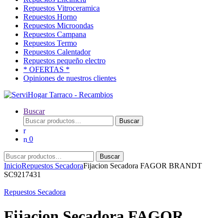
Repuestos Vitroceramica
Repuestos Horno
Repuestos Microondas
Repuestos Campana
Repuestos Termo
Repuestos Calentador
Repuestos pequeño electro
* OFERTAS *
Opiniones de nuestros clientes
Buscar
Buscar
Buscar
por:
0
Buscar
Buscar
por:
Inicio
Repuestos Secadora
Fijacion Secadora FAGOR BRANDT
SC9217431
Repuestos Secadora
Fijacion Secadora FAGOR