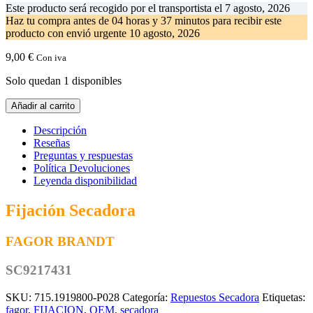
Este producto será recogido por el transportista el
7 agosto, 2026
Haz tu compra antes de
04 horas y 37 minutos
para recibir este
producto con envió urgente
10 agosto, 2026
9,00
€
Con iva
Solo quedan 1 disponibles
Fijacion
Añadir al carrito
Secadora
FAGOR
Descripción
BRANDT
Reseñas
SC9217431
Preguntas y respuestas
cantidad
Política Devoluciones
Leyenda disponibilidad
Fijación Secadora
FAGOR BRANDT
SC9217431
SKU:
715.1919800-P028
Categoría:
Repuestos Secadora
Etiquetas:
fagor
,
FIJACION
,
OEM
,
secadora