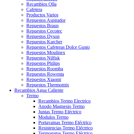
Recambios Olla
Cafetera
Productos Varios
Repuestos Aspirador
Repuestos Braun
Repuestos Cecotec
Repuestos Dyson
Repuestos Karcher
Repuestos Cafeteras Dolce Gusto
Repuestos Moulinex
Repuestos Nilfisk
Repuestos Philips
Repuestos Roomba
Repuestos Rowenta
Repuestos Xiaomi
Repuestos Thermomix
Recambios Agua Caliente
Termo
Recambios Termo Electrico
Anodo Magnesio Termo
Juntas Termo Eléctrico
Modulos Termo
Portavainas Termo Eléctrico
Resistencias Termo Eléctrico
Termostatos Termo Eléctrico